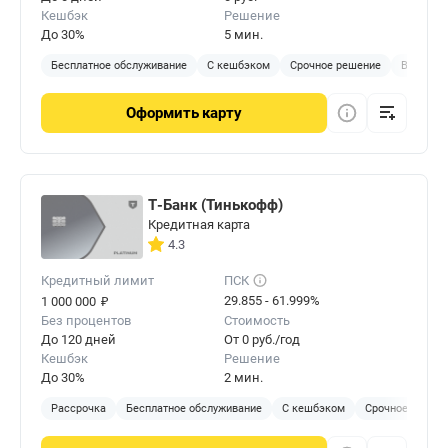
Кешбэк
Решение
До 30%
5 мин.
Бесплатное обслуживание
С кешбэком
Срочное решение
Виртуал
Оформить
карту
Т-Банк (Тинькофф)
Кредитная карта
4.3
Кредитный лимит
ПСК
₽
29.855 - 61.999%
1 000 000
Без процентов
Стоимость
До 120 дней
От 0 руб./год
Кешбэк
Решение
До 30%
2 мин.
Рассрочка
Бесплатное обслуживание
С кешбэком
Срочное решен