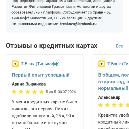
подтверждено сертификатами Банка России, Ассоциации
Развития Финансовой Грамотности, Нетологии и других
образовательных платформ. Сотрудничает со Сравни.ру,
Тинькофф Инвестиции, ГПБ Инвестиции и другими
финансовыми изданиями.
treskova@brobank.ru
Отзывы о кредитных картах
Все
Т-Банк (Тинькофф)
Т-Банк (Т
Первый опыт успешный
В общем, по
второй год, 
Арина Зырянова
нормальный
5 из 5
30.07.2026
Александр
У меня кредитных карт не было
никогда, эта первая. Лимит
Кредитка удобн
одобрили скромный, 25 к, 90 к
кредитный ли
но мне больше и не нужно