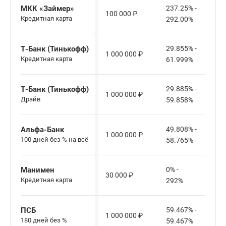
МКК «Займер»
237.25% -
100 000
₽
Кредитная карта
292.00%
Т-Банк (Тинькофф)
29.855% -
1 000 000
₽
Кредитная карта
61.999%
Т-Банк (Тинькофф)
29.885% -
1 000 000
₽
Драйв
59.858%
Альфа-Банк
49.808% -
1 000 000
₽
100 дней без % на всё
58.765%
Манимен
0% -
30 000
₽
Кредитная карта
292%
ПСБ
59.467% -
1 000 000
₽
180 дней без %
59.467%