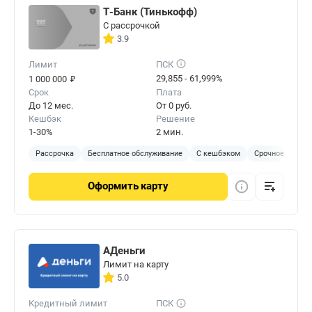
Т-Банк (Тинькофф)
С рассрочкой
3.9
Лимит
ПСК
₽
29,855 - 61,999%
1 000 000
Срок
Плата
До 12 мес.
От 0 руб.
Кешбэк
Решение
1-30%
2 мин.
Рассрочка
Бесплатное обслуживание
С кешбэком
Срочное решен
Оформить
карту
АДеньги
Лимит на карту
5.0
Кредитный лимит
ПСК