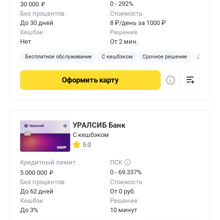
₽
0 - 292%
30 000
Без процентов
Стоимость
До 30 дней
8 ₽/день за 1000 ₽
Кешбэк
Решение
Нет
От 2 мин.
Бесплатное обслуживание
С кешбэком
Срочное решение
Доставка
Оформить
карту
УРАЛСИБ Банк
С кешбэком
5.0
Кредитный лимит
ПСК
₽
0 - 69.337%
5 000 000
Без процентов
Стоимость
До 62 дней
От 0 руб.
Кешбэк
Решение
До 3%
10 минут