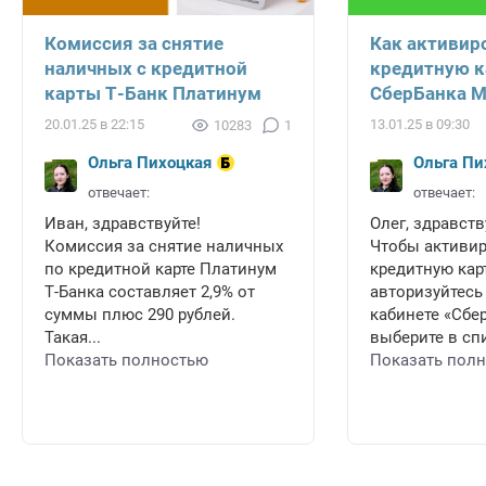
Комиссия за снятие
Как активир
наличных с кредитной
кредитную к
карты Т-Банк Платинум
СберБанка 
20.01.25 в 22:15
13.01.25 в 09:30
10283
1
Ольга Пихоцкая
Ольга Пи
отвечает:
отвечает:
Иван, здравствуйте!
Олег, здравств
Комиссия за снятие наличных
Чтобы активи
по кредитной карте Платинум
кредитную карт
Т-Банка составляет 2,9% от
авторизуйтесь
суммы плюс 290 рублей.
кабинете «Сбе
Такая...
выберите в спи
Показать полностью
Показать пол