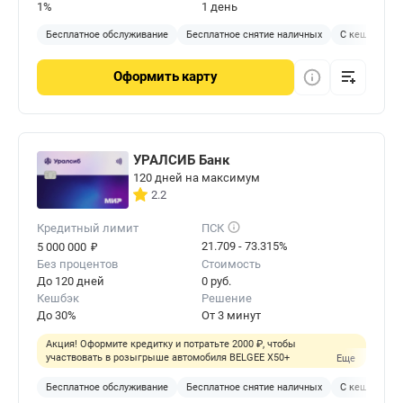
1%
1 день
Бесплатное обслуживание
Бесплатное снятие наличных
С кешбэком
Оформить
карту
УРАЛСИБ Банк
120 дней на максимум
2.2
Кредитный лимит
ПСК
₽
21.709 - 73.315%
5 000 000
Без процентов
Стоимость
До 120 дней
0 руб.
Кешбэк
Решение
До 30%
От 3 минут
Акция! Оформите кредитку и потратьте 2000 ₽, чтобы
участвовать в розыгрыше автомобиля BELGEE X50+
Еще
Бесплатное обслуживание
Бесплатное снятие наличных
С кешбэком