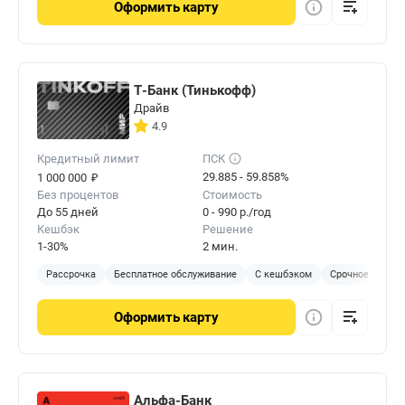
Оформить
карту
Т-Банк (Тинькофф)
Драйв
4.9
Кредитный лимит
ПСК
₽
29.885 - 59.858%
1 000 000
Без процентов
Стоимость
До 55 дней
0 - 990 р./год
Кешбэк
Решение
1-30%
2 мин.
Рассрочка
Бесплатное обслуживание
С кешбэком
Срочное решен
Оформить
карту
Альфа-Банк