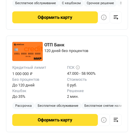
Бесплатное обслуживание
С кешбэком
Срочное решение
В отделе
Оформить
карту
ОТП Банк
120 дней без процентов
Кредитный лимит
ПСК
₽
47.000 - 58.900%
1 000 000
Без процентов
Стоимость
До 120 дней
0 руб.
Кешбэк
Решение
До 35%
2 мин.
Рассрочка
Бесплатное обслуживание
Бесплатное снятие наличных
Оформить
карту