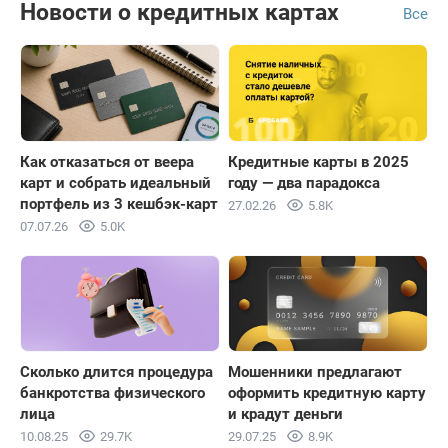
Новости о кредитных картах
Все
Как отказаться от веера
Кредитные карты в 2025
карт и собрать идеальный
году — два парадокса
портфель из 3 кешбэк-карт
27.02.26
5.8K
07.07.26
5.0K
Сколько длится процедура
Мошенники предлагают
банкротства физического
оформить кредитную карту
лица
и крадут деньги
10.08.25
29.7K
29.07.25
8.9K