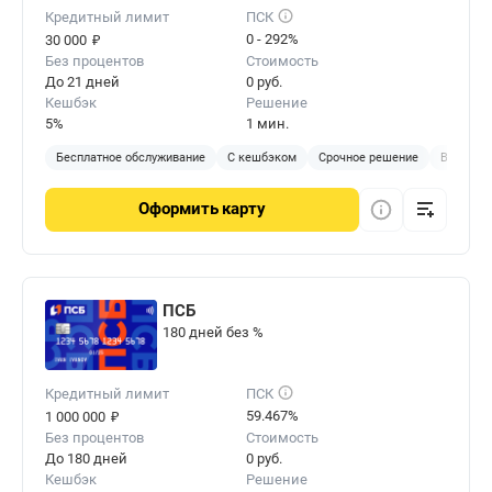
Кредитный лимит
ПСК
₽
0 - 292%
30 000
Без процентов
Стоимость
До 21 дней
0 руб.
Кешбэк
Решение
5%
1 мин.
Бесплатное обслуживание
С кешбэком
Срочное решение
Виртуал
Оформить
карту
ПСБ
180 дней без %
Кредитный лимит
ПСК
₽
59.467%
1 000 000
Без процентов
Стоимость
До 180 дней
0 руб.
Кешбэк
Решение