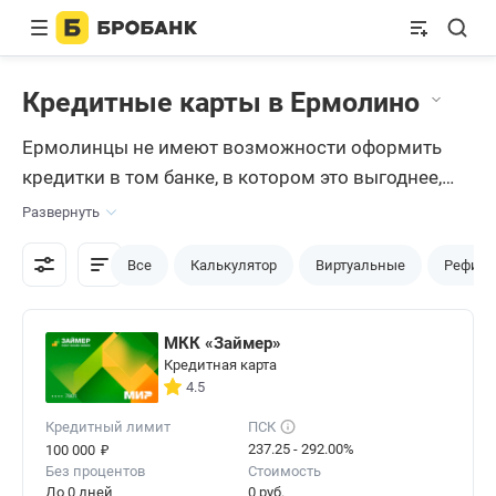
Кредитные карты в Ермолино
Ермолинцы не имеют возможности оформить
кредитки в том банке, в котором это выгоднее,
так как в небольшом городке с населением чуть
Развернуть
больше 10 тысяч человек всего 3 отделения
банков. Но наш сайт предлагает абсолютно
Все
Калькулятор
Виртуальные
Рефина
бесплатно оформить
кредитную карту
онлайн с
доставкой в Ермолино. И для этого не нужно
МКК «Займер»
ездить в другие города для посещения банка, все
Кредитная карта
можно сделать, не выходя из дома.
4.5
Кредитный лимит
ПСК
₽
237.25 - 292.00%
100 000
Без процентов
Стоимость
До 0 дней
0 руб.