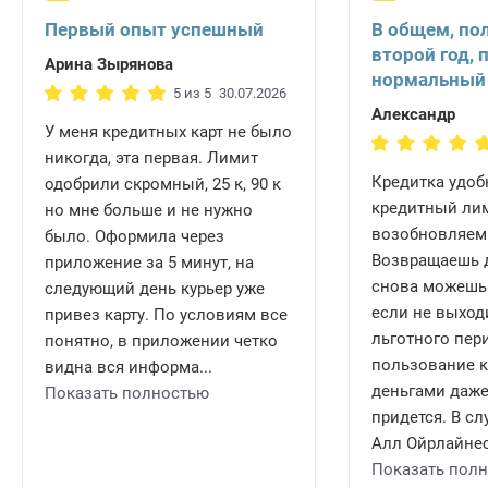
Первый опыт успешный
В общем, по
второй год, 
Арина Зырянова
нормальный
5 из 5
30.07.2026
Александр
У меня кредитных карт не было
никогда, эта первая. Лимит
Кредитка удобн
одобрили скромный, 25 к, 90 к
кредитный ли
но мне больше и не нужно
возобновляем
было. Оформила через
Возвращаешь д
приложение за 5 минут, на
снова можешь 
следующий день курьер уже
если не выход
привез карту. По условиям все
льготного пери
понятно, в приложении четко
пользование 
видна вся информа...
деньгами даже
Показать полностью
придется. В сл
Алл Ойрлайнес 
Показать пол