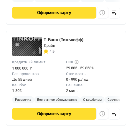
Оформить
карту
Т-Банк (Тинькофф)
Драйв
4.9
Кредитный лимит
ПСК
₽
29.885 - 59.858%
1 000 000
Без процентов
Стоимость
До 55 дней
0 - 990 р./год
Кешбэк
Решение
1-30%
2 мин.
Рассрочка
Бесплатное обслуживание
С кешбэком
Срочное решен
Оформить
карту