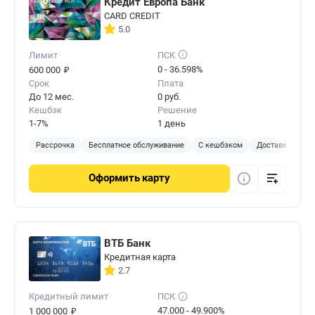
Кредит Европа Банк
CARD CREDIT
5.0
Лимит
ПСК
₽
0 - 36.598%
600 000
Срок
Плата
До 12 мес.
0 руб.
Кешбэк
Решение
1-7%
1 день
Рассрочка
Бесплатное обслуживание
С кешбэком
Доставка на до
Оформить
карту
ВТБ Банк
Кредитная карта
2.7
Кредитный лимит
ПСК
₽
47.000 - 49.900%
1 000 000