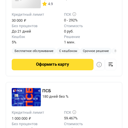
4.9
Кредитный лимит
ПСК
₽
0 - 292%
30 000
Без процентов
Стоимость
До 21 дней
0 руб.
Кешбэк
Решение
5%
1 мин.
Бесплатное обслуживание
С кешбэком
Срочное решение
Виртуал
Оформить
карту
ПСБ
180 дней без %
Кредитный лимит
ПСК
₽
59.467%
1 000 000
Без процентов
Стоимость