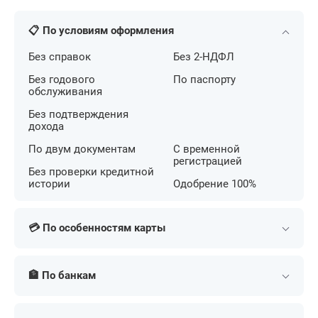
📋 По условиям оформления
Без справок
Без 2-НДФЛ
Без годового
По паспорту
обслуживания
Без подтверждения
дохода
По двум документам
С временной
регистрацией
Без проверки кредитной
истории
Одобрение 100%
💳 По особенностям карты
С беспроцентным
С кешбэком на АЗС
периодом
🏦 По банкам
С большим лимитом
С льготным периодом
С бесконтактной
Т-Банк (Тинькофф)
Сбербанк
С кешбэком
оплатой