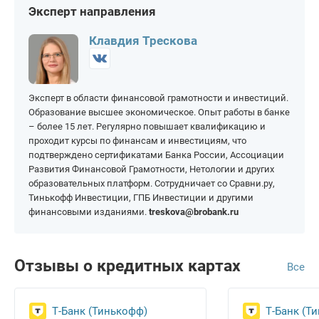
Волгодонск
Морозовск
Эксперт направления
На 100 000 рублей
На 400 000 рублей
На 150 дней
На 365 дней
Донецк
Новочеркасск
На 150 000 рублей
На 500 000 рублей
Клавдия Трескова
Новошахтинск
Таганрог
На 200 000 рублей
На 1 000 000 рублей
Ростов-на-Дону
Цимлянск
Эксперт в области финансовой грамотности и инвестиций.
Сальск
Шахты
Образование высшее экономическое. Опыт работы в банке
– более 15 лет. Регулярно повышает квалификацию и
проходит курсы по финансам и инвестициям, что
подтверждено сертификатами Банка России, Ассоциации
Развития Финансовой Грамотности, Нетологии и других
образовательных платформ. Сотрудничает со Сравни.ру,
Тинькофф Инвестиции, ГПБ Инвестиции и другими
финансовыми изданиями.
treskova@brobank.ru
Отзывы о кредитных картах
Все
Т-Банк (Тинькофф)
Т-Банк (Т