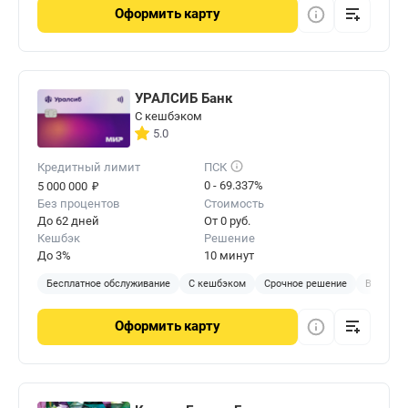
Оформить
карту
УРАЛСИБ Банк
С кешбэком
5.0
Кредитный лимит
ПСК
₽
0 - 69.337%
5 000 000
Без процентов
Стоимость
До 62 дней
От 0 руб.
Кешбэк
Решение
До 3%
10 минут
Бесплатное обслуживание
С кешбэком
Срочное решение
В отделе
Оформить
карту