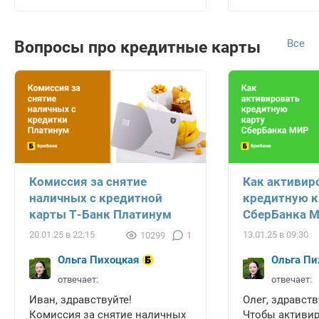
Все
Вопросы про кредитные карты
Комиссия за снятие
Как активир
наличных с кредитной
кредитную к
карты Т-Банк Платинум
СберБанка 
20.01.25 в 22:15
13.01.25 в 09:30
10299
1
Ольга Пихоцкая
Ольга Пи
отвечает:
отвечает:
Иван, здравствуйте!
Олег, здравств
Комиссия за снятие наличных
Чтобы активи