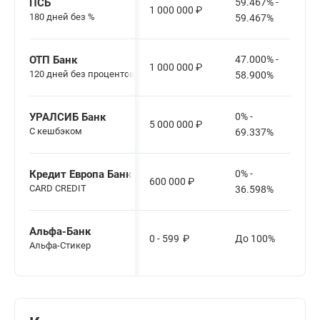
ПСБ
59.467% -
1 000 000
₽
180 дней без %
59.467%
ОТП Банк
47.000% -
1 000 000
₽
120 дней без процентов
58.900%
УРАЛСИБ Банк
0% -
5 000 000
₽
С кешбэком
69.337%
Кредит Европа Банк
0% -
600 000
₽
CARD CREDIT
36.598%
Альфа-Банк
0 - 599
₽
До 100%
Альфа-Стикер