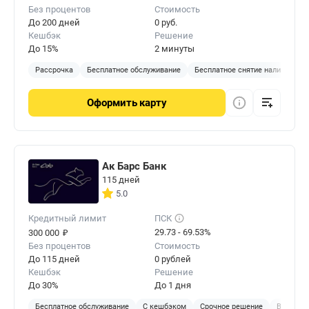
Без процентов
Стоимость
До 200 дней
0 руб.
Кешбэк
Решение
До 15%
2 минуты
Рассрочка
Бесплатное обслуживание
Бесплатное снятие наличных
Оформить
карту
Ак Барс Банк
115 дней
5.0
Кредитный лимит
ПСК
₽
29.73 - 69.53%
300 000
Без процентов
Стоимость
До 115 дней
0 рублей
Кешбэк
Решение
До 30%
До 1 дня
Бесплатное обслуживание
С кешбэком
Срочное решение
В отделе