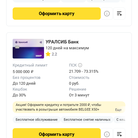
Оформить
карту
УРАЛСИБ Банк
120 дней на максимум
2.2
Кредитный лимит
ПСК
₽
21.709 - 73.315%
5 000 000
Без процентов
Стоимость
До 120 дней
0 руб.
Кешбэк
Решение
До 30%
От 3 минут
Акция! Оформите кредитку и потратьте 2000 ₽, чтобы
участвовать в розыгрыше автомобиля BELGEE X50+
Еще
Бесплатное обслуживание
Бесплатное снятие наличных
С кешбэком
Оформить
карту