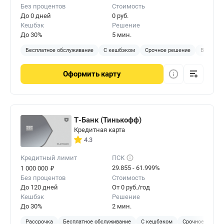
Без процентов
Стоимость
До 0 дней
0 руб.
Кешбэк
Решение
До 30%
5 мин.
Бесплатное обслуживание
С кешбэком
Срочное решение
Виртуал
Оформить
карту
Т-Банк (Тинькофф)
Кредитная карта
4.3
Кредитный лимит
ПСК
₽
29.855 - 61.999%
1 000 000
Без процентов
Стоимость
До 120 дней
От 0 руб./год
Кешбэк
Решение
До 30%
2 мин.
Рассрочка
Бесплатное обслуживание
С кешбэком
Срочное решен