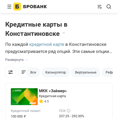
Кредитные карты в
Константиновске
По каждой
кредитной карте
в Константиновске
предусматривается ряд опций. Эти самые опции
помогают константиновцам удовлетворять свои
Развернуть
потребности. По продуктам с расширенным
пакетом возможно снятие наличных. Пока эта
Все
Калькулятор
Виртуальные
Рефина
операция считается новой, и большинство из
актуальных программ уже доступны на Brobank.ru
МКК «Займер»
— удобном кредитном портале.
Кредитная карта
4.5
Кредитный лимит
ПСК
₽
237.25 - 292.00%
100 000