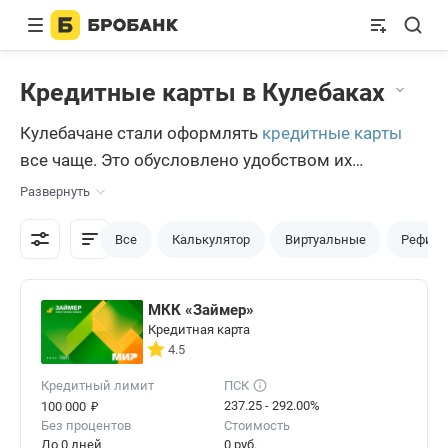
Кредитные карты в Кулебаках
Кулебачане стали оформлять
кредитные карты
все чаще. Это обусловлено удобством их
использования. При этом они с каждым годом
Развернуть
становятся все более выгодными и доступными
даже для безработных или имеющих временную
Все
Калькулятор
Виртуальные
Рефина
регистрацию.
МКК «Займер»
Кредитная карта
4.5
Кредитный лимит
ПСК
₽
237.25 - 292.00%
100 000
Без процентов
Стоимость
До 0 дней
0 руб.