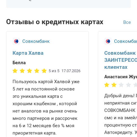
Отзывы о кредитных картах
Все
Совкомбанк
Совкомба
Карта Халва
Совкомбанк
ЗАИНТЕРЕСО
Белла
клиентах
5 из 5
17.07.2026
Анастасия Жу
Пользуюсь картой Халвой уже
5 лет на постоянной основе
Добрый день!
это уникальная карта с
неприятная си
хорошим кэшбеком , которой
СОВКОМБАНК н
нет аналогов на рынке очень
смс и на эмей
много партнеров и рассрочек
процентную ст
на 6 и 12 месяцев без % моя
Автокредиту. У
приоритетная карта.