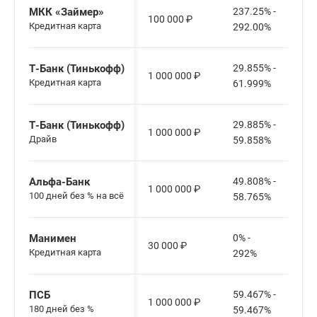
МКК «Займер»
237.25% -
100 000
₽
Кредитная карта
292.00%
Т-Банк (Тинькофф)
29.855% -
1 000 000
₽
Кредитная карта
61.999%
Т-Банк (Тинькофф)
29.885% -
1 000 000
₽
Драйв
59.858%
Альфа-Банк
49.808% -
1 000 000
₽
100 дней без % на всё
58.765%
Манимен
0% -
30 000
₽
Кредитная карта
292%
ПСБ
59.467% -
1 000 000
₽
180 дней без %
59.467%