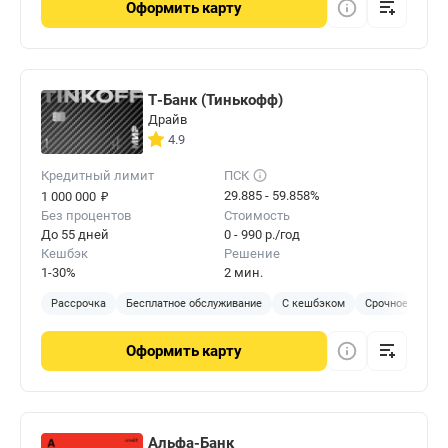
Оформить
карту
Т-Банк (Тинькофф)
Драйв
4.9
Кредитный лимит
ПСК
₽
29.885 - 59.858%
1 000 000
Без процентов
Стоимость
До 55 дней
0 - 990 р./год
Кешбэк
Решение
1-30%
2 мин.
Рассрочка
Бесплатное обслуживание
С кешбэком
Срочное решен
Оформить
карту
Альфа-Банк