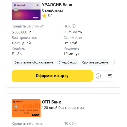
УРАЛСИБ Банк
С кешбэком
5.0
Кредитный лимит
ПСК
₽
0 - 69.337%
5 000 000
Без процентов
Стоимость
До 62 дней
От 0 руб.
Кешбэк
Решение
До 3%
10 минут
Бесплатное обслуживание
С кешбэком
Срочное решение
В отделе
Оформить
карту
ОТП Банк
120 дней без процентов
Кредитный лимит
ПСК