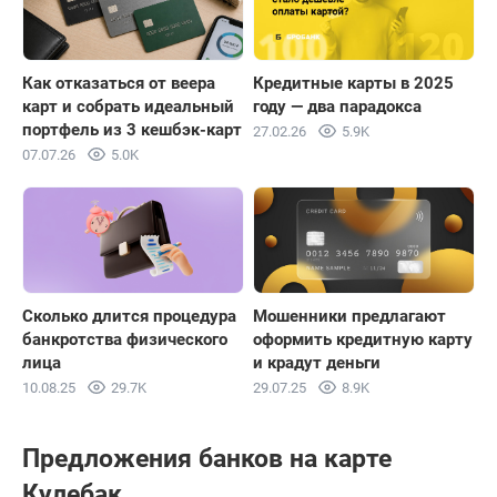
Как отказаться от веера
Кредитные карты в 2025
карт и собрать идеальный
году — два парадокса
портфель из 3 кешбэк-карт
27.02.26
5.9K
07.07.26
5.0K
Сколько длится процедура
Мошенники предлагают
банкротства физического
оформить кредитную карту
лица
и крадут деньги
10.08.25
29.7K
29.07.25
8.9K
Предложения банков на карте
Кулебак