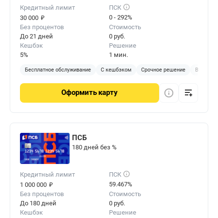
Кредитный лимит
ПСК
₽
0 - 292%
30 000
Без процентов
Стоимость
До 21 дней
0 руб.
Кешбэк
Решение
5%
1 мин.
Бесплатное обслуживание
С кешбэком
Срочное решение
Виртуал
Оформить
карту
ПСБ
180 дней без %
Кредитный лимит
ПСК
₽
59.467%
1 000 000
Без процентов
Стоимость
До 180 дней
0 руб.
Кешбэк
Решение