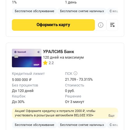
1%
1 день
Бесплатное обслуживание
Бесплатное снятие наличных
С кешбэком
Оформить
карту
УРАЛСИБ Банк
120 дней на максимум
2.2
Кредитный лимит
ПСК
₽
21.709 - 73.315%
5 000 000
Без процентов
Стоимость
До 120 дней
0 руб.
Кешбэк
Решение
До 30%
От 3 минут
Акция! Оформите кредитку и потратьте 2000 ₽, чтобы
участвовать в розыгрыше автомобиля BELGEE X50+
Еще
Бесплатное обслуживание
Бесплатное снятие наличных
С кешбэком