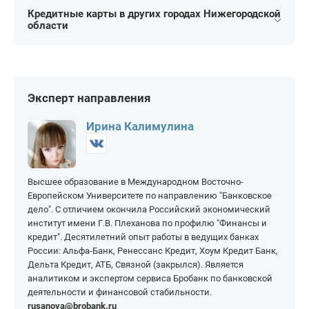
На 20 000 рублей
На 60 000 рублей
Кредитные карты в других городах Нижегородской
На 55 дней
На 100 дней
области
На 25 000 рублей
На 70 000 рублей
На 60 дней
На 110 дней
Арзамас
Ветлуга
На 80 000 рублей
На 250 000 рублей
На 120 дней
На 180 дней
Балахна
Дзержинск
На 90 000 рублей
На 300 000 рублей
На 145 дней
На 200 дней
Бор
Эксперт направления
На 100 000 рублей
На 400 000 рублей
На 150 дней
На 365 дней
Нижний Новгород
Саров
На 150 000 рублей
На 500 000 рублей
Ирина Калимулина
Первомайск
Семёнов
На 200 000 рублей
На 1 000 000 рублей
Высшее образование в Международном Восточно-
Европейском Университете по направлению "Банковское
дело". С отличием окончила Российский экономический
институт имени Г.В. Плеханова по профилю "Финансы и
кредит". Десятилетний опыт работы в ведущих банках
России: Альфа-Банк, Ренессанс Кредит, Хоум Кредит Банк,
Дельта Кредит, АТБ, Связной (закрылся). Является
аналитиком и экспертом сервиса Бробанк по банковской
деятельности и финансовой стабильности.
rusanova@brobank.ru