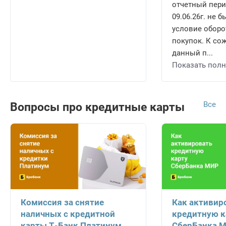
отчетный перио
09.06.26г. не
условие оборот
покупок. К со
данный п...
Показать пол
Все
Вопросы про кредитные карты
Комиссия за снятие
Как активир
наличных с кредитной
кредитную к
карты Т-Банк Платинум
СберБанка 