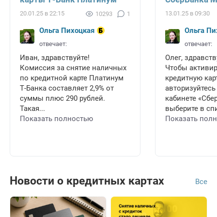
20.01.25 в 22:15
13.01.25 в 09:30
10293
1
Ольга Пихоцкая
Ольга Пи
отвечает:
отвечает:
Иван, здравствуйте!
Олег, здравств
Комиссия за снятие наличных
Чтобы активи
по кредитной карте Платинум
кредитную карт
Т-Банка составляет 2,9% от
авторизуйтесь
суммы плюс 290 рублей.
кабинете «Сбе
Такая...
выберите в спи
Показать полностью
Показать пол
Новости о кредитных картах
Все