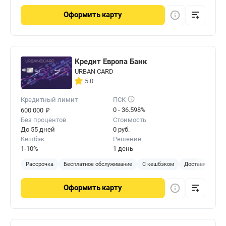
Оформить
карту
Кредит Европа Банк
URBAN CARD
5.0
Кредитный лимит
ПСК
₽
0 - 36.598%
600 000
Без процентов
Стоимость
До 55 дней
0 руб.
Кешбэк
Решение
1-10%
1 день
Рассрочка
Бесплатное обслуживание
С кешбэком
Доставка на до
Оформить
карту