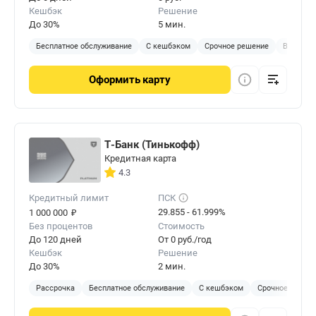
Кешбэк
Решение
До 30%
5 мин.
Бесплатное обслуживание
С кешбэком
Срочное решение
Виртуал
Оформить
карту
Т-Банк (Тинькофф)
Кредитная карта
4.3
Кредитный лимит
ПСК
₽
29.855 - 61.999%
1 000 000
Без процентов
Стоимость
До 120 дней
От 0 руб./год
Кешбэк
Решение
До 30%
2 мин.
Рассрочка
Бесплатное обслуживание
С кешбэком
Срочное решен