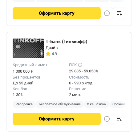
Оформить
карту
Т-Банк (Тинькофф)
Драйв
4.9
Кредитный лимит
ПСК
₽
29.885 - 59.858%
1 000 000
Без процентов
Стоимость
До 55 дней
0 - 990 р./год
Кешбэк
Решение
1-30%
2 мин.
Рассрочка
Бесплатное обслуживание
С кешбэком
Срочное решен
Оформить
карту