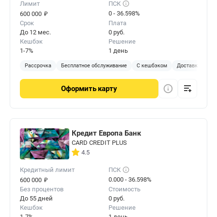
Лимит
ПСК
₽
0 - 36.598%
600 000
Срок
Плата
До 12 мес.
0 руб.
Кешбэк
Решение
1-7%
1 день
Рассрочка
Бесплатное обслуживание
С кешбэком
Доставка на до
Оформить
карту
Кредит Европа Банк
CARD CREDIT PLUS
4.5
Кредитный лимит
ПСК
₽
0.000 - 36.598%
600 000
Без процентов
Стоимость
До 55 дней
0 руб.
Кешбэк
Решение
1-7%
1 день