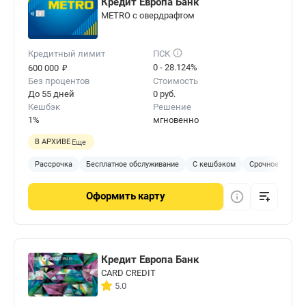
Кредит Европа Банк
METRO с овердрафтом
Кредитный лимит
ПСК
₽
0 - 28.124%
600 000
Без процентов
Стоимость
До 55 дней
0 руб.
Кешбэк
Решение
1%
мгновенно
В АРХИВЕ
Еще
Рассрочка
Бесплатное обслуживание
С кешбэком
Срочное решен
Оформить
карту
Кредит Европа Банк
CARD CREDIT
5.0