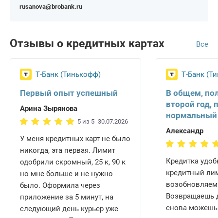
rusanova@brobank.ru
Отзывы о кредитных картах
Все
Т-Банк (Тинькофф)
Т-Банк (Т
Первый опыт успешный
В общем, по
второй год, 
Арина Зырянова
нормальный
5 из 5
30.07.2026
Александр
У меня кредитных карт не было
никогда, эта первая. Лимит
Кредитка удобн
одобрили скромный, 25 к, 90 к
кредитный ли
но мне больше и не нужно
возобновляем
было. Оформила через
Возвращаешь д
приложение за 5 минут, на
снова можешь 
следующий день курьер уже