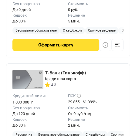
Без процентов
Стоимость
До 0 дней
0 руб.
Кешбэк
Решение
До 30%
5 мин.
Бесплатное обслуживание
С кешбэком
Срочное решение
Виртуал
Оформить
карту
Т-Банк (Тинькофф)
Кредитная карта
4.3
Кредитный лимит
ПСК
₽
29.855 - 61.999%
1 000 000
Без процентов
Стоимость
До 120 дней
От 0 руб./год
Кешбэк
Решение
До 30%
2 мин.
Рассрочка
Бесплатное обслуживание
С кешбэком
Срочное решен