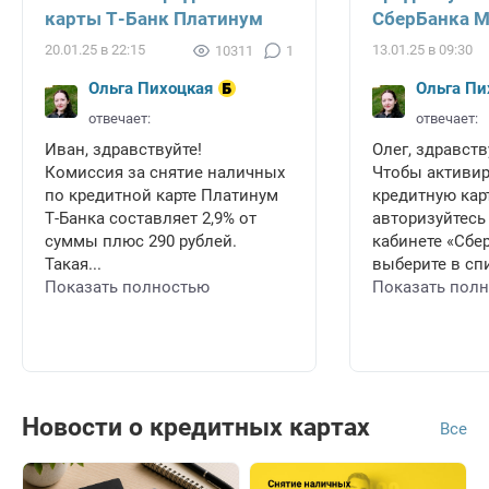
карты Т-Банк Платинум
СберБанка 
20.01.25 в 22:15
13.01.25 в 09:30
10311
1
Ольга Пихоцкая
Ольга Пи
отвечает:
отвечает:
Иван, здравствуйте!
Олег, здравств
Комиссия за снятие наличных
Чтобы активи
по кредитной карте Платинум
кредитную карт
Т-Банка составляет 2,9% от
авторизуйтесь
суммы плюс 290 рублей.
кабинете «Сбе
Такая...
выберите в спи
Показать полностью
Показать пол
Новости о кредитных картах
Все