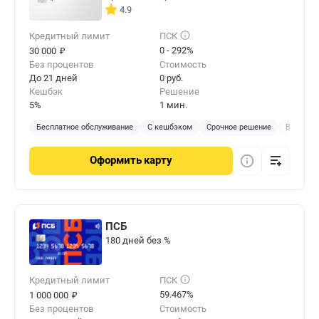
4.9
Кредитный лимит
ПСК
₽
0 - 292%
30 000
Без процентов
Стоимость
До 21 дней
0 руб.
Кешбэк
Решение
5%
1 мин.
Бесплатное обслуживание
С кешбэком
Срочное решение
Виртуал
Оформить
карту
ПСБ
180 дней без %
Кредитный лимит
ПСК
₽
59.467%
1 000 000
Без процентов
Стоимость