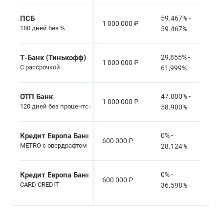
ПСБ
59.467% -
1 000 000
₽
180 дней без %
59.467%
Т-Банк (Тинькофф)
29,855% -
1 000 000
₽
С рассрочкой
61,999%
ОТП Банк
47.000% -
1 000 000
₽
120 дней без процентов
58.900%
Кредит Европа Банк
0% -
600 000
₽
METRO с овердрафтом
28.124%
Кредит Европа Банк
0% -
600 000
₽
CARD CREDIT
36.598%