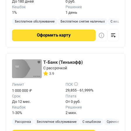
До 180 дней
0 руб.
Кешбэк
Решение
1%
1 день
Бесплатное обслуживание
Бесплатное снятие наличных
С кешбэком
Оформить
карту
Т-Банк (Тинькофф)
С рассрочкой
3.9
Лимит
ПСК
₽
29,855 - 61,999%
1 000 000
Срок
Плата
До 12 мес.
От 0 руб.
Кешбэк
Решение
1-30%
2 мин.
Рассрочка
Бесплатное обслуживание
С кешбэком
Срочное решен