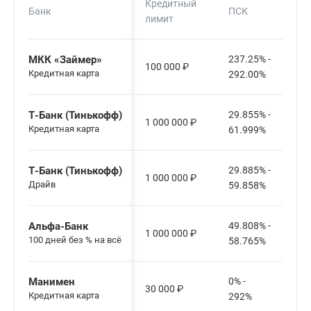
Кредитный
Банк
ПСК
лимит
МКК «Займер»
237.25% -
100 000
₽
Кредитная карта
292.00%
Т-Банк (Тинькофф)
29.855% -
1 000 000
₽
Кредитная карта
61.999%
Т-Банк (Тинькофф)
29.885% -
1 000 000
₽
Драйв
59.858%
Альфа-Банк
49.808% -
1 000 000
₽
100 дней без % на всё
58.765%
Манимен
0% -
30 000
₽
Кредитная карта
292%