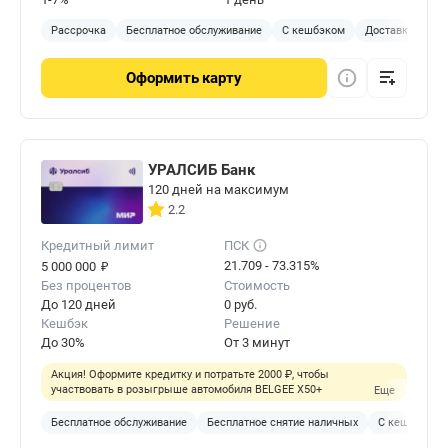
Рассрочка
Бесплатное обслуживание
С кешбэком
Доставка на до
Оформить
карту
УРАЛСИБ Банк
120 дней на максимум
2.2
Кредитный лимит
ПСК
₽
21.709 - 73.315%
5 000 000
Без процентов
Стоимость
До 120 дней
0 руб.
Кешбэк
Решение
До 30%
От 3 минут
Акция! Оформите кредитку и потратьте 2000 ₽, чтобы
участвовать в розыгрыше автомобиля BELGEE X50+
Еще
Бесплатное обслуживание
Бесплатное снятие наличных
С кешбэком