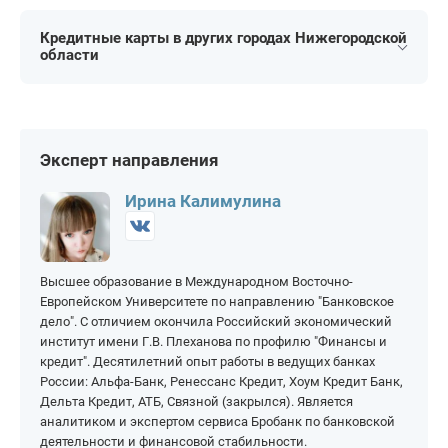
На 15 000 рублей
На 50 000 рублей
На 50 дней
На 90 дней
На 20 000 рублей
На 60 000 рублей
Кредитные карты в других городах Нижегородской
На 55 дней
На 100 дней
области
На 25 000 рублей
На 70 000 рублей
На 60 дней
На 110 дней
Арзамас
Ветлуга
На 80 000 рублей
На 250 000 рублей
На 120 дней
На 180 дней
Балахна
Дзержинск
На 90 000 рублей
На 300 000 рублей
На 145 дней
На 200 дней
Бор
Эксперт направления
На 100 000 рублей
На 400 000 рублей
На 150 дней
На 365 дней
Кулебаки
Саров
На 150 000 рублей
На 500 000 рублей
Ирина Калимулина
Нижний Новгород
Семёнов
На 200 000 рублей
На 1 000 000 рублей
Высшее образование в Международном Восточно-
Европейском Университете по направлению "Банковское
дело". С отличием окончила Российский экономический
институт имени Г.В. Плеханова по профилю "Финансы и
кредит". Десятилетний опыт работы в ведущих банках
России: Альфа-Банк, Ренессанс Кредит, Хоум Кредит Банк,
Дельта Кредит, АТБ, Связной (закрылся). Является
аналитиком и экспертом сервиса Бробанк по банковской
деятельности и финансовой стабильности.