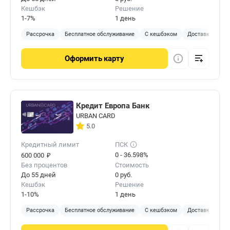
Кешбэк
Решение
1-7%
1 день
Рассрочка
Бесплатное обслуживание
С кешбэком
Доставка на до
Оформить
карту
Кредит Европа Банк
URBAN CARD
5.0
Кредитный лимит
ПСК
₽
0 - 36.598%
600 000
Без процентов
Стоимость
До 55 дней
0 руб.
Кешбэк
Решение
1-10%
1 день
Рассрочка
Бесплатное обслуживание
С кешбэком
Доставка на до