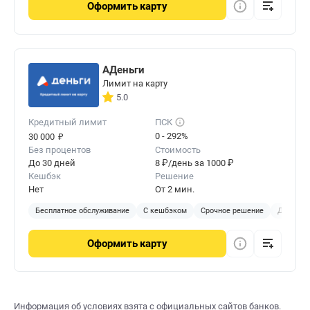
Оформить
карту
АДеньги
Лимит на карту
5.0
Кредитный лимит
ПСК
₽
0 - 292%
30 000
Без процентов
Стоимость
До 30 дней
8 ₽/день за 1000 ₽
Кешбэк
Решение
Нет
От 2 мин.
Бесплатное обслуживание
С кешбэком
Срочное решение
Доставка
Оформить
карту
Информация об условиях взята с официальных сайтов банков.