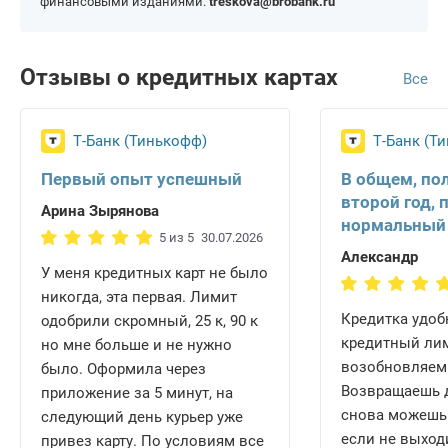
финансовыми изданиями.
treskova@brobank.ru
Отзывы о кредитных картах
Все
Т-Банк (Тинькофф)
Т-Банк (Т
Первый опыт успешный
В общем, по
второй год, 
Арина Зырянова
нормальный
5 из 5
30.07.2026
Александр
У меня кредитных карт не было
никогда, эта первая. Лимит
Кредитка удобн
одобрили скромный, 25 к, 90 к
кредитный ли
но мне больше и не нужно
возобновляем
было. Оформила через
Возвращаешь д
приложение за 5 минут, на
снова можешь 
следующий день курьер уже
если не выход
привез карту. По условиям все