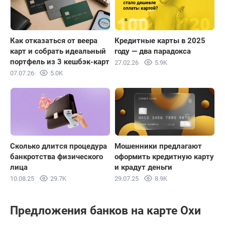
Как отказаться от веера
Кредитные карты в 2025
карт и собрать идеальный
году — два парадокса
портфель из 3 кешбэк-карт
27.02.26
5.9K
07.07.26
5.0K
Сколько длится процедура
Мошенники предлагают
банкротства физического
оформить кредитную карту
лица
и крадут деньги
10.08.25
29.7K
29.07.25
8.9K
Предложения банков на карте Охи