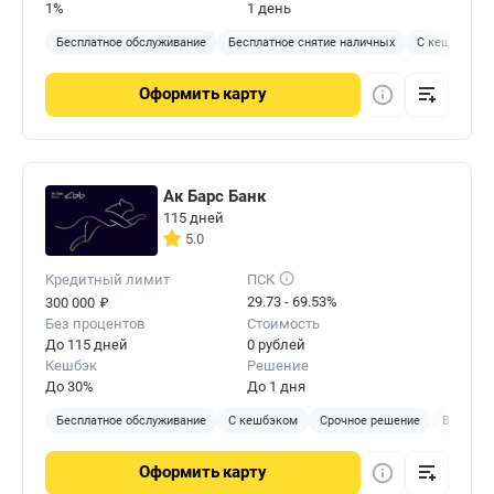
1%
1 день
Бесплатное обслуживание
Бесплатное снятие наличных
С кешбэком
Оформить
карту
Ак Барс Банк
115 дней
5.0
Кредитный лимит
ПСК
₽
29.73 - 69.53%
300 000
Без процентов
Стоимость
До 115 дней
0 рублей
Кешбэк
Решение
До 30%
До 1 дня
Бесплатное обслуживание
С кешбэком
Срочное решение
В отделе
Оформить
карту