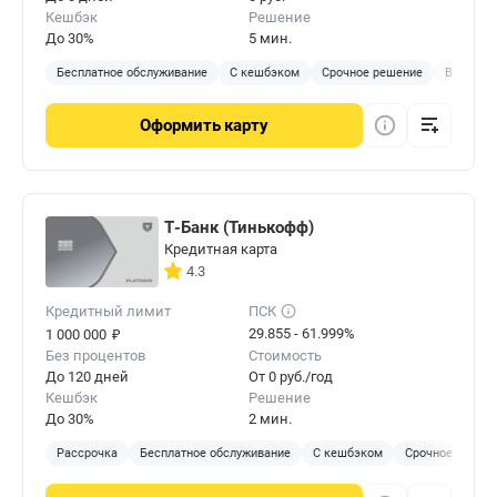
Кешбэк
Решение
До 30%
5 мин.
Бесплатное обслуживание
С кешбэком
Срочное решение
Виртуал
Оформить
карту
Т-Банк (Тинькофф)
Кредитная карта
4.3
Кредитный лимит
ПСК
₽
29.855 - 61.999%
1 000 000
Без процентов
Стоимость
До 120 дней
От 0 руб./год
Кешбэк
Решение
До 30%
2 мин.
Рассрочка
Бесплатное обслуживание
С кешбэком
Срочное решен