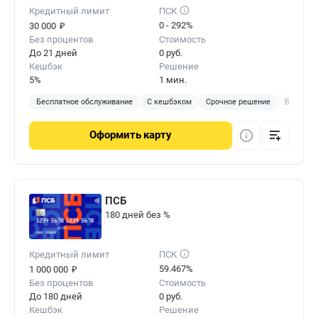
Кредитный лимит
ПСК
₽
0 - 292%
30 000
Без процентов
Стоимость
До 21 дней
0 руб.
Кешбэк
Решение
5%
1 мин.
Бесплатное обслуживание
С кешбэком
Срочное решение
Виртуал
Оформить
карту
ПСБ
180 дней без %
Кредитный лимит
ПСК
₽
59.467%
1 000 000
Без процентов
Стоимость
До 180 дней
0 руб.
Кешбэк
Решение