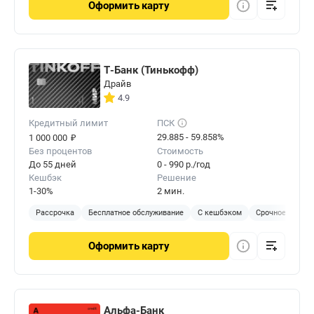
Оформить
карту
Т-Банк (Тинькофф)
Драйв
4.9
Кредитный лимит
ПСК
₽
29.885 - 59.858%
1 000 000
Без процентов
Стоимость
До 55 дней
0 - 990 р./год
Кешбэк
Решение
1-30%
2 мин.
Рассрочка
Бесплатное обслуживание
С кешбэком
Срочное решен
Оформить
карту
Альфа-Банк