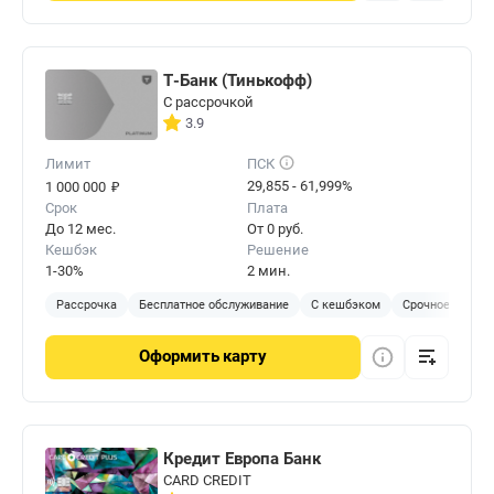
Т-Банк (Тинькофф)
С рассрочкой
3.9
Лимит
ПСК
₽
29,855 - 61,999%
1 000 000
Срок
Плата
До 12 мес.
От 0 руб.
Кешбэк
Решение
1-30%
2 мин.
Рассрочка
Бесплатное обслуживание
С кешбэком
Срочное решен
Оформить
карту
Кредит Европа Банк
CARD CREDIT