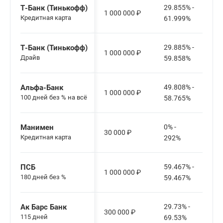
Т-Банк (Тинькофф)
29.855% -
1 000 000
₽
Кредитная карта
61.999%
Т-Банк (Тинькофф)
29.885% -
1 000 000
₽
Драйв
59.858%
Альфа-Банк
49.808% -
1 000 000
₽
100 дней без % на всё
58.765%
Манимен
0% -
30 000
₽
Кредитная карта
292%
ПСБ
59.467% -
1 000 000
₽
180 дней без %
59.467%
Ак Барс Банк
29.73% -
300 000
₽
115 дней
69.53%