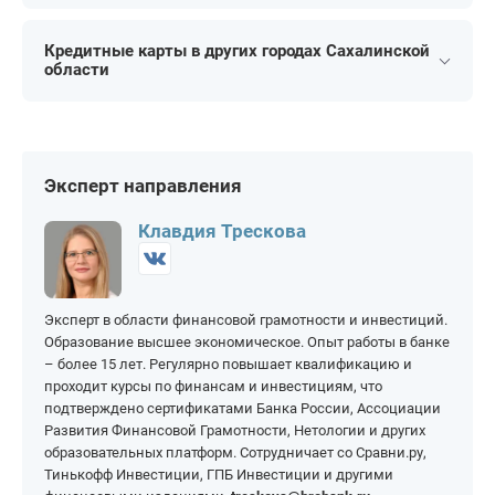
Для студентов
Зарплатные
На 15 000 рублей
На 50 000 рублей
На 50 дней
На 90 дней
На 20 000 рублей
На 60 000 рублей
Кредитные карты в других городах Сахалинской
На 55 дней
На 100 дней
области
На 25 000 рублей
На 70 000 рублей
На 60 дней
На 110 дней
Долинск
Курильск
На 80 000 рублей
На 250 000 рублей
На 120 дней
На 180 дней
Корсаков
На 90 000 рублей
На 300 000 рублей
На 145 дней
На 200 дней
Невельск
Южно-Сахалинск
Эксперт направления
На 100 000 рублей
На 400 000 рублей
На 150 дней
На 365 дней
На 150 000 рублей
На 500 000 рублей
Клавдия Трескова
На 200 000 рублей
На 1 000 000 рублей
Эксперт в области финансовой грамотности и инвестиций.
Образование высшее экономическое. Опыт работы в банке
– более 15 лет. Регулярно повышает квалификацию и
проходит курсы по финансам и инвестициям, что
подтверждено сертификатами Банка России, Ассоциации
Развития Финансовой Грамотности, Нетологии и других
образовательных платформ. Сотрудничает со Сравни.ру,
Тинькофф Инвестиции, ГПБ Инвестиции и другими