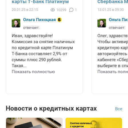
карты Т-Банк Платинум
СберБанка 
20.01.25 в 22:15
13.01.25 в 09:30
10299
1
Ольга Пихоцкая
Ольга Пи
отвечает:
отвечает:
Иван, здравствуйте!
Олег, здравств
Комиссия за снятие наличных
Чтобы активи
по кредитной карте Платинум
кредитную карт
Т-Банка составляет 2,9% от
авторизуйтесь
суммы плюс 290 рублей.
кабинете «Сбе
Такая...
выберите в спи
Показать полностью
Показать пол
Новости о кредитных картах
Все