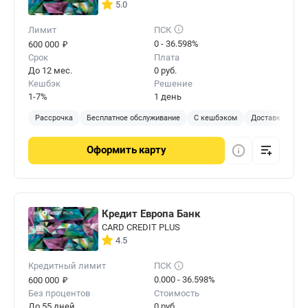
5.0
Лимит
ПСК
₽
0 - 36.598%
600 000
Срок
Плата
До 12 мес.
0 руб.
Кешбэк
Решение
1-7%
1 день
Рассрочка
Бесплатное обслуживание
С кешбэком
Доставка на до
Оформить
карту
Кредит Европа Банк
CARD CREDIT PLUS
4.5
Кредитный лимит
ПСК
₽
0.000 - 36.598%
600 000
Без процентов
Стоимость
До 55 дней
0 руб.