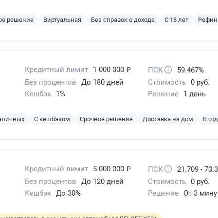
ое решение
Виртуальная
Без справок о доходе
С 18 лет
Рефин
₽
Кредитный лимит
1 000 000
ПСК
59.467%
Без процентов
До 180 дней
Стоимость
0 руб.
Кешбэк
1%
Решение
1 день
наличных
С кешбэком
Срочное решение
Доставка на дом
В от
₽
Кредитный лимит
5 000 000
ПСК
21.709 - 73.
Без процентов
До 120 дней
Стоимость
0 руб.
Кешбэк
До 30%
Решение
От 3 мину