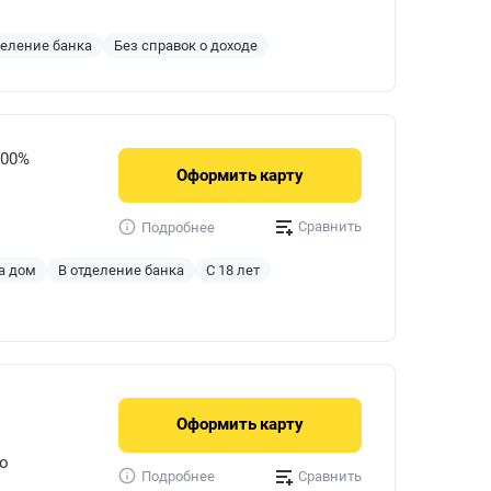
деление банка
Без справок о доходе
900%
Оформить
карту
Сравнить
Подробнее
а дом
В отделение банка
С 18 лет
Оформить
карту
о
Сравнить
Подробнее