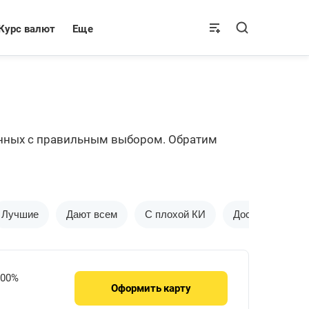
Курс валют
Еще
нных с правильным выбором. Обратим
Лучшие
Дают всем
С плохой КИ
Доставка на до
.00%
Оформить
карту