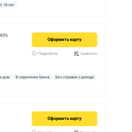
С 18 лет
765%
Оформить
карту
Сравнить
Подробнее
а дом
В отделение банка
Без справок о доходе
Оформить
карту