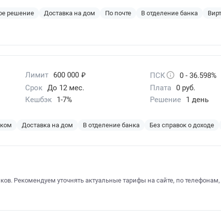
ое решение
Доставка на дом
По почте
В отделение банка
Вир
₽
Лимит
600 000
ПСК
0 - 36.598%
Срок
До 12 мес.
Плата
0 руб.
Кешбэк
1-7%
Решение
1 день
эком
Доставка на дом
В отделение банка
Без справок о доходе
ков. Рекомендуем уточнять актуальные тарифы на сайте, по телефонам,