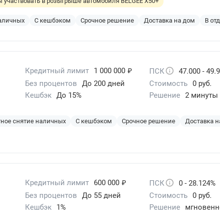
бы участвовать в розыгрыше автомобиля BELGEE X50+
наличных
С кешбэком
Срочное решение
Доставка на дом
В от
₽
Кредитный лимит
1 000 000
ПСК
47.000 - 49.
Без процентов
До 200 дней
Стоимость
0 руб.
Кешбэк
До 15%
Решение
2 минуты
ное снятие наличных
С кешбэком
Срочное решение
Доставка н
₽
Кредитный лимит
600 000
ПСК
0 - 28.124%
Без процентов
До 55 дней
Стоимость
0 руб.
Кешбэк
1%
Решение
мгновенн