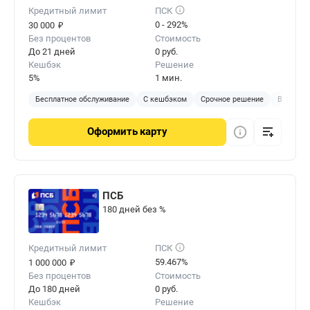
Кредитный лимит
ПСК
₽
0 - 292%
30 000
Без процентов
Стоимость
До 21 дней
0 руб.
Кешбэк
Решение
5%
1 мин.
Бесплатное обслуживание
С кешбэком
Срочное решение
Виртуал
Оформить
карту
ПСБ
180 дней без %
Кредитный лимит
ПСК
₽
59.467%
1 000 000
Без процентов
Стоимость
До 180 дней
0 руб.
Кешбэк
Решение