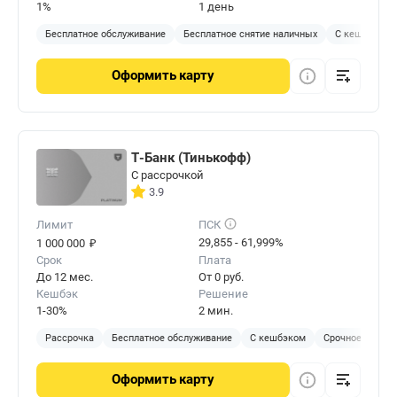
1%
1 день
Бесплатное обслуживание
Бесплатное снятие наличных
С кешбэком
Оформить
карту
Т-Банк (Тинькофф)
С рассрочкой
3.9
Лимит
ПСК
₽
29,855 - 61,999%
1 000 000
Срок
Плата
До 12 мес.
От 0 руб.
Кешбэк
Решение
1-30%
2 мин.
Рассрочка
Бесплатное обслуживание
С кешбэком
Срочное решен
Оформить
карту