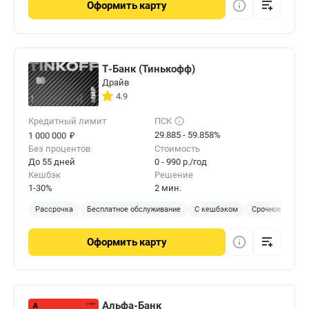
Оформить
карту
Т-Банк (Тинькофф)
Драйв
4.9
Кредитный лимит
ПСК
₽
29.885 - 59.858%
1 000 000
Без процентов
Стоимость
До 55 дней
0 - 990 р./год
Кешбэк
Решение
1-30%
2 мин.
Рассрочка
Бесплатное обслуживание
С кешбэком
Срочное решен
Оформить
карту
Альфа-Банк