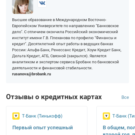
Волоколамск
Котельники
На 200 000 рублей
На 1 000 000 рублей
Воскресенск
Красногорск
Высшее образование в Международном Восточно-
Высоковск
Кубинка
Европейском Университете по направлению "Банковское
Дедовск
Куровское
дело". С отличием окончила Российский экономический
институт имени Г.В. Плеханова по профилю "Финансы и
Дмитров
Ликино-Дулёво
кредит". Десятилетний опыт работы в ведущих банках
Егорьевск
Лобня
России: Альфа-Банк, Ренессанс Кредит, Хоум Кредит Банк,
Дельта Кредит, АТБ, Связной (закрылся). Является
Лосино-Петровский
Павловский Посад
аналитиком и экспертом сервиса Бробанк по банковской
деятельности и финансовой стабильности.
Луховицы
Подольск
rusanova@brobank.ru
Люберцы
Раменское
Москва
Реутов
Отзывы о кредитных картах
Все
Мытищи
Сергиев Посад
Наро-Фоминск
Солнечногорск
Т-Банк (Тинькофф)
Т-Банк (Т
Ногинск
Талдом
Одинцово
Чехов
Первый опыт успешный
В общем, по
второй год, 