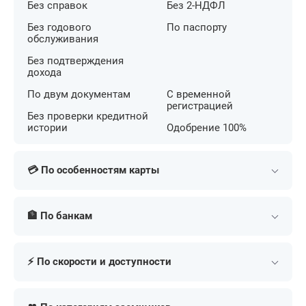
Без справок
Без 2-НДФЛ
Без годового
По паспорту
обслуживания
Без подтверждения
дохода
По двум документам
С временной
регистрацией
Без проверки кредитной
истории
Одобрение 100%
💳 По особенностям карты
С беспроцентным
С кешбэком на АЗС
периодом
🏦 По банкам
С большим лимитом
С льготным периодом
С бесконтактной
Т-Банк (Тинькофф)
Сбербанк
С кешбэком
оплатой
⚡ По скорости и доступности
Альфа-Банк
МТС Банк
С бонусными милями
С низкой ставкой
ВТБ
Газпромбанк
В день обращения
Экспресс
Для онлайн покупок
Премиум