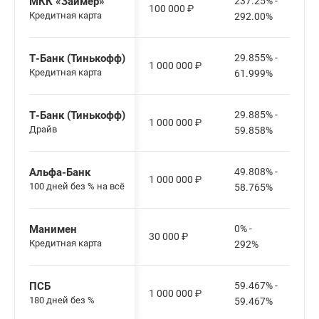
МКК «Займер»
237.25% -
100 000
₽
Кредитная карта
292.00%
Т-Банк (Тинькофф)
29.855% -
1 000 000
₽
Кредитная карта
61.999%
Т-Банк (Тинькофф)
29.885% -
1 000 000
₽
Драйв
59.858%
Альфа-Банк
49.808% -
1 000 000
₽
100 дней без % на всё
58.765%
Манимен
0% -
30 000
₽
Кредитная карта
292%
ПСБ
59.467% -
1 000 000
₽
180 дней без %
59.467%