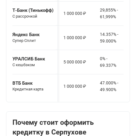
Т-Банк (Тинькофф)
29,855% -
1 000 000
₽
С рассрочкой
61,999%
Яндекс Банк
14.357% -
1 000 000
₽
Cупер Сплит
59.000%
УРАЛСИБ Банк
0% -
5 000 000
₽
С кешбэком
69.337%
ВТБ Банк
47.000% -
1 000 000
₽
Кредитная карта
49.900%
Почему стоит оформить
кредитку в Серпухове