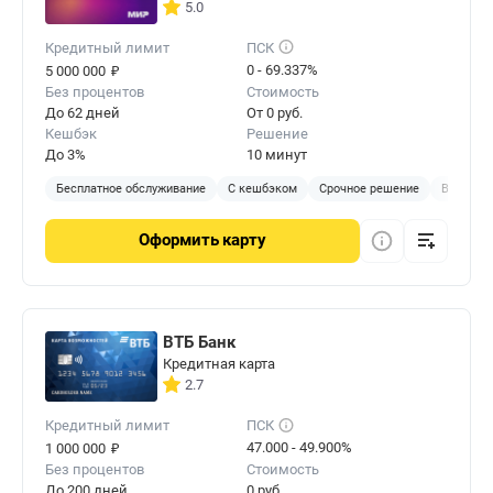
5.0
Кредитный лимит
ПСК
₽
0 - 69.337%
5 000 000
Без процентов
Стоимость
До 62 дней
От 0 руб.
Кешбэк
Решение
До 3%
10 минут
Бесплатное обслуживание
С кешбэком
Срочное решение
В отделе
Оформить
карту
ВТБ Банк
Кредитная карта
2.7
Кредитный лимит
ПСК
₽
47.000 - 49.900%
1 000 000
Без процентов
Стоимость
До 200 дней
0 руб.