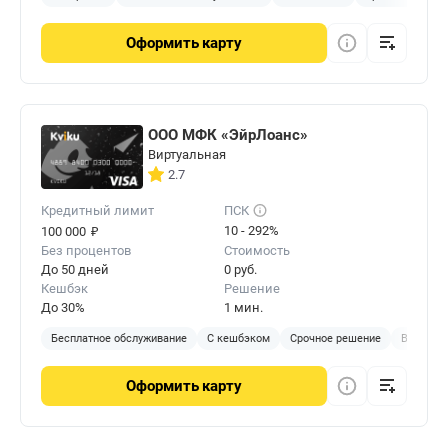
Оформить
карту
ООО МФК «ЭйрЛоанс»
Виртуальная
2.7
Кредитный лимит
ПСК
₽
10 - 292%
100 000
Без процентов
Стоимость
До 50 дней
0 руб.
Кешбэк
Решение
До 30%
1 мин.
Бесплатное обслуживание
С кешбэком
Срочное решение
Виртуал
Оформить
карту