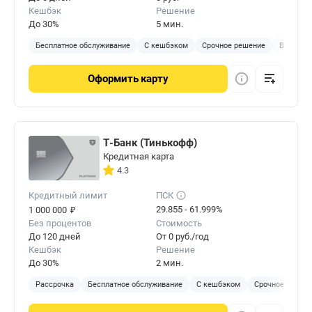
Кешбэк
Решение
До 30%
5 мин.
Бесплатное обслуживание
С кешбэком
Срочное решение
Виртуал
Оформить
карту
Т-Банк (Тинькофф)
Кредитная карта
4.3
Кредитный лимит
ПСК
₽
29.855 - 61.999%
1 000 000
Без процентов
Стоимость
До 120 дней
От 0 руб./год
Кешбэк
Решение
До 30%
2 мин.
Рассрочка
Бесплатное обслуживание
С кешбэком
Срочное решен