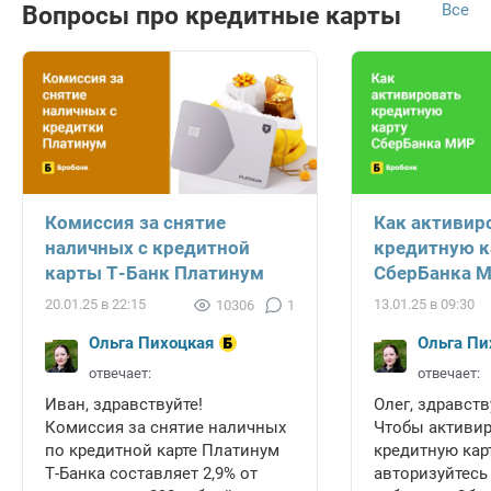
Все
Вопросы про кредитные карты
Комиссия за снятие
Как активир
наличных с кредитной
кредитную к
карты Т-Банк Платинум
СберБанка 
20.01.25 в 22:15
13.01.25 в 09:30
10306
1
Ольга Пихоцкая
Ольга Пи
отвечает:
отвечает:
Иван, здравствуйте!
Олег, здравств
Комиссия за снятие наличных
Чтобы активи
по кредитной карте Платинум
кредитную карт
Т-Банка составляет 2,9% от
авторизуйтесь