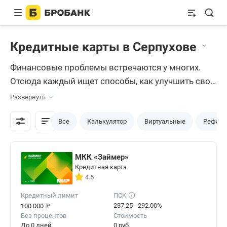
Кредитные карты в Серпухове
Финансовые проблемы встречаются у многих.
Отсюда каждый ищет способы, как улучшить свое
финансовое состояние: за счет заимствования
Развернуть
денег у близких и знакомых, взятие займа у
микрофинансовых организаций или же
Все
Калькулятор
Виртуальные
Рефина
оформляют
кредитную карту
в Серпухове.
Последнее наилучший вариант.
МКК «Займер»
Кредитная карта
4.5
Кредитный лимит
ПСК
₽
237.25 - 292.00%
100 000
Без процентов
Стоимость
До 0 дней
0 руб.