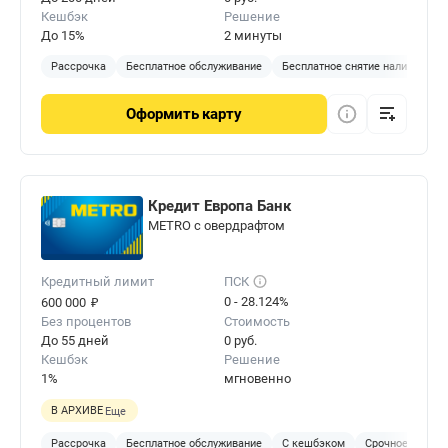
Кешбэк
Решение
До 15%
2 минуты
Рассрочка
Бесплатное обслуживание
Бесплатное снятие наличных
Оформить
карту
Кредит Европа Банк
METRO с овердрафтом
Кредитный лимит
ПСК
₽
0 - 28.124%
600 000
Без процентов
Стоимость
До 55 дней
0 руб.
Кешбэк
Решение
1%
мгновенно
В АРХИВЕ
Еще
Рассрочка
Бесплатное обслуживание
С кешбэком
Срочное решен