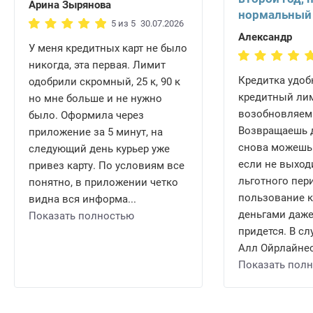
Орехово-Зуево
Щёлково
Арина Зырянова
нормальный
5 из 5
30.07.2026
Александр
У меня кредитных карт не было
никогда, эта первая. Лимит
Кредитка удобн
одобрили скромный, 25 к, 90 к
кредитный ли
но мне больше и не нужно
возобновляем
было. Оформила через
Возвращаешь д
приложение за 5 минут, на
снова можешь 
следующий день курьер уже
если не выход
привез карту. По условиям все
льготного пери
понятно, в приложении четко
пользование 
видна вся информа...
деньгами даже
Показать полностью
придется. В сл
Алл Ойрлайнес 
Показать пол