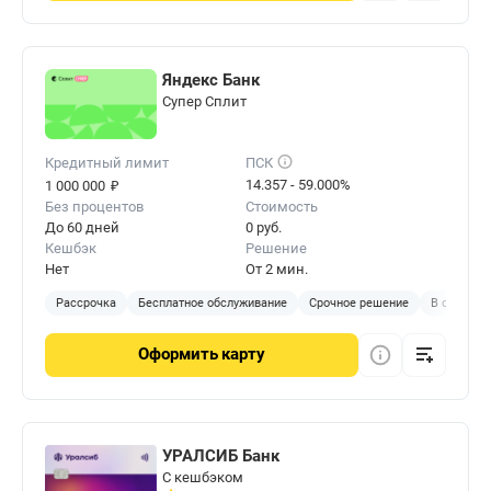
Яндекс Банк
Cупер Сплит
Кредитный лимит
ПСК
₽
14.357 - 59.000%
1 000 000
Без процентов
Стоимость
До 60 дней
0 руб.
Кешбэк
Решение
Нет
От 2 мин.
Рассрочка
Бесплатное обслуживание
Срочное решение
В отделен
Оформить
карту
УРАЛСИБ Банк
С кешбэком