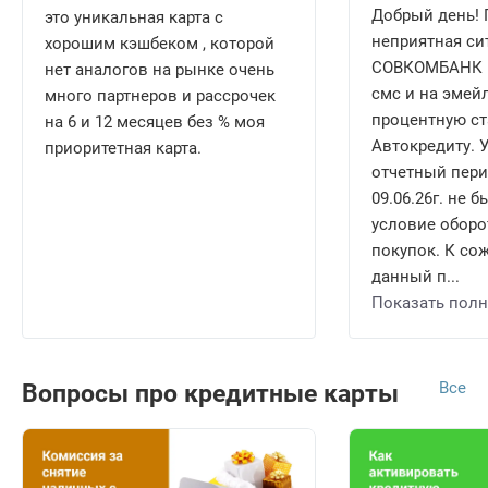
Добрый день!
это уникальная карта с
неприятная си
хорошим кэшбеком , которой
СОВКОМБАНК н
нет аналогов на рынке очень
смс и на эмей
много партнеров и рассрочек
процентную ст
на 6 и 12 месяцев без % моя
Автокредиту. У
приоритетная карта.
отчетный перио
09.06.26г. не
условие оборот
покупок. К со
данный п...
Показать пол
Все
Вопросы про кредитные карты