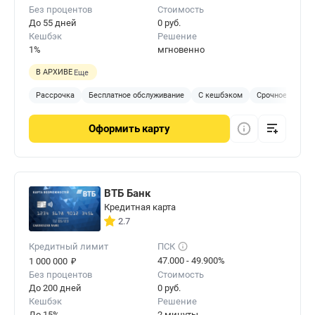
Без процентов
Стоимость
До 55 дней
0 руб.
Кешбэк
Решение
1%
мгновенно
В АРХИВЕ
Еще
Рассрочка
Бесплатное обслуживание
С кешбэком
Срочное решен
Оформить
карту
ВТБ Банк
Кредитная карта
2.7
Кредитный лимит
ПСК
₽
47.000 - 49.900%
1 000 000
Без процентов
Стоимость
До 200 дней
0 руб.
Кешбэк
Решение
До 15%
2 минуты