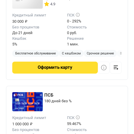
4.9
Кредитный лимит
ПСК
₽
0 - 292%
30 000
Без процентов
Стоимость
До 21 дней
0 руб.
Кешбэк
Решение
5%
1 мин.
Бесплатное обслуживание
С кешбэком
Срочное решение
Виртуал
Оформить
карту
ПСБ
180 дней без %
Кредитный лимит
ПСК
₽
59.467%
1 000 000
Без процентов
Стоимость