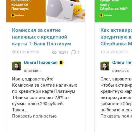
Комиссия за снятие
Как активир
наличных с кредитной
кредитную к
карты Т-Банк Платинум
СберБанка 
20.01.25 в 22:15
13.01.25 в 09:30
10291
1
Ольга Пихоцкая
Ольга Пи
отвечает:
отвечает:
Иван, здравствуйте!
Олег, здравств
Комиссия за снятие наличных
Чтобы активи
по кредитной карте Платинум
кредитную карт
Т-Банка составляет 2,9% от
авторизуйтесь
суммы плюс 290 рублей.
кабинете «Сбе
Такая...
выберите в спи
Показать полностью
Показать пол