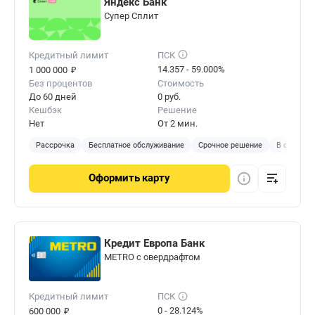
Яндекс Банк
Cупер Сплит
Кредитный лимит
ПСК
₽
14.357 - 59.000%
1 000 000
Без процентов
Стоимость
До 60 дней
0 руб.
Кешбэк
Решение
Нет
От 2 мин.
Рассрочка
Бесплатное обслуживание
Срочное решение
В отделен
Оформить
карту
Кредит Европа Банк
METRO с овердрафтом
Кредитный лимит
ПСК
₽
0 - 28.124%
600 000