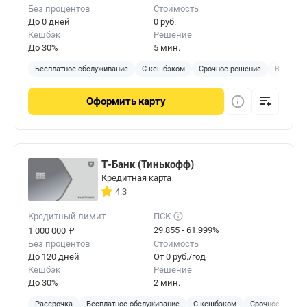
Без процентов
Стоимость
До 0 дней
0 руб.
Кешбэк
Решение
До 30%
5 мин.
Бесплатное обслуживание
С кешбэком
Срочное решение
Виртуал
Оформить
карту
Т-Банк (Тинькофф)
Кредитная карта
4.3
Кредитный лимит
ПСК
₽
29.855 - 61.999%
1 000 000
Без процентов
Стоимость
До 120 дней
От 0 руб./год
Кешбэк
Решение
До 30%
2 мин.
Рассрочка
Бесплатное обслуживание
С кешбэком
Срочное решен