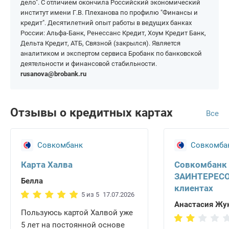
дело". С отличием окончила Российский экономический
институт имени Г.В. Плеханова по профилю "Финансы и
Егорьевск
Лобня
кредит". Десятилетний опыт работы в ведущих банках
Звенигород
Лосино-Петровский
России: Альфа-Банк, Ренессанс Кредит, Хоум Кредит Банк,
Дельта Кредит, АТБ, Связной (закрылся). Является
Луховицы
Подольск
аналитиком и экспертом сервиса Бробанк по банковской
деятельности и финансовой стабильности.
Люберцы
Раменское
rusanova@brobank.ru
Москва
Реутов
Мытищи
Сергиев Посад
Отзывы о кредитных картах
Все
Наро-Фоминск
Серпухов
Ногинск
Солнечногорск
Совкомбанк
Совкомба
Одинцово
Талдом
Орехово-Зуево
Чехов
Карта Халва
Совкомбанк
ЗАИНТЕРЕСО
Павловский Посад
Щёлково
Белла
клиентах
5 из 5
17.07.2026
Анастасия Жу
Пользуюсь картой Халвой уже
5 лет на постоянной основе