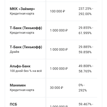
МКК «Займер»
237.25% -
100 000
₽
Кредитная карта
292.00%
Т-Банк (Тинькофф)
29.855% -
1 000 000
₽
Кредитная карта
61.999%
Т-Банк (Тинькофф)
29.885% -
1 000 000
₽
Драйв
59.858%
Альфа-Банк
49.808% -
1 000 000
₽
100 дней без % на всё
58.765%
Манимен
0% -
30 000
₽
Кредитная карта
292%
ПСБ
59.467% -
1 000 000
₽