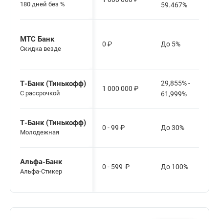
180 дней без %
59.467%
МТС Банк
0
₽
До 5%
Скидка везде
Т-Банк (Тинькофф)
29,855% -
1 000 000
₽
С рассрочкой
61,999%
Т-Банк (Тинькофф)
0 - 99
₽
До 30%
Молодежная
Альфа-Банк
0 - 599
₽
До 100%
Альфа-Стикер