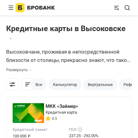
Кредитные карты в Высоковске
Высоковчане, проживая в непосредственной
близости от столицы, прекрасно знают, что такое
общественный транспорт, дорожные пробки,
Развернуть
очереди и прочие прелести столичной жизни.
Многие, даже нуждаясь в кредитной карте, не
Все
Калькулятор
Виртуальные
Рефина
хотят тратить время на поездки в офисы банков.
Мы предлагаем оформить
кредитную карту
МКК «Займер»
онлайн в Высоковске с помощью нашего
Кредитная карта
сервиса, созданного для тех, кто дорожит своим
4.5
временем.
Кредитный лимит
ПСК
₽
237.25 - 292.00%
100 000