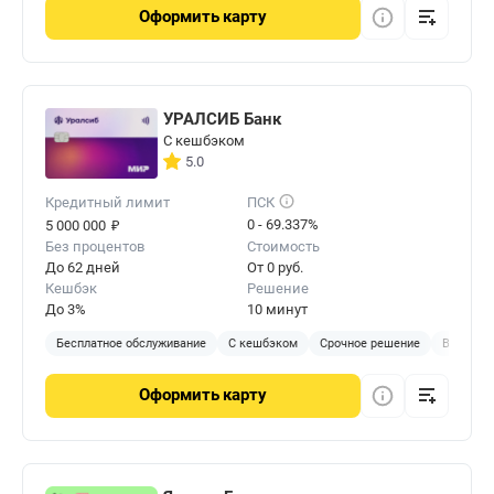
Оформить
карту
УРАЛСИБ Банк
С кешбэком
5.0
Кредитный лимит
ПСК
₽
0 - 69.337%
5 000 000
Без процентов
Стоимость
До 62 дней
От 0 руб.
Кешбэк
Решение
До 3%
10 минут
Бесплатное обслуживание
С кешбэком
Срочное решение
В отделе
Оформить
карту