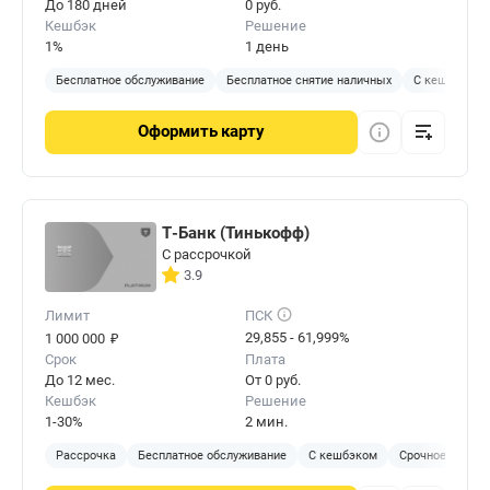
До 180 дней
0 руб.
Кешбэк
Решение
1%
1 день
Бесплатное обслуживание
Бесплатное снятие наличных
С кешбэком
Оформить
карту
Т-Банк (Тинькофф)
С рассрочкой
3.9
Лимит
ПСК
₽
29,855 - 61,999%
1 000 000
Срок
Плата
До 12 мес.
От 0 руб.
Кешбэк
Решение
1-30%
2 мин.
Рассрочка
Бесплатное обслуживание
С кешбэком
Срочное решен