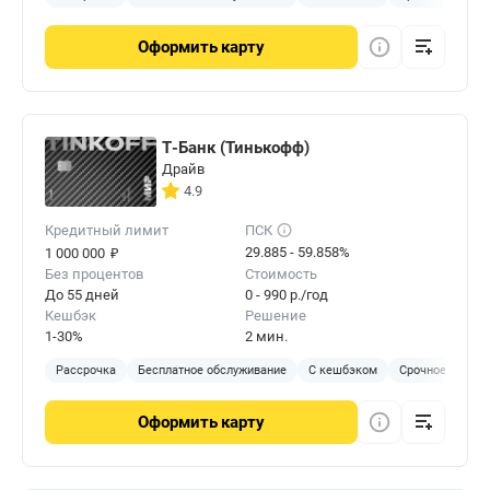
Оформить
карту
Т-Банк (Тинькофф)
Драйв
4.9
Кредитный лимит
ПСК
₽
29.885 - 59.858%
1 000 000
Без процентов
Стоимость
До 55 дней
0 - 990 р./год
Кешбэк
Решение
1-30%
2 мин.
Рассрочка
Бесплатное обслуживание
С кешбэком
Срочное решен
Оформить
карту