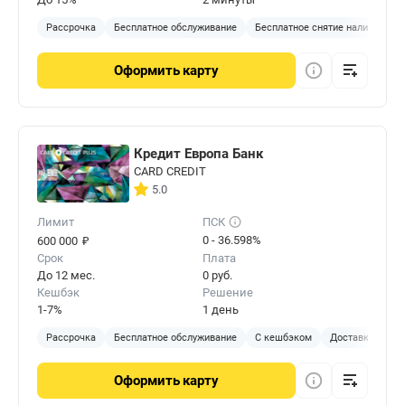
Рассрочка
Бесплатное обслуживание
Бесплатное снятие наличных
Оформить
карту
Кредит Европа Банк
CARD CREDIT
5.0
Лимит
ПСК
₽
0 - 36.598%
600 000
Срок
Плата
До 12 мес.
0 руб.
Кешбэк
Решение
1-7%
1 день
Рассрочка
Бесплатное обслуживание
С кешбэком
Доставка на до
Оформить
карту