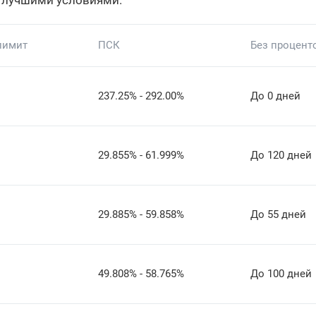
 лучшими условиями.
лимит
ПСК
Без процент
237.25% - 292.00%
До 0 дней
29.855% - 61.999%
До 120 дней
29.885% - 59.858%
До 55 дней
49.808% - 58.765%
До 100 дней