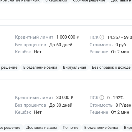
ное снятие наличных
С кешбэком
Срочное решение
Доставка н
₽
Кредитный лимит
1 000 000
ПСК
14.357 - 59.
Без процентов
До 60 дней
Стоимость
0 руб.
Кешбэк
Нет
Решение
От 2 мин.
е решение
В отделение банка
Виртуальная
Без справок о доходе
₽
Кредитный лимит
30 000
ПСК
0 - 292%
Без процентов
До 30 дней
Стоимость
8 ₽/ден
Кешбэк
Нет
Решение
От 2 мин.
ое решение
Доставка на дом
По почте
В отделение банка
Вир