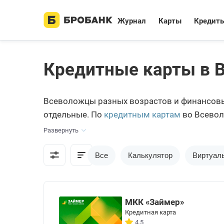
Журнал
Карты
Кредит
Кредитные карты в 
Всеволожцы разных возрастов и финансовы
отдельные. По
кредитным картам
во Всевол
покупку. Доступные по региону предложени
Развернуть
Все
Калькулятор
Виртуал
МКК «Займер»
Кредитная карта
4.5