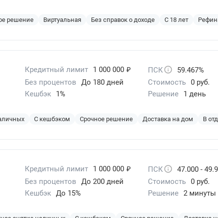
ое решение
Виртуальная
Без справок о доходе
С 18 лет
Рефин
₽
Кредитный лимит
1 000 000
ПСК
59.467%
Без процентов
До 180 дней
Стоимость
0 руб.
Кешбэк
1%
Решение
1 день
наличных
С кешбэком
Срочное решение
Доставка на дом
В от
₽
Кредитный лимит
1 000 000
ПСК
47.000 - 49.
Без процентов
До 200 дней
Стоимость
0 руб.
Кешбэк
До 15%
Решение
2 минуты