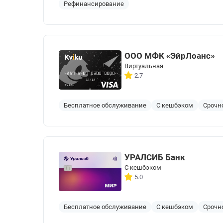
Рефинансирование
ООО МФК «ЭйрЛоанс»
Виртуальная
2.7
Бесплатное обслуживание
С кешбэком
Срочн
УРАЛСИБ Банк
С кешбэком
5.0
Бесплатное обслуживание
С кешбэком
Срочн