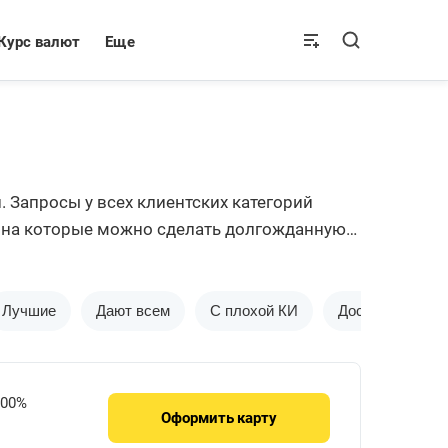
Курс валют
Еще
Запросы у всех клиентских категорий
 на которые можно сделать долгожданную
ле Бробанк.ру.
Лучшие
Дают всем
С плохой КИ
Доставка на до
.00%
Оформить
карту