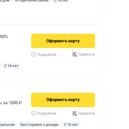
а дом
В отделение банка
С 18 лет
000%
Оформить
карту
Сравнить
Подробнее
С 18 лет
Оформить
карту
ь за 1000 ₽
Сравнить
Подробнее
туальная
Без справок о доходе
С 18 лет