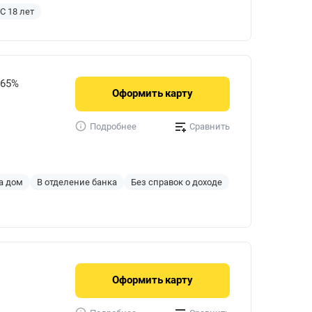
С 18 лет
765%
Оформить
карту
Сравнить
Подробнее
а дом
В отделение банка
Без справок о доходе
Оформить
карту