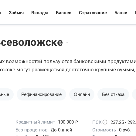
ы
Займы
Вклады
Бизнес
Страхование
Банки
Всеволожске
х возможностей пользуются банковскими продуктами. 
ожске могут размещаться достаточно крупные суммы,
я и продукты размещены на едином финансовом порта
ьные
Рефинансирование
Онлайн
Без отказа
₽
Кредитный лимит
100 000
ПСК
237.25 - 292
Без процентов
До 0 дней
Стоимость
0 руб.