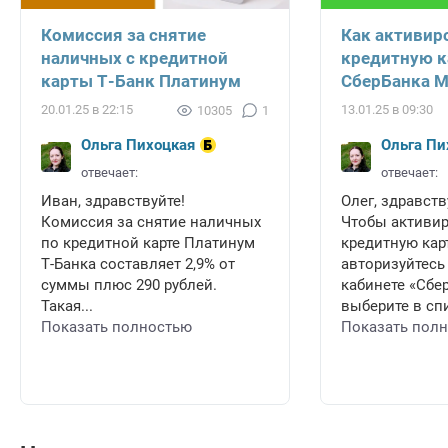
Комиссия за снятие
Как активир
наличных с кредитной
кредитную к
карты Т-Банк Платинум
СберБанка 
20.01.25 в 22:15
13.01.25 в 09:30
10305
1
Ольга Пихоцкая
Ольга Пи
отвечает:
отвечает:
Иван, здравствуйте!
Олег, здравств
Комиссия за снятие наличных
Чтобы активи
по кредитной карте Платинум
кредитную карт
Т-Банка составляет 2,9% от
авторизуйтесь
суммы плюс 290 рублей.
кабинете «Сбе
Такая...
выберите в спи
Показать полностью
Показать пол