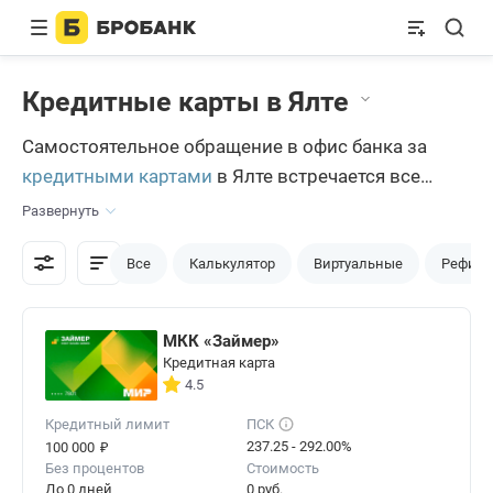
Кредитные карты в Ялте
Самостоятельное обращение в офис банка за
кредитными картами
в Ялте встречается все
реже. Больше применяется дистанционный
Развернуть
вариант оформления. Пользователю достаточно
подать заявку на портале Бробанк.ру, чтобы
Все
Калькулятор
Виртуальные
Рефина
практически мгновенно получить решение
выбранного банка.
МКК «Займер»
Кредитная карта
4.5
Кредитный лимит
ПСК
₽
237.25 - 292.00%
100 000
Без процентов
Стоимость
До 0 дней
0 руб.