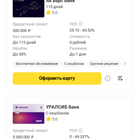
Ак Барс Банк
115 дней
5.0
Кредитный лимит
ПСК
₽
29.73 - 69.53%
300 000
Без процентов
Стоимость
До 115 дней
0 рублей
Кешбэк
Решение
До 30%
До 1 дня
Бесплатное обслуживание
С кешбэком
Срочное решение
В отделе
Оформить
карту
УРАЛСИБ Банк
С кешбэком
5.0
Кредитный лимит
ПСК
₽
0 - 69.337%
5 000 000