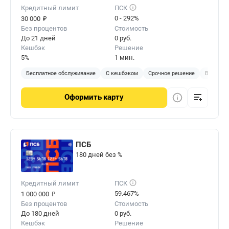
Кредитный лимит
ПСК
₽
0 - 292%
30 000
Без процентов
Стоимость
До 21 дней
0 руб.
Кешбэк
Решение
5%
1 мин.
Бесплатное обслуживание
С кешбэком
Срочное решение
Виртуал
Оформить
карту
ПСБ
180 дней без %
Кредитный лимит
ПСК
₽
59.467%
1 000 000
Без процентов
Стоимость
До 180 дней
0 руб.
Кешбэк
Решение