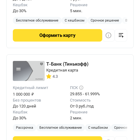
Кешбэк
Решение
До 30%
5 мин.
Бесплатное обслуживание
С кешбэком
Срочное решение
Виртуал
Оформить
карту
Т-Банк (Тинькофф)
Кредитная карта
4.3
Кредитный лимит
ПСК
₽
29.855 - 61.999%
1 000 000
Без процентов
Стоимость
До 120 дней
От 0 руб./год
Кешбэк
Решение
До 30%
2 мин.
Рассрочка
Бесплатное обслуживание
С кешбэком
Срочное решен