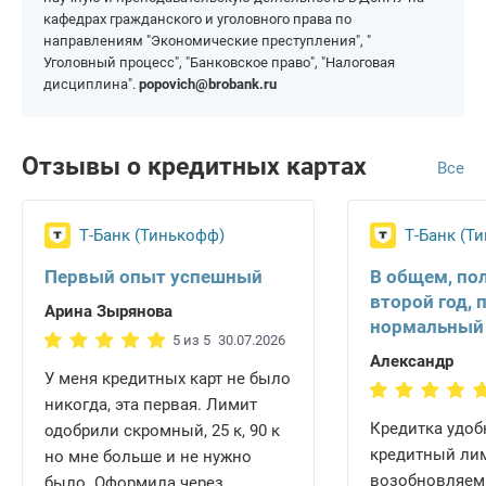
Симферополь
Щёлкино
кафедрах гражданского и уголовного права по
направлениям "Экономические преступления", "
Уголовный процесс", "Банковское право", "Налоговая
дисциплина".
popovich@brobank.ru
Отзывы о кредитных картах
Все
Т-Банк (Тинькофф)
Т-Банк (Т
Первый опыт успешный
В общем, по
второй год, 
Арина Зырянова
нормальный
5 из 5
30.07.2026
Александр
У меня кредитных карт не было
никогда, эта первая. Лимит
Кредитка удобн
одобрили скромный, 25 к, 90 к
кредитный ли
но мне больше и не нужно
возобновляем
было. Оформила через