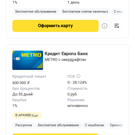
1%
1 день
Бесплатное обслуживание
Бесплатное снятие наличных
С кешбэком
Оформить
карту
Кредит Европа Банк
METRO с овердрафтом
Кредитный лимит
ПСК
₽
0 - 28.124%
600 000
Без процентов
Стоимость
До 55 дней
0 руб.
Кешбэк
Решение
1%
мгновенно
В АРХИВЕ
Еще
Рассрочка
Бесплатное обслуживание
С кешбэком
Срочное решен