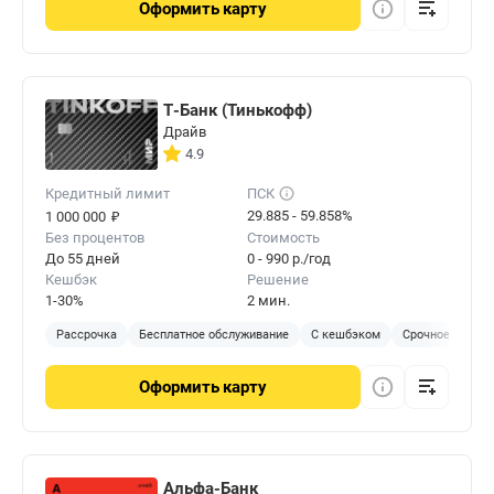
Оформить
карту
Т-Банк (Тинькофф)
Драйв
4.9
Кредитный лимит
ПСК
₽
29.885 - 59.858%
1 000 000
Без процентов
Стоимость
До 55 дней
0 - 990 р./год
Кешбэк
Решение
1-30%
2 мин.
Рассрочка
Бесплатное обслуживание
С кешбэком
Срочное решен
Оформить
карту
Альфа-Банк