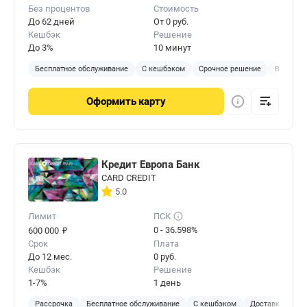
Без процентов
Стоимость
До 62 дней
От 0 руб.
Кешбэк
Решение
До 3%
10 минут
Бесплатное обслуживание
С кешбэком
Срочное решение
В отделе
Оформить
карту
Кредит Европа Банк
CARD CREDIT
5.0
Лимит
ПСК
₽
0 - 36.598%
600 000
Срок
Плата
До 12 мес.
0 руб.
Кешбэк
Решение
1-7%
1 день
Рассрочка
Бесплатное обслуживание
С кешбэком
Доставка на до