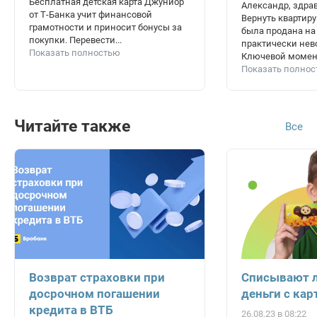
Бесплатная детская карта Джуниор
Александр, здрав
от Т-Банка учит финансовой
Вернуть квартиру 
грамотности и приносит бонусы за
была продана на 
покупки. Перевести...
практически нев
Показать полностью
Ключевой момент,
Показать полно
Читайте также
Все
Возврат страховки при
Списывают 
досрочном погашении
деньги с ка
кредита в ВТБ
26.08.23 в 08:22