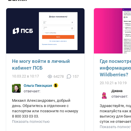
Не могу войти в личный
Где посмотр
кабинет ПСБ
информацию 
Wildberries?
10.03.22 в 10:17
64278
157
20.10.21 в 10:19
Ольга Пихоцкая
Диана
отвечает:
отвечает:
Михаил Александрович, добрый
день. Обратитесь в отделение с
Здравствуйте, п
паспортом или позвоните по номеру
пожалуйста как 
8 800 333 03 03.
выписку для бан
Показать полностью
суток не отвечае
Показать полно