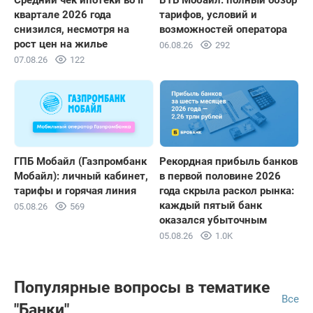
Средний чек ипотеки во II
ВТБ Мобайл: полный обзор
квартале 2026 года
тарифов, условий и
снизился, несмотря на
возможностей оператора
рост цен на жилье
06.08.26
292
07.08.26
122
ГПБ Мобайл (Газпромбанк
Рекордная прибыль банков
Мобайл): личный кабинет,
в первой половине 2026
тарифы и горячая линия
года скрыла раскол рынка:
каждый пятый банк
05.08.26
569
оказался убыточным
05.08.26
1.0K
Популярные вопросы в тематике
Все
"Банки"