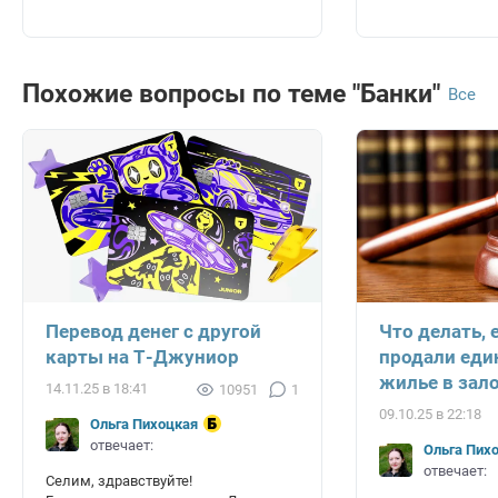
Похожие вопросы по теме "Банки"
Все
Перевод денег с другой
Что делать,
карты на Т-Джуниор
продали еди
жилье в зало
14.11.25 в 18:41
10951
1
09.10.25 в 22:18
Ольга Пихоцкая
отвечает:
Ольга Пих
отвечает:
Селим, здравствуйте!