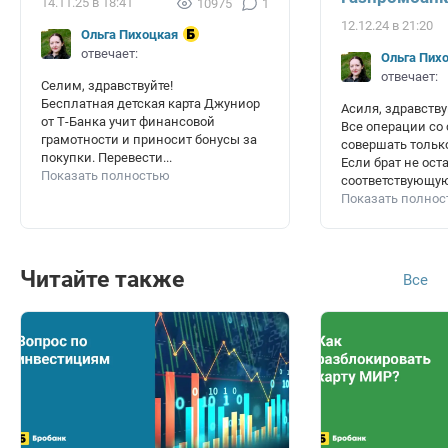
14.11.25 в 18:41
10975
1
12.12.24 в 21:20
Ольга Пихоцкая
отвечает:
Ольга Пих
отвечает:
Селим, здравствуйте!
Бесплатная детская карта Джуниор
Асиля, здравству
от Т-Банка учит финансовой
Все операции со
грамотности и приносит бонусы за
совершать только
покупки. Перевести...
Если брат не ост
Показать полностью
соответствующую 
Показать полно
Читайте также
Все