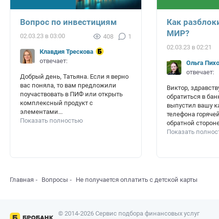
Вопрос по инвестициям
Как разблок
МИР?
02.03.23 в 03:00
408
1
02.03.23 в 02:21
Клавдия Трескова
отвечает:
Ольга Пих
отвечает:
Добрый день, Татьяна. Если я верно
вас поняла, то вам предложили
Виктор, здравст
поучаствовать в ПИФ или открыть
обратиться в бан
комплексный продукт с
выпустил вашу к
элементами...
телефона горяче
Показать полностью
обратной стороне.
Показать полно
Главная
Вопросы
Не получается оплатить с детской карты
© 2014-2026 Сервис подбора финансовых услуг