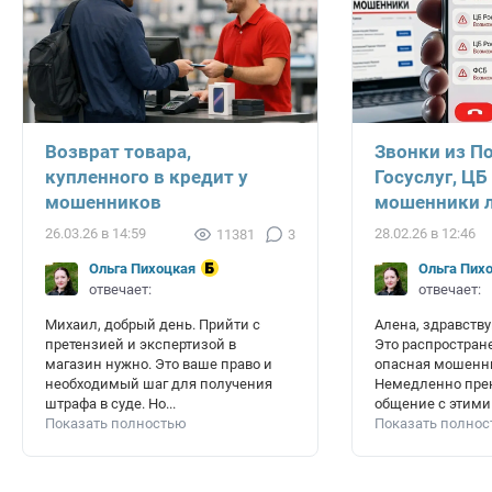
Возврат товара,
Звонки из П
купленного в кредит у
Госуслуг, ЦБ
мошенников
мошенники л
26.03.26 в 14:59
28.02.26 в 12:46
11381
3
Ольга Пихоцкая
Ольга Пих
отвечает:
отвечает:
Михаил, добрый день. Прийти с
Алена, здравству
претензией и экспертизой в
Это распростран
магазин нужно. Это ваше право и
опасная мошенни
необходимый шаг для получения
Немедленно пре
штрафа в суде. Но...
общение с этими 
Показать полностью
Показать полно