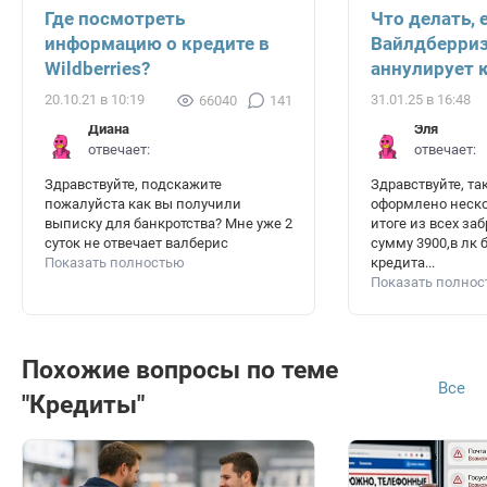
Где посмотреть
Что делать, 
информацию о кредите в
Вайлдберриз
Wildberries?
аннулирует 
20.10.21 в 10:19
31.01.25 в 16:48
66040
141
Диана
Эля
отвечает:
отвечает:
Здравствуйте, подскажите
Здравствуйте, та
пожалуйста как вы получили
оформлено неско
выписку для банкротства? Мне уже 2
итоге из всех за
суток не отвечает валберис
сумму 3900,в лк 
Показать полностью
кредита...
Показать полно
Похожие вопросы по теме
Все
"Кредиты"