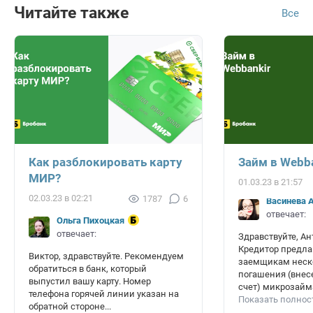
Читайте также
Все
Как разблокировать карту
Займ в Webb
МИР?
01.03.23 в 21:57
02.03.23 в 02:21
1787
6
Васинёва 
отвечает:
Ольга Пихоцкая
отвечает:
Здравствуйте, Ан
Кредитор предла
Виктор, здравствуйте. Рекомендуем
заемщикам неск
обратиться в банк, который
погашения (внес
выпустил вашу карту. Номер
счет) микрозайма.
телефона горячей линии указан на
Показать полно
обратной стороне...