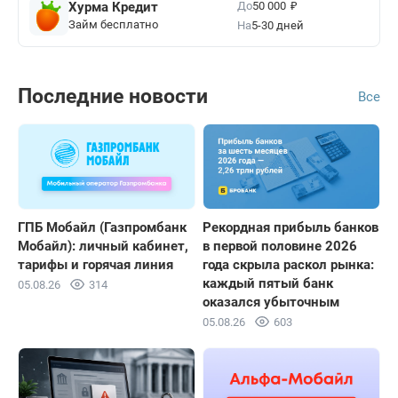
₽
До
Хурма Кредит
50 000
Займ бесплатно
На
5-30 дней
Последние новости
Все
ГПБ Мобайл (Газпромбанк
Рекордная прибыль банков
Мобайл): личный кабинет,
в первой половине 2026
тарифы и горячая линия
года скрыла раскол рынка:
каждый пятый банк
05.08.26
314
оказался убыточным
05.08.26
603