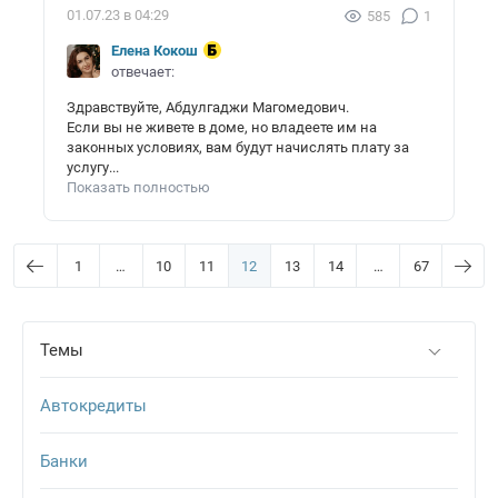
01.07.23 в 04:29
585
1
Елена Кокош
отвечает:
Здравствуйте, Абдулгаджи Магомедович.
Если вы не живете в доме, но владеете им на
законных условиях, вам будут начислять плату за
услугу...
Показать полностью
1
…
10
11
12
13
14
…
67
Темы
Автокредиты
Банки