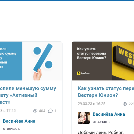
слили меньшую сумму
Как узнать статус пер
чету «Активный
Вестерн Юнион?
аст»
29.03.23 в 16:25
22
23 в 17:25
404
1
Васинёва Анна
Васинёва Анна
отвечает:
отвечает:
Добрый день, Роберт.