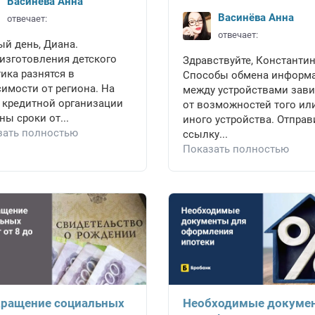
Васинёва Анна
Васинёва Анна
отвечает:
отвечает:
й день, Диана.
изготовления детского
Здравствуйте, Константин
ика разнятся в
Способы обмена информ
имости от региона. На
между устройствами зави
 кредитной организации
от возможностей того ил
ны сроки от...
иного устройства. Отправ
зать полностью
ссылку...
Показать полностью
ращение социальных
Необходимые докуме