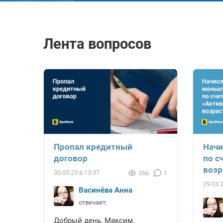
Лента вопросов
Пропал кредитный
Начи
договор
по с
возр
30.03.23 в 13:37
356
1
29.03.
Васинёва Анна
отвечает:
Добрый день, Максим.