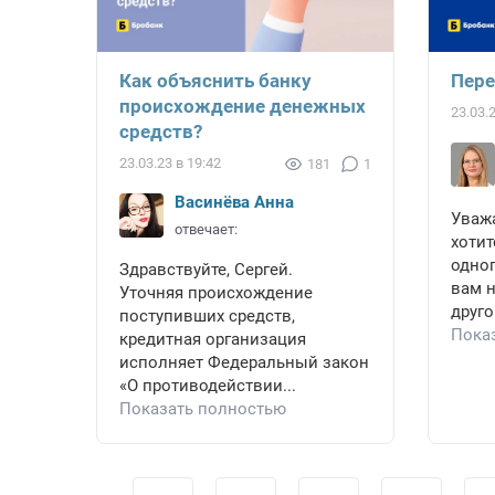
Как объяснить банку
Пере
происхождение денежных
23.03.
средств?
23.03.23 в 19:42
181
1
Васинёва Анна
Уваж
отвечает:
хотит
одног
Здравствуйте, Сергей.
вам 
Уточняя происхождение
друго
поступивших средств,
Пока
кредитная организация
исполняет Федеральный закон
«О противодействии...
Показать полностью