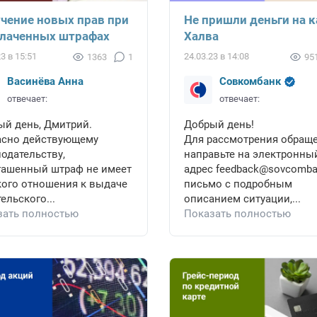
чение новых прав при
Не пришли деньги на к
лаченных штрафах
Халва
23 в 15:51
24.03.23 в 14:08
1363
1
95
Васинёва Анна
Совкомбанк
отвечает:
отвечает:
ый день, Дмитрий.
Добрый день!
асно действующему
Для рассмотрения обращ
одательству,
направьте на электронны
гашенный штраф не имеет
адрес feedback@sovcomba
кого отношения к выдаче
письмо с подробным
ельского...
описанием ситуации,...
зать полностью
Показать полностью