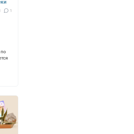
еки
1
1
 по
ется