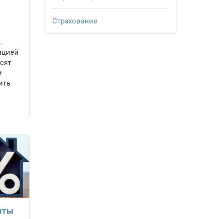
Страхование
.
ацией
сят
и
ить
нты