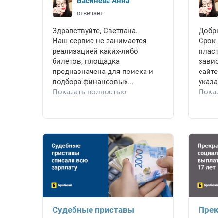
Васинёва Анна
отвечает:
Здравствуйте, Светлана.
Добры
Наш сервис не занимается
Срок 
реализацией каких-либо
пласт
билетов, площадка
завис
предназначена для поиска и
сайте
подбора финансовых...
указа
Показать полностью
Пока
Судебные приставы
Прек