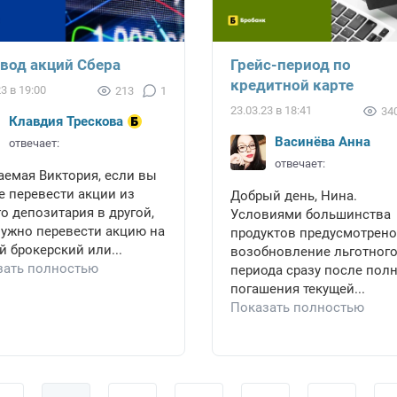
вод акций Сбера
Грейс-период по
кредитной карте
23 в 19:00
213
1
23.03.23 в 18:41
34
Клавдия Трескова
Васинёва Анна
отвечает:
отвечает:
аемая Виктория, если вы
е перевести акции из
Добрый день, Нина.
о депозитария в другой,
Условиями большинства
нужно перевести акцию на
продуктов предусмотрено
й брокерский или...
возобновление льготног
зать полностью
периода сразу после пол
погашения текущей...
Показать полностью