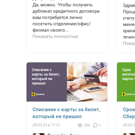
Да, можно. Чтобы получить
Здрав
дубликат кредитного договора
Проц
вам потребуется лично
счету
посетить отделение/офис/
мини
филиал своего...
храня
Показать полностью
течен
Пока
Списание с карты за билет,
Срок
который не пришел
Сбер
28.03.23 в 17:21
28.03.
259
1