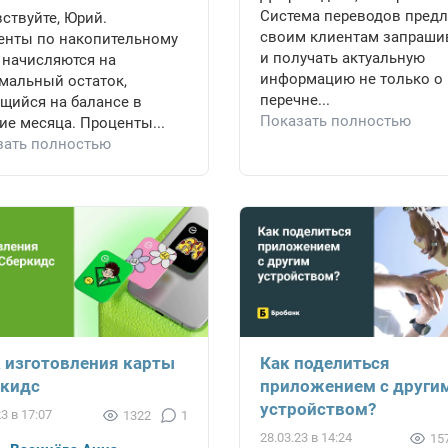
Система переводов предл
ствуйте, Юрий.
своим клиентам запраши
енты по накопительному
и получать актуальную
 начисляются на
информацию не только о
мальный остаток,
перечне...
щийся на балансе в
Показать полностью
ие месяца. Проценты...
зать полностью
 изготовления карты
Как поделиться
кидс
приложением с други
устройством?
23 в 17:07
1322
1
28.03.23 в 14:24
15