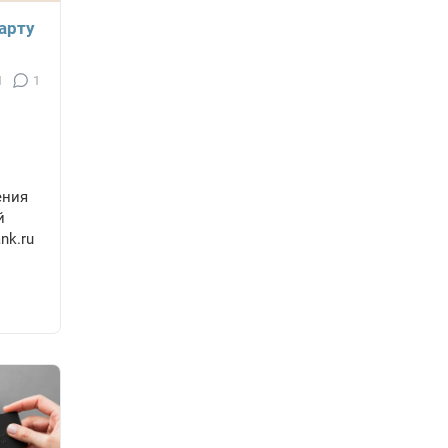
арту
1
1
ения
й
nk.ru