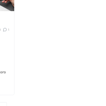
0
1
о
ного