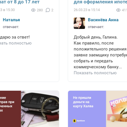
ат от 8 до 17 лет
для оформления ипот
23 в 15:30
26.03.23 в 15:14
280
2
41
Наталья
Васинёва Анна
отвечает:
отвечает:
дарю за ответ!
Добрый день, Галина.
зать полностью
Как правило, после
положительного решения
заявке заемщику потребу
собрать и передать
коммерческому банку...
Показать полностью