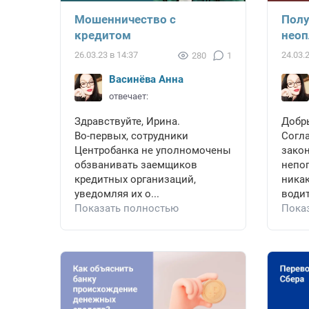
Мошенничество с
Полу
кредитом
неоп
26.03.23 в 14:37
24.03.
280
1
Васинёва Анна
отвечает:
Здравствуйте, Ирина.
Добр
Во-первых, сотрудники
Согл
Центробанка не уполномочены
закон
обзванивать заемщиков
непо
кредитных организаций,
ника
уведомляя их о...
водит
Показать полностью
Пока