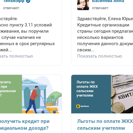
Тинькофф
Васинёва Анна
отвечает:
отвечает:
ствуйте.
Здравствуйте, Елена Юрье
сно пункту 3.11 условий
Кредитные организации
уживания, вы поручили
страны сегодня предлага
 случае наличия не
несколько вариантов
енных в срок регулярных
получения данного докум
жей...
своим...
зать полностью
Показать полностью
получить кредит при
Льготы по оплате ЖКХ
ициальном доходе?
сельским учителям