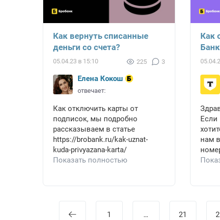
Как вернуть списанные
Как 
деньги со счета?
Банк
05.04.23 в 15:10
05.04.
225
3
Елена Кокош
отвечает:
Как отключить карты от
Здрав
подписок, мы подробно
Если 
рассказываем в статье
хотит
https://brobank.ru/kak-uznat-
нам в
kuda-privyazana-karta/
номер
Показать полностью
Пока
1
…
21
2