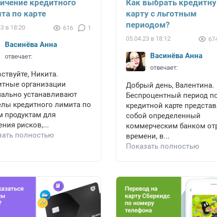
ичение кредитного
Как выбрать кредитн
та по карте
карту с льготным
периодом?
23 в 18:20
616
1
05.04.23 в 18:12
67
Васинёва Анна
Васинёва Анна
отвечает:
отвечает:
ствуйте, Никита.
итные организации
Добрый день, Валентина.
чально устанавливают
Беспроцентный период п
елы кредитного лимита по
кредитной карте представ
м продуктам для
собой определенный
ния рисков,...
коммерческим банком от
зать полностью
времени, в...
Показать полностью