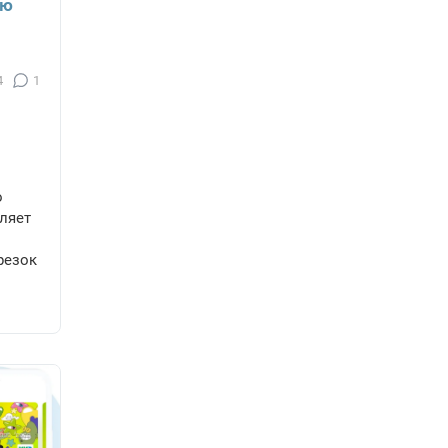
ую
4
1
о
ляет
резок