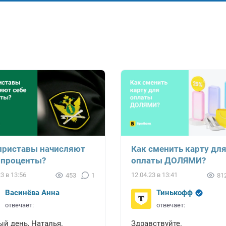
приставы начисляют
Как сменить карту дл
 проценты?
оплаты ДОЛЯМИ?
23 в 13:56
12.04.23 в 13:41
453
1
81
Васинёва Анна
Тинькофф
отвечает:
отвечает:
й день, Наталья.
Здравствуйте.