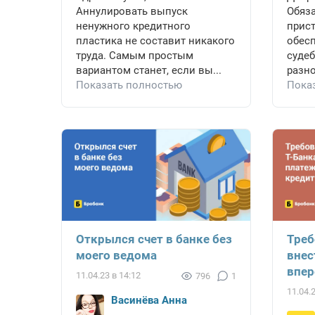
Аннулировать выпуск
Обяз
ненужного кредитного
прист
пластика не составит никакого
обес
труда. Самым простым
судеб
вариантом станет, если вы...
разно
Показать полностью
Пока
Открылся счет в банке без
Треб
моего ведома
внес
впер
11.04.23 в 14:12
796
1
11.04.
Васинёва Анна