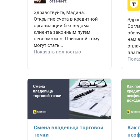
отвечает:
Здравствуйте, Мадина.
Открытие счета в кредитной
Здрав
организации без ведома
Согла
клиента законным путем
обсл
невозможно. Причиной тому
нам в
могут стать...
оплач
Показать полностью
плате
Пока
Смена владельца торговой
Как 
точки
неоф