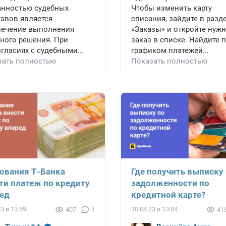
анностью судебных
Чтобы изменить карту
авов является
списания, зайдите в разд
печение выполнения
«Заказы» и откройте нуж
ного решения. При
заказ в списке. Найдите 
гласиях с судебными...
графиком платежей...
зать полностью
Показать полностью
ования Т-Банка
Где получить выписку
ти платеж по кредиту
задолженности по
ед
кредитной карте?
23 в 13:59
10.04.23 в 13:04
407
1
41