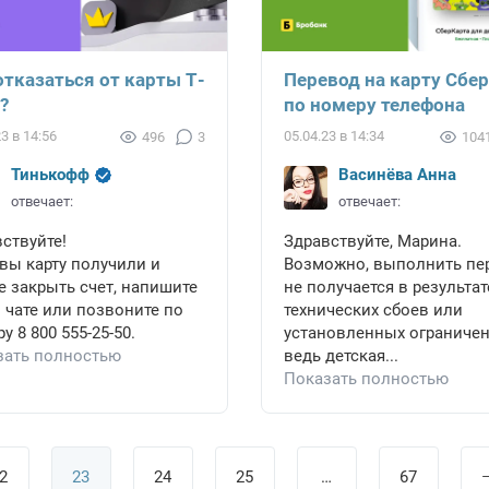
отказаться от карты Т-
Перевод на карту Сбе
?
по номеру телефона
23 в 14:56
05.04.23 в 14:34
496
3
104
Тинькофф
Васинёва Анна
отвечает:
отвечает:
ствуйте!
Здравствуйте, Марина.
вы карту получили и
Возможно, выполнить пе
е закрыть счет, напишите
не получается в результат
 чате или позвоните по
технических сбоев или
у 8 800 555-25-50.
установленных ограничен
зать полностью
ведь детская...
Показать полностью
2
23
24
25
…
67