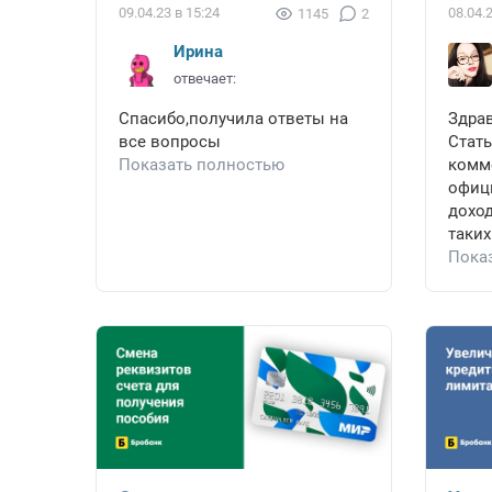
09.04.23 в 15:24
08.04.
1145
2
Ирина
отвечает:
Спасибо,получила ответы на
Здрав
все вопросы
Стат
Показать полностью
комме
офиц
дохо
таких
Пока