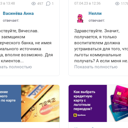
23 в 13:48
07.04.23 в 12:36
497
1
117
Васинёва Анна
Нелли
отвечает:
отвечает:
ствуйте, Вячеслав.
Здравствуйте. Значит,
ь заемщиком
получается, я только
рческого банка, не имея
воспитателем должна
иального источника
устраиваться для того, ч
да, вполне возможно. Для
льготы коммунальные
 клиентов...
получать? А если меня не.
зать полностью
Показать полностью