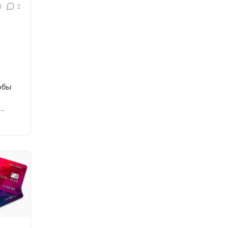
8
2
тобы
..