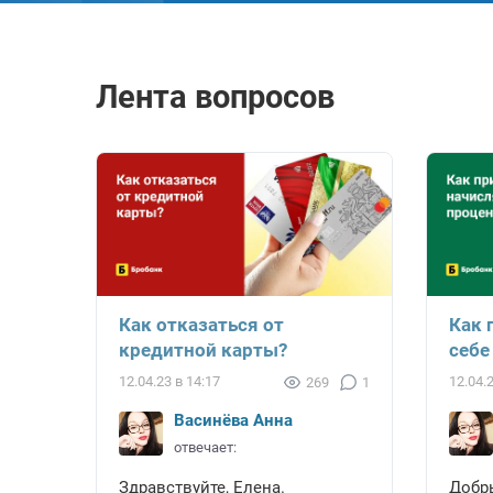
Лента вопросов
Как отказаться от
Как 
кредитной карты?
себе
12.04.23 в 14:17
12.04.
269
1
Васинёва Анна
отвечает:
Здравствуйте, Елена.
Добры