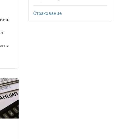
Страхование
вна.
ют
ента