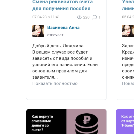
Смена реквизитов счета
Увел
для получения пособия
лими
07.04.23 в 11:41
05.04.
220
1
Васинёва Анна
отвечает:
Добрый день, Людмила.
Здрав
В вашем случае все будет
Кред
зависеть от вида пособия и
изна
условий его начисления. Если
пред
основным правилом для
свои
заявителя...
сниже
Показать полностью
Пока