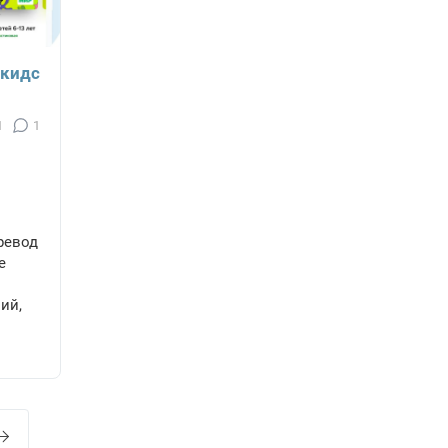
ркидс
1
1
ревод
е
ий,