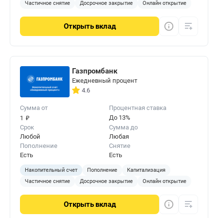
Частичное снятие
Досрочное закрытие
Онлайн открытие
Открыть
вклад
Газпромбанк
Ежедневный процент
4.6
Сумма от
Процентная ставка
₽
До 13%
1
Срок
Сумма до
Любой
Любая
Пополнение
Снятие
Есть
Есть
Накопительный счет
Пополнение
Капитализация
Частичное снятие
Досрочное закрытие
Онлайн открытие
Открыть
вклад