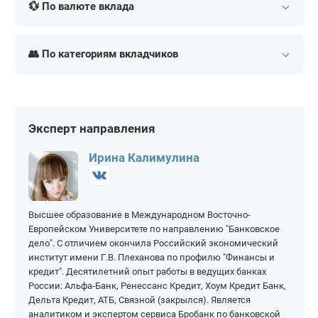
💱 По валюте вклада
Долгосрочные
На 5 месяцев
На 1 месяц
На 6 месяцев
Валютные
В долларах
На 3 месяца
👥 По категориям вкладчиков
В рублях
В евро
На 2 года
На 5 лет
В юанях
В белорусских рублях
Для пенсионеров
На ребенка
На 3 года
До востребования
Для юридических лиц
На 4 года
Срочные
Эксперт направления
Ирина Калимулина
Высшее образование в Международном Восточно-
Европейском Университете по направлению "Банковское
дело". С отличием окончила Российский экономический
институт имени Г.В. Плеханова по профилю "Финансы и
кредит". Десятилетний опыт работы в ведущих банках
России: Альфа-Банк, Ренессанс Кредит, Хоум Кредит Банк,
Дельта Кредит, АТБ, Связной (закрылся). Является
аналитиком и экспертом сервиса Бробанк по банковской