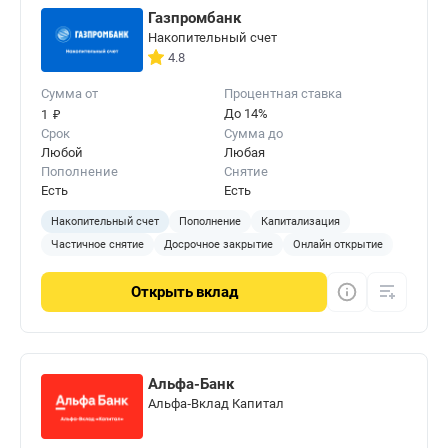
Газпромбанк
Накопительный счет
4.8
Сумма от
Процентная ставка
₽
До 14%
1
Срок
Сумма до
Любой
Любая
Пополнение
Снятие
Есть
Есть
Накопительный счет
Пополнение
Капитализация
Частичное снятие
Досрочное закрытие
Онлайн открытие
Открыть
вклад
Альфа-Банк
Альфа‑Вклад Капитал