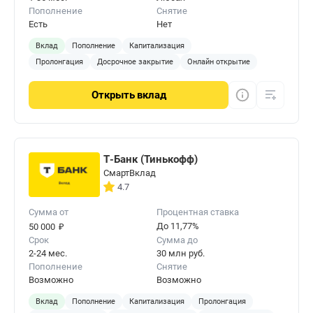
раньше срока вы потеряете доход.
Пополнение
Снятие
Есть
Нет
Вклад
Пополнение
Капитализация
Пролонгация
Досрочное закрытие
Онлайн открытие
Открыть
вклад
Т-Банк (Тинькофф)
СмартВклад
4.7
Сумма от
Процентная ставка
₽
До 11,77%
50 000
Срок
Сумма до
2-24 мес.
30 млн руб.
Пополнение
Снятие
Возможно
Возможно
Вклад
Пополнение
Капитализация
Пролонгация