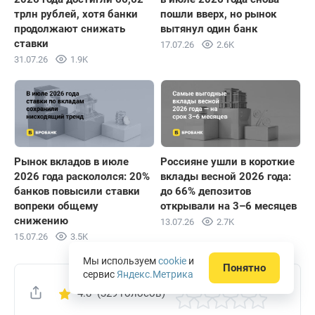
трлн рублей, хотя банки
пошли вверх, но рынок
продолжают снижать
вытянул один банк
ставки
17.07.26
2.6K
31.07.26
1.9K
Рынок вкладов в июле
Россияне ушли в короткие
2026 года раскололся: 20%
вклады весной 2026 года:
банков повысили ставки
до 66% депозитов
вопреки общему
открывали на 3–6 месяцев
снижению
13.07.26
2.7K
15.07.26
3.5K
Мы используем
cookie
и
Понятно
сервис
Яндекс.Метрика
Ваша оценка странице:
4.8
(329 голосов)
Поделиться