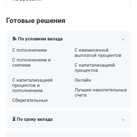
Готовые решения
📝 По условиям вклада
С пополнением
С ежемесячной
выплатой процентов
С пополнением и
снятием
С капитализацией
процентов
С капитализацией
Онлайн
процентов и
Лучшие накопительные
пополнением
счета
Сберегательные
⏳ По сроку вклада
Краткосрочные
На 4 месяца