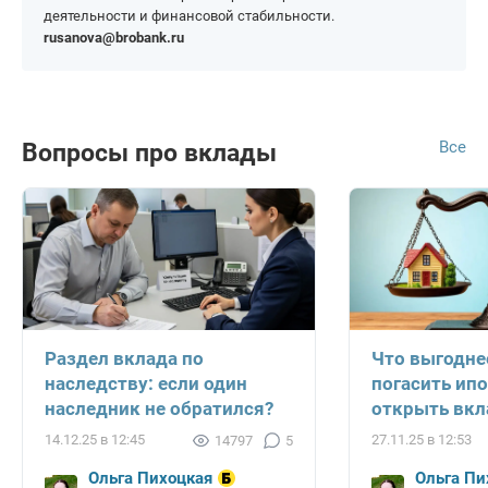
деятельности и финансовой стабильности.
rusanova@brobank.ru
Все
Вопросы про вклады
Раздел вклада по
Что выгодне
наследству: если один
погасить ипо
наследник не обратился?
открыть вкл
14.12.25 в 12:45
27.11.25 в 12:53
14797
5
Ольга Пихоцкая
Ольга Пи