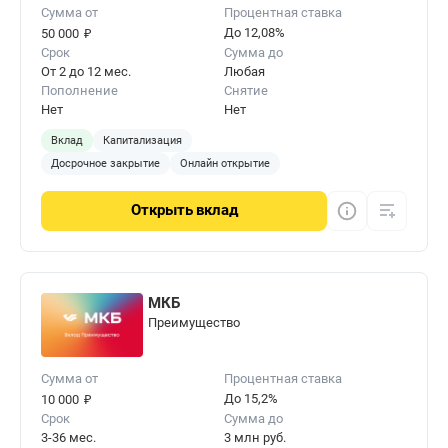
Сумма от
Процентная ставка
₽
До 12,08%
50 000
Срок
Сумма до
От 2 до 12 мес.
Любая
Пополнение
Снятие
Нет
Нет
Вклад
Капитализация
Досрочное закрытие
Онлайн открытие
Открыть
вклад
МКБ
Преимущество
Сумма от
Процентная ставка
₽
До 15,2%
10 000
Срок
Сумма до
3-36 мес.
3 млн руб.