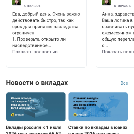
отвечает:
отвечает:
Ева, добрый день. Очень важно
Анна, здравств
действовать быстро, так как
Ваша логика в
срок для принятия наследства
сравнивать ну
ограничен.
ежемесячном п
1. Проверьте, открыто ли
общую перепла
наследственное...
с...
Показать полностью
Показать пол
Новости о вкладах
Все
Вклады россиян к 1 июля
Ставки по вкладам в юанях
2026 года достигли 66,62
в июле 2026 года снова