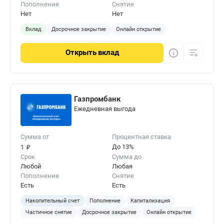
Пополнение
Снятие
Нет
Нет
Вклад
Досрочное закрытие
Онлайн открытие
Открыть
вклад
Газпромбанк
Ежедневная выгода
Сумма от
Процентная ставка
₽
До 13%
1
Срок
Сумма до
Любой
Любая
Пополнение
Снятие
Есть
Есть
Накопительный счет
Пополнение
Капитализация
Частичное снятие
Досрочное закрытие
Онлайн открытие