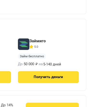
Займиго
5.0
Займ бесплатно
₽
До
50 000
на
5-140 дней
Получить
деньги
До 14%