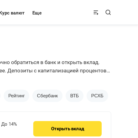
Курс валют
Еще
но обратиться в банк и открыть вклад.
 нее. Депозиты с капитализацией процентов
этого делать.
Рейтинг
Сбербанк
ВТБ
РСХБ
Альфа-Ба
До 14%
Открыть
вклад