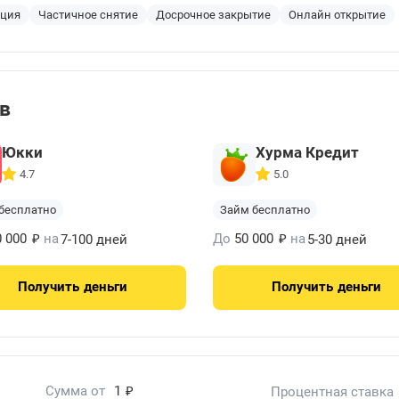
ация
Частичное снятие
Досрочное закрытие
Онлайн открытие
ов
Юкки
Хурма Кредит
4.7
5.0
бесплатно
Займ бесплатно
₽
₽
0 000
на
До
50 000
на
7-100 дней
5-30 дней
Получить
деньги
Получить
деньги
₽
Сумма от
1
Процентная ставка