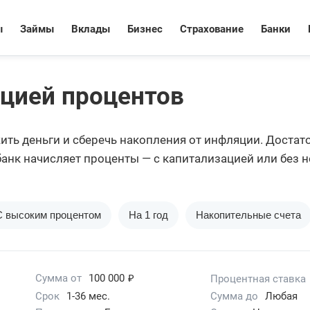
ы
Займы
Вклады
Бизнес
Страхование
Банки
цией процентов
ь деньги и сберечь накопления от инфляции. Достаточ
у банк начисляет проценты — с капитализацией или без
чика. При этом клиенту самому ничего не нужно для 
С высоким процентом
На 1 год
Накопительные счета
₽
Сумма от
100 000
Процентная ставка
Срок
1-36 мес.
Сумма до
Любая