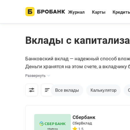
Журнал
Карты
Кредит
Вклады с капитализа
Банковский вклад — надежный способ вложит
Деньги хранятся на этом счете, а вкладчик
позволяют повысить итоговую прибыль вклад
Развернуть
Все вклады
Калькулятор
Сбербанк
СберВклад
1.5