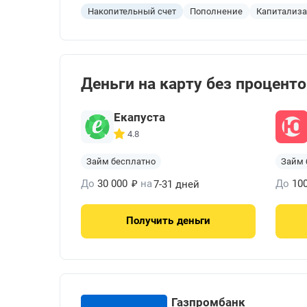
Накопительный счет
Пополнение
Капитализ
Деньги на карту без процент
Екапуста
4.8
Займ бесплатно
Займ 
₽
До
30 000
на
До
10
7-31 дней
Получить
деньги
Газпромбанк