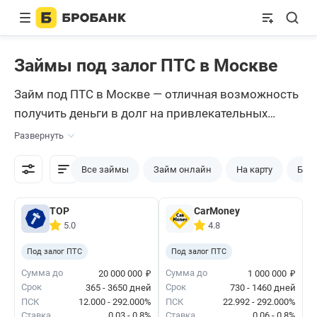
Займы под залог ПТС в Москве
Займ под ПТС в Москве — отличная возможность
получить деньги в долг на привлекательных
условиях. Если у вас есть в собственности
Развернуть
автомобиль, можете хоть сейчас обратиться к
МФО и получить необходимую сумму. За счет
Все займы
Займ онлайн
На карту
Без 
наличия залога вероятность одобрения
микрозайма
значительно повышается.
ТОР
CarMoney
5.0
4.8
Под залог ПТС
Под залог ПТС
₽
₽
Сумма до
Сумма до
20 000 000
1 000 000
Срок
Срок
365 - 3650 дней
730 - 1460 дней
ПСК
12.000 - 292.000%
ПСК
22.992 - 292.000%
Ставка
0.03 - 0.8%
Ставка
0.06 - 0.8%