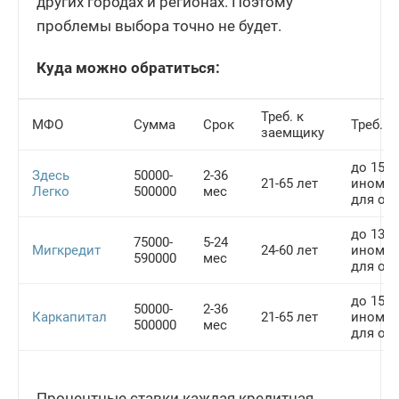
других городах и регионах. Поэтому
проблемы выбора точно не будет.
Куда можно обратиться:
Треб. к
МФО
Сумма
Срок
Треб. к
заемщику
до 15 л
Здесь
50000-
2-36
21-65 лет
ином., 
Легко
500000
мес
для оте
до 13 л
75000-
5-24
Мигкредит
24-60 лет
ином., 
590000
мес
для оте
до 15 л
50000-
2-36
Каркапитал
21-65 лет
ином., 
500000
мес
для оте
Процентные ставки каждая кредитная