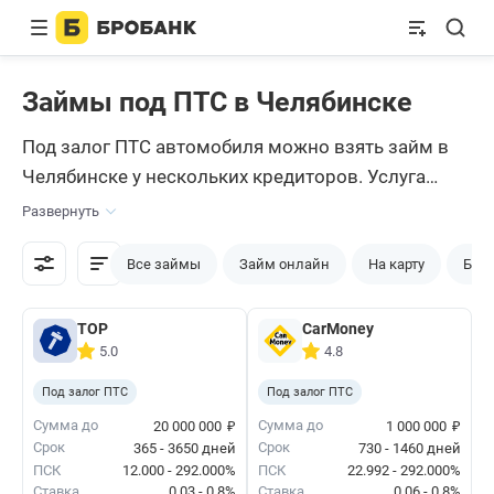
Займы под ПТС в Челябинске
Под залог ПТС автомобиля можно взять займ в
Челябинске у нескольких кредиторов. Услуга
пользуется особой популярностью у заемщиков, у
Развернуть
которых возникали нарушения в кредитной
истории или тех, кто не может подтвердить
Все займы
Займ онлайн
На карту
Без 
платежеспособность. Кредитор получает
гарантию в виде залога паспорта ТС, а заемщик –
ТОР
CarMoney
5.0
4.8
деньги. Если долг не будет выплачен или
возникнут просрочки, автомобиль изымут и
Под залог ПТС
Под залог ПТС
продадут с торгов.
₽
₽
Сумма до
Сумма до
20 000 000
1 000 000
Срок
Срок
365 - 3650 дней
730 - 1460 дней
ПСК
12.000 - 292.000%
ПСК
22.992 - 292.000%
Ставка
0.03 - 0.8%
Ставка
0.06 - 0.8%