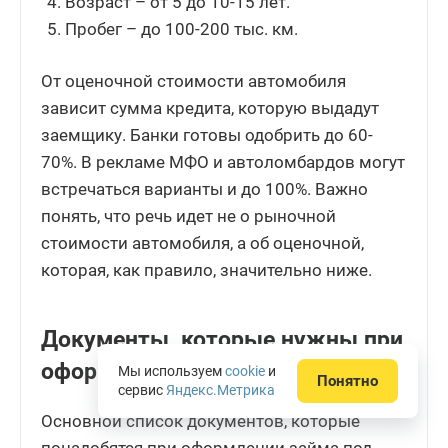
Возраст – от 5 до 10-15 лет.
Пробег – до 100-200 тыс. км.
От оценочной стоимости автомобиля
зависит сумма кредита, которую выдадут
заемщику. Банки готовы одобрить до 60-
70%. В рекламе МФО и автоломбардов могут
встречаться варианты и до 100%. Важно
понять, что речь идет не о рыночной
стоимости автомобиля, а об оценочной,
которая, как правило, значительно ниже.
Документы, которые нужны при
оформлении займа
Мы используем
cookie
и
Понятно
сервис
Яндекс.Метрика
Основной список документов, которые