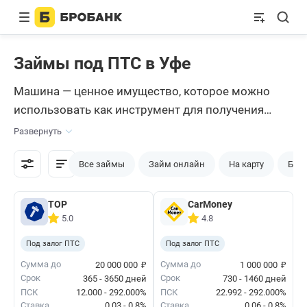
Займы под ПТС в Уфе
Машина — ценное имущество, которое можно
использовать как инструмент для получения
выгодной ссуды. Вы можете обратиться в МФО
Развернуть
Уфы и взять
займ под ПТС
. Важное преимущество
этой программы — вы не лишаетесь права
Все займы
Займ онлайн
На карту
Без 
пользоваться авто, оно останется в вашем
полном распоряжении. Получить в итоге можно
ТОР
CarMoney
5.0
4.8
до 1000000 рублей.
Под залог ПТС
Под залог ПТС
₽
₽
Сумма до
Сумма до
20 000 000
1 000 000
Срок
Срок
365 - 3650 дней
730 - 1460 дней
ПСК
12.000 - 292.000%
ПСК
22.992 - 292.000%
Ставка
0.03 - 0.8%
Ставка
0.06 - 0.8%