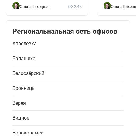
Ольга Пихоцкая
2.4K
Ольга Пихоц
Региональнальная сеть офисов
Апрелевка
Балашиха
Белоозёрский
Бронницы
Верея
Видное
Волоколамск