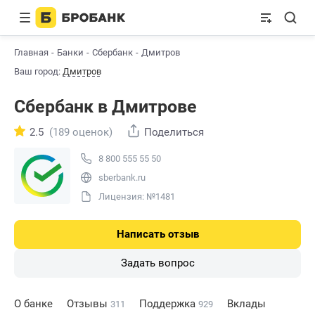
Главная
Банки
Сбербанк
Дмитров
Ваш город:
Дмитров
Сбербанк в Дмитрове
2.5
(189 оценок)
Поделиться
8 800 555 55 50
sberbank.ru
Лицензия: №1481
Написать отзыв
Задать вопрос
О банке
Отзывы
Поддержка
Вклады
311
929