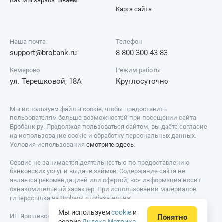
Как мы зарабатываем
Карта сайта
Наша почта
Телефон
support@brobank.ru
8 800 300 43 83
Кемерово
Режим работы
ул. Терешковой, 18А
Круглосуточно
Мы используем файлы cookie, чтобы предоставить
пользователям больше возможностей при посещении сайта
Бробанк.ру. Продолжая пользоваться сайтом, вы даёте согласие
на использование cookie и обработку персональных данных.
Условия использования
смотрите здесь
.
Сервис не занимается деятельностью по предоставлению
банковских услуг и выдаче займов. Содержание сайта не
является рекомендацией или офертой, вся информация носит
ознакомительный характер. При использовании материалов
гиперссылка на Brobank.ru обязательна.
Мы используем
cookie
и
ИП Ярошевский Д.И. ИНН: 423082922740. ОГРНИП:
Понятно
сервис
Яндекс.Метрика