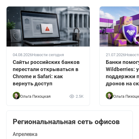
04.08.2026
Новости сегодня
21.07.2026
Новост
Сайты российских банков
Банки помог
перестали открываться в
Wildberries:
Chrome и Safari: как
поддержки п
вернуть доступ
дронов на с
Ольга Пихоцкая
2.5K
Ольга Пихоц
Региональнальная сеть офисов
Апрелевка