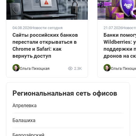
04.08.2026
Новости сегодня
21.07.2026
Новост
Сайты российских банков
Банки помог
перестали открываться в
Wildberries:
Chrome и Safari: как
поддержки п
вернуть доступ
дронов на с
Ольга Пихоцкая
2.3K
Ольга Пихоц
Региональнальная сеть офисов
Апрелевка
Балашиха
Белоозёрский