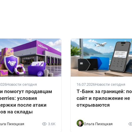
2026
Новости сегодня
16.07.2026
Новости сегодня
и помогут продавцам
Т-Банк за границей: п
berries: условия
сайт и приложение не
ержки после атаки
открываются
ов на склады
ьга Пихоцкая
3.6K
Ольга Пихоцкая