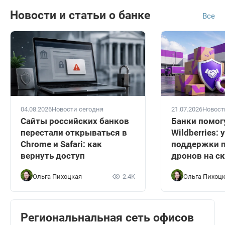
Новости и статьи о банке
Все
04.08.2026
Новости сегодня
21.07.2026
Новост
Сайты российских банков
Банки помог
перестали открываться в
Wildberries:
Chrome и Safari: как
поддержки п
вернуть доступ
дронов на с
Ольга Пихоцкая
2.4K
Ольга Пихоц
Региональнальная сеть офисов