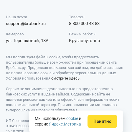
Наша почта
Телефон
support@brobank.ru
8 800 300 43 83
Кемерово
Режим работы
ул. Терешковой, 18А
Круглосуточно
Мы используем файлы cookie, чтобы предоставить
пользователям больше возможностей при посещении сайта
Бробанк.ру. Продолжая пользоваться сайтом, вы даёте согласие
на использование cookie и обработку персональных данных.
Условия использования
смотрите здесь
.
Сервис не занимается деятельностью по предоставлению
банковских услуг и выдаче займов. Содержание сайта не
является рекомендацией или офертой, вся информация носит
ознакомительный характер. При использовании материалов
гиперссылка на Brobank.ru обязательна.
Мы используем
cookie
и
ИП Ярошевский Д.И. ИНН: 423082922740. ОГРНИП:
Понятно
сервис
Яндекс.Метрика
318420500081301. Свидетельство на товарный знак № 779639 от
15.10.2020.