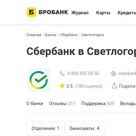
Журнал
Карты
Кредит
Главная
Банки
Сбербанк
Светлогорск
Сбербанк в Светлого
8 800 555 55 50
sberbank
2.5
(189 оценок)
Подели
О банке
Отзывы
311
Поддержка
929
Вклад
Отделения:
1
Банкоматы:
4