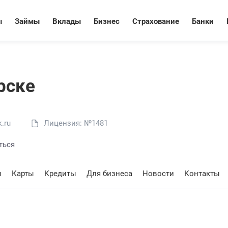
ы
Займы
Вклады
Бизнес
Страхование
Банки
рске
.ru
Лицензия: №1481
ться
ы
Карты
Кредиты
Для бизнеса
Новости
Контакты