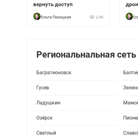
вернуть доступ
дрон
Ольга Пихоцкая
2.4K
Ол
Региональнальная сеть
Багратионовск
Балти
Гусев
Зелен
Ладушкин
Мамо
Озёрск
Пионе
Светлый
Славс