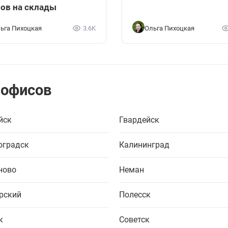
ов на склады
ьга Пихоцкая
3.6K
Ольга Пихоцкая
 офисов
йск
Гвардейск
оградск
Калининград
ново
Неман
рский
Полесск
к
Советск