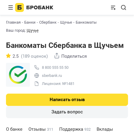
Главная
Банки
Сбербанк
Щучье
Банкоматы
Ваш город:
Щучье
Банкоматы Сбербанкa в Щучьем
2.5
(189 оценок)
Поделиться
8 800 555 55 50
sberbank.ru
Лицензия: №1481
Написать отзыв
Задать вопрос
О банке
Отзывы
Поддержка
Вклады
311
932