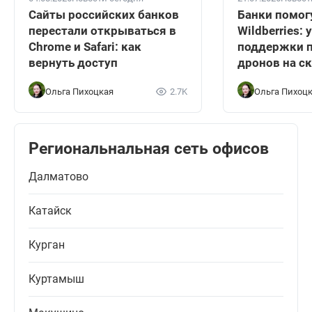
Сайты российских банков
Банки помог
перестали открываться в
Wildberries:
Chrome и Safari: как
поддержки п
вернуть доступ
дронов на с
Ольга Пихоцкая
2.7K
Ольга Пихоц
Региональнальная сеть офисов
Далматово
Катайск
Курган
Куртамыш