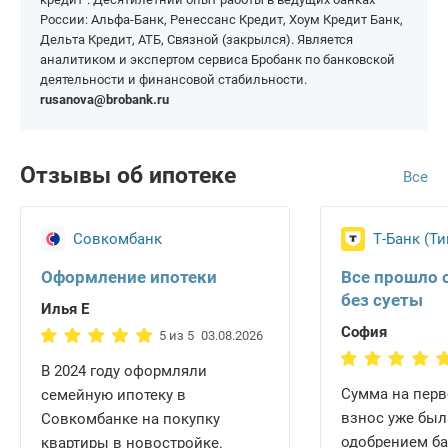
России: Альфа-Банк, Ренессанс Кредит, Хоум Кредит Банк,
Дельта Кредит, АТБ, Связной (закрылся). Является
аналитиком и экспертом сервиса Бробанк по банковской
деятельности и финансовой стабильности.
rusanova@brobank.ru
Отзывы об ипотеке
Все
Совкомбанк
Т-Банк (Т
Оформление ипотеки
Все прошло 
без суеты
Илья Е
София
5 из 5
03.08.2026
В 2024 году оформляли
Сумма на пер
семейную ипотеку в
взнос уже был
Совкомбанке на покупку
одобрением ба
квартиры в новостройке.