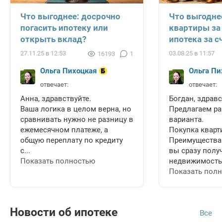
Что выгоднее: досрочно
Что выгодне
погасить ипотеку или
квартиры за
открыть вклад?
ипотека за с
27.11.25 в 12:53
03.08.25 в 11:57
16193
1
Ольга Пихоцкая
Ольга Пи
отвечает:
отвечает:
Анна, здравствуйте.
Богдан, здравс
Ваша логика в целом верна, но
Предлагаем ра
сравнивать нужно не разницу в
варианта.
ежемесячном платеже, а
Покупка кварт
общую переплату по кредиту
Преимущества
с...
вы сразу полу
Показать полностью
недвижимость 
Показать пол
Новости об ипотеке
Все