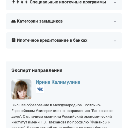
👨‍👩‍👧‍👦 Специальные ипотечные программы
Без официального
Без подтверждения
трудоустройства
дохода
Военная
Под материнский
капитал
👥 Категории заемщиков
Под залог
Онлайн
Социальная
недвижимости
Под 1%
Для семей с детьми
Для пенсионеров
Для самозанятых
Под 2%
Для многодетных
🏦 Ипотечное кредитование в банках
Для ИП
Для госслужащих
Под 3%
Заявка во все банки
Для семей с ребенком-
Ипотека иностранным
Сбербанк
ВТБ
инвалидом
гражданам в России
Под 6%
Рефинансирование
Альфа-Банк
РСХБ
семейной ипотеки
Самая выгодная
Т-Банк (Тинькофф)
Совкомбанк
Эксперт направления
Рефинансирование
военной ипотеки
Газпромбанк
ДОМ РФ
Ирина Калимулина
Высшее образование в Международном Восточно-
Европейском Университете по направлению "Банковское
дело". С отличием окончила Российский экономический
институт имени Г.В. Плеханова по профилю "Финансы и
кредит". Десятилетний опыт работы в ведущих банках