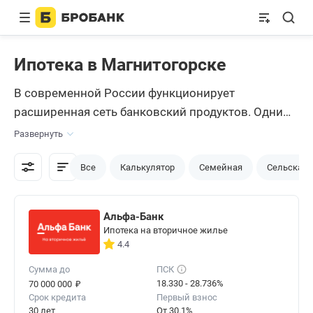
Ипотека в Магнитогорске
В современной России функционирует
расширенная сеть банковский продуктов. Одним
из самых популярных является ипотечное
Развернуть
кредитование, которое отличается большими
суммами, которые банк может выделить на
Все
Калькулятор
Семейная
Сельская
жилье, и самым большим сроком кредитования,
чтобы ежемесячный платеж для заемщиков был
Альфа-Банк
комфортным. Проверить все предложения
Ипотека на вторичное жилье
можно с помощью сервиса аналитики
4.4
банковских продуктов Brobank.ru.
Сумма до
ПСК
₽
18.330 - 28.736%
70 000 000
Срок кредита
Первый взнос
30 лет
От 30.1%