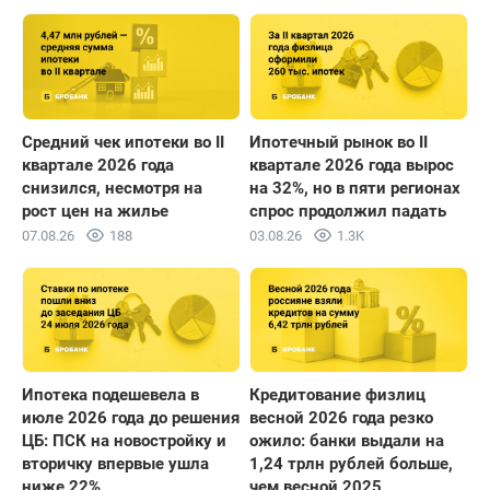
Средний чек ипотеки во II
Ипотечный рынок во II
квартале 2026 года
квартале 2026 года вырос
снизился, несмотря на
на 32%, но в пяти регионах
рост цен на жилье
спрос продолжил падать
07.08.26
188
03.08.26
1.3K
Ипотека подешевела в
Кредитование физлиц
июле 2026 года до решения
весной 2026 года резко
ЦБ: ПСК на новостройку и
ожило: банки выдали на
вторичку впервые ушла
1,24 трлн рублей больше,
ниже 22%
чем весной 2025