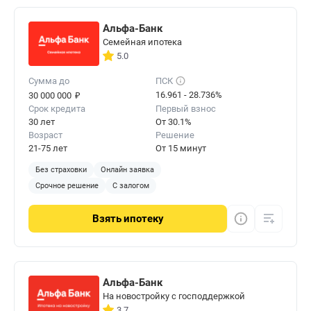
Альфа-Банк
Семейная ипотека
5.0
Сумма до
ПСК
₽
16.961 - 28.736%
30 000 000
Срок кредита
Первый взнос
30 лет
От 30.1%
Возраст
Решение
21-75 лет
От 15 минут
Без страховки
Онлайн заявка
Срочное решение
С залогом
Взять
ипотеку
Альфа-Банк
На новостройку с господдержкой
3.7