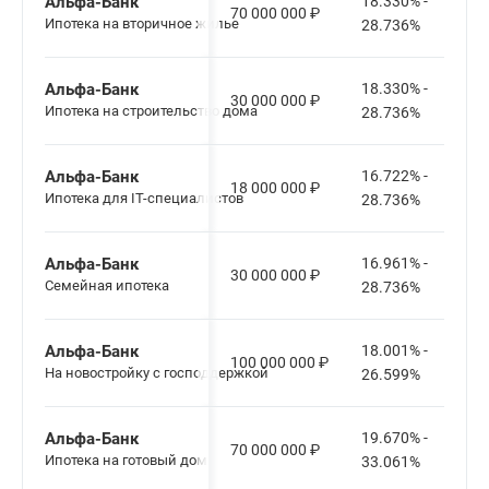
Альфа-Банк
18.330% -
70 000 000
₽
Ипотека на вторичное жилье
28.736%
Альфа-Банк
18.330% -
30 000 000
₽
Ипотека на строительство дома
28.736%
Альфа-Банк
16.722% -
18 000 000
₽
Ипотека для IT-специалистов
28.736%
Альфа-Банк
16.961% -
30 000 000
₽
Семейная ипотека
28.736%
Альфа-Банк
18.001% -
100 000 000
₽
На новостройку с господдержкой
26.599%
Альфа-Банк
19.670% -
70 000 000
₽
Ипотека на готовый дом
33.061%