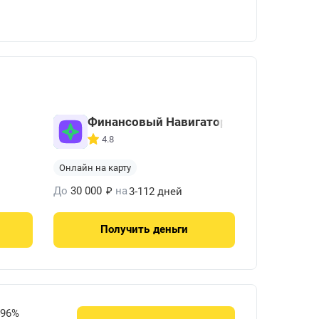
Финансовый Навигатор
4.8
Онлайн на карту
₽
До
30 000
на
3-112 дней
Получить
деньги
496%