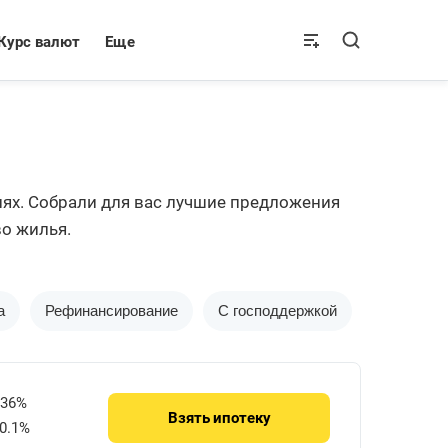
Курс валют
Еще
ях. Собрали для вас лучшие предложения
во жилья.
а
Рефинансирование
С господдержкой
Дальнево
736%
Взять
ипотеку
0.1%