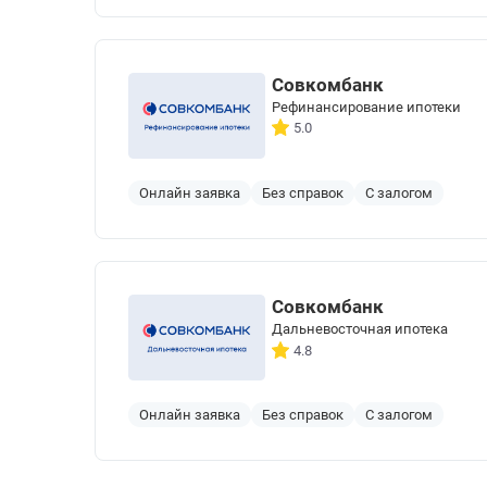
Совкомбанк
Рефинансирование ипотеки
5.0
Онлайн заявка
Без справок
С залогом
Совкомбанк
Дальневосточная ипотека
4.8
Онлайн заявка
Без справок
С залогом