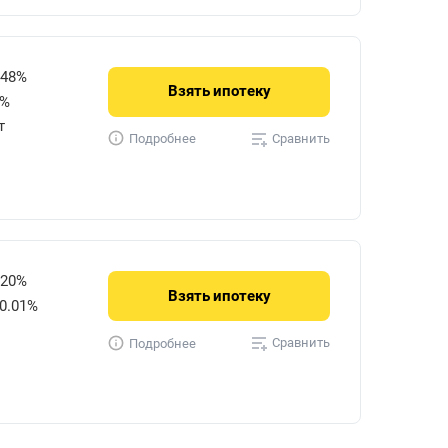
848%
Взять
ипотеку
0%
т
Сравнить
Подробнее
720%
Взять
ипотеку
0.01%
Сравнить
Подробнее