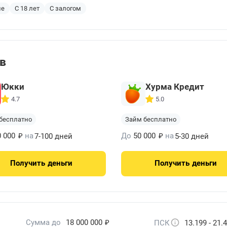
ие
С 18 лет
С залогом
ов
Юкки
Хурма Кредит
4.7
5.0
бесплатно
Займ бесплатно
₽
₽
0 000
на
До
50 000
на
7-100 дней
5-30 дней
Получить
деньги
Получить
деньги
₽
Сумма до
18 000 000
ПСК
13.199 - 21.