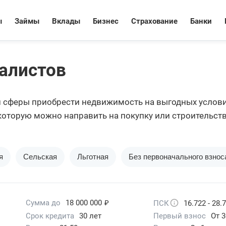
ы
Займы
Вклады
Бизнес
Страхование
Банки
иалистов
й сферы приобрести недвижимость на выгодных услови
 которую можно направить на покупку или строительст
я
Сельская
Льготная
Без первоначального взнос
₽
Сумма до
18 000 000
ПСК
16.722 - 28.
Срок кредита
30 лет
Первый взнос
От 3