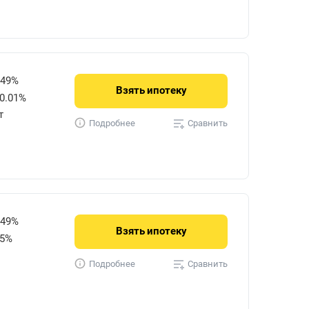
849%
Взять
ипотеку
0.01%
т
Сравнить
Подробнее
849%
Взять
ипотеку
15%
Сравнить
Подробнее