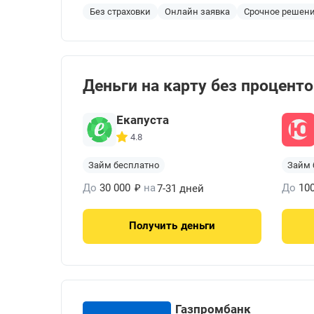
Без страховки
Онлайн заявка
Срочное решен
Деньги на карту без процент
Екапуста
4.8
Займ бесплатно
Займ 
₽
До
30 000
на
До
10
7-31 дней
Получить
деньги
Газпромбанк