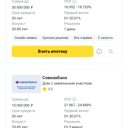
Сумма до
ПСК
₽
16.952 - 18.720%
30 000 000
Срок кредита
Первый взнос
30 лет
От 20.01%
Возраст
Решение
20-85 лет
1 день
Онлайн заявка
Срочное решение
Без справок
С залогом
Взять
ипотеку
Совкомбанк
Дом с земельным участком
5.0
Сумма до
ПСК
₽
21.967 - 24.849%
10 000 000
Срок кредита
Первый взнос
30 лет
От 30.01%
Возраст
Решение
20-85 лет
От 5 минут