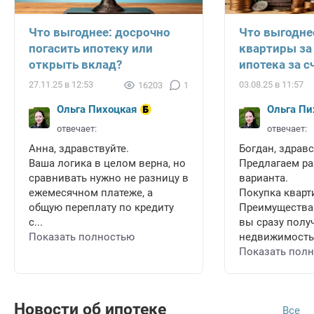
Что выгоднее: досрочно
Что выгодне
погасить ипотеку или
квартиры за
открыть вклад?
ипотека за с
27.11.25 в 12:53
03.08.25 в 11:57
16203
1
Ольга Пихоцкая
Ольга Пи
отвечает:
отвечает:
Анна, здравствуйте.
Богдан, здравс
Ваша логика в целом верна, но
Предлагаем ра
сравнивать нужно не разницу в
варианта.
ежемесячном платеже, а
Покупка кварт
общую переплату по кредиту
Преимущества
с...
вы сразу полу
Показать полностью
недвижимость 
Показать пол
Новости об ипотеке
Все