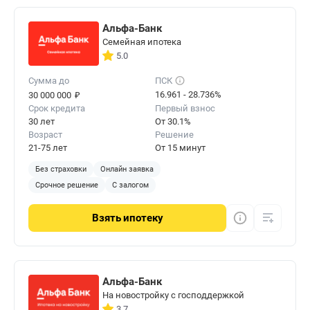
Альфа-Банк
Семейная ипотека
5.0
Сумма до
ПСК
₽
16.961 - 28.736%
30 000 000
Срок кредита
Первый взнос
30 лет
От 30.1%
Возраст
Решение
21-75 лет
От 15 минут
Без страховки
Онлайн заявка
Срочное решение
С залогом
Взять
ипотеку
Альфа-Банк
На новостройку с господдержкой
3.7