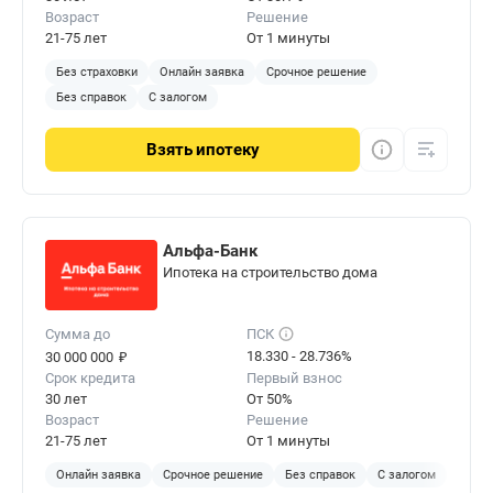
использовать сайт Бробанк.ру, который собрал
Возраст
Решение
всю аналитику по ипотечному кредитованию.
21-75 лет
От 1 минуты
Без страховки
Онлайн заявка
Срочное решение
Без справок
С залогом
Взять
ипотеку
Альфа-Банк
Ипотека на строительство дома
Сумма до
ПСК
₽
18.330 - 28.736%
30 000 000
Срок кредита
Первый взнос
30 лет
От 50%
Возраст
Решение
21-75 лет
От 1 минуты
Онлайн заявка
Срочное решение
Без справок
С залогом