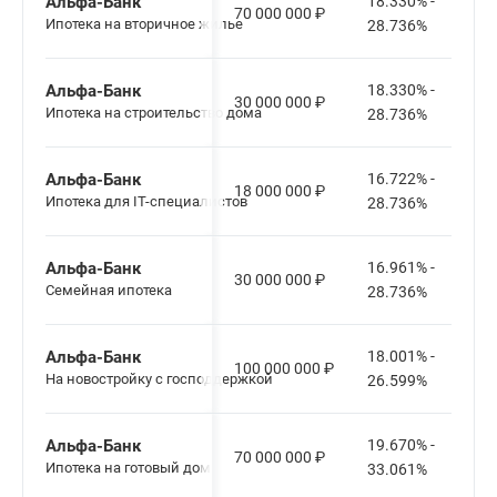
Альфа-Банк
18.330% -
70 000 000
₽
Ипотека на вторичное жилье
28.736%
Альфа-Банк
18.330% -
30 000 000
₽
Ипотека на строительство дома
28.736%
Альфа-Банк
16.722% -
18 000 000
₽
Ипотека для IT-специалистов
28.736%
Альфа-Банк
16.961% -
30 000 000
₽
Семейная ипотека
28.736%
Альфа-Банк
18.001% -
100 000 000
₽
На новостройку с господдержкой
26.599%
Альфа-Банк
19.670% -
70 000 000
₽
Ипотека на готовый дом
33.061%