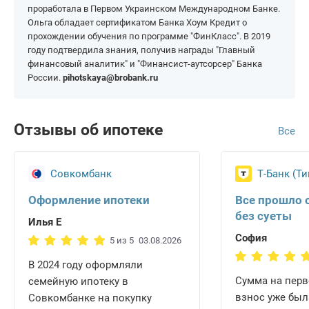
проработала в Первом Украинском Международном Банке.
Ольга обладает сертификатом Банка Хоум Кредит о
прохождении обучения по программе "ФинКласс". В 2019
году подтвердила знания, получив награды "Главный
финансовый аналитик" и "Финансист-аутсорсер" Банка
России.
pihotskaya@brobank.ru
Отзывы об ипотеке
Все
Совкомбанк
Т-Банк (Т
Оформление ипотеки
Все прошло 
без суеты
Илья Е
София
5 из 5
03.08.2026
В 2024 году оформляли
Сумма на пер
семейную ипотеку в
взнос уже был
Совкомбанке на покупку