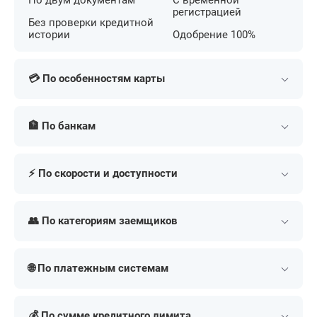
По двум документам
С временной
регистрацией
Без проверки кредитной
истории
Одобрение 100%
💳 По особенностям карты
С беспроцентным
С кешбэком на АЗС
периодом
🏦 По банкам
С большим лимитом
С льготным периодом
С бесконтактной
Т-Банк (Тинькофф)
Сбербанк
С кешбэком
оплатой
⚡ По скорости и доступности
Альфа-Банк
МТС Банк
С бонусными милями
С низкой ставкой
ВТБ
Газпромбанк
В день обращения
Экспресс
Для онлайн покупок
Премиум
Совкомбанк
Россельхозбанк
👥 По категориям заемщиков
Срочно
По почте
Для путешествий
Золотые
Уралсиб
Единая заявка во все
Моментальные
Доступные
С 18 лет
С 22 лет
Платинум
Черные
банки
ОТП Банк
Быстрые
🌐 По платежным системам
С 19 лет
С 23 лет
За 5 минут
За 1 час
С 20 лет
До 70 лет
Apple Pay
ЮнионПей
За 15 минут
За 1 день
С 21 года
До 75 лет
💰 По сумме кредитного лимита