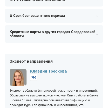
Samsung Pay
Visa
За 30 минут
Выбрать город
До 80 лет
Безработным
MasterCard
Аэрофлот
На 5 000 рублей
На 30 000 рублей
Для пенсионеров
Молодежные
МИР
⏳ Срок беспроцентного периода
На 10 000 рублей
На 40 000 рублей
Для студентов
Зарплатные
На 15 000 рублей
На 50 000 рублей
На 50 дней
На 90 дней
На 20 000 рублей
На 60 000 рублей
Кредитные карты в других городах Свердловской
На 55 дней
На 100 дней
области
На 25 000 рублей
На 70 000 рублей
На 60 дней
На 110 дней
Алапаевск
Ирбит
На 80 000 рублей
На 250 000 рублей
На 120 дней
На 180 дней
Верхняя Пышма
Каменск-Уральский
На 90 000 рублей
На 300 000 рублей
На 145 дней
На 200 дней
Верхняя Салда
Карпинск
Эксперт направления
На 100 000 рублей
На 400 000 рублей
На 150 дней
На 365 дней
Ивдель
Красноуфимск
На 150 000 рублей
На 500 000 рублей
Клавдия Трескова
Лесной
Серов
На 200 000 рублей
На 1 000 000 рублей
Нижний Тагил
Тавда
Эксперт в области финансовой грамотности и инвестиций.
Первоуральск
Талица
Образование высшее экономическое. Опыт работы в банке
Североуральск
– более 15 лет. Регулярно повышает квалификацию и
проходит курсы по финансам и инвестициям, что