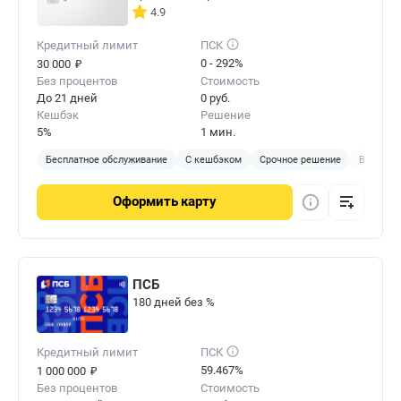
4.9
Кредитный лимит
ПСК
₽
0 - 292%
30 000
Без процентов
Стоимость
До 21 дней
0 руб.
Кешбэк
Решение
5%
1 мин.
Бесплатное обслуживание
С кешбэком
Срочное решение
Виртуал
Оформить
карту
ПСБ
180 дней без %
Кредитный лимит
ПСК
₽
59.467%
1 000 000
Без процентов
Стоимость