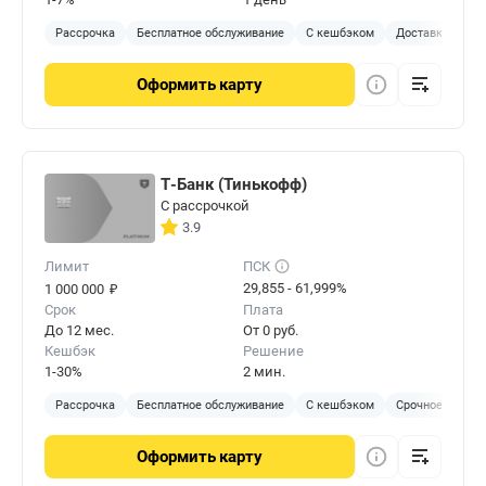
Рассрочка
Бесплатное обслуживание
С кешбэком
Доставка на до
Оформить
карту
Т-Банк (Тинькофф)
С рассрочкой
3.9
Лимит
ПСК
₽
29,855 - 61,999%
1 000 000
Срок
Плата
До 12 мес.
От 0 руб.
Кешбэк
Решение
1-30%
2 мин.
Рассрочка
Бесплатное обслуживание
С кешбэком
Срочное решен
Оформить
карту