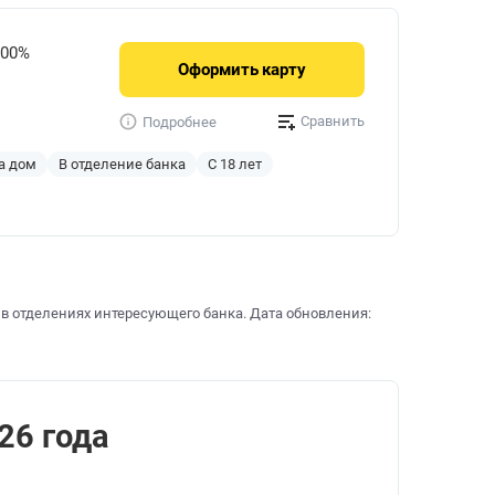
900%
Оформить
карту
Сравнить
Подробнее
а дом
В отделение банка
С 18 лет
 в отделениях интересующего банка. Дата обновления:
26 года