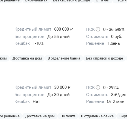
ое решение
Виртуальная
Без справок о доходе
С 18 лет
Рефин
₽
Кредитный лимит
600 000
ПСК
0 - 36.598%
Без процентов
До 55 дней
Стоимость
0 руб.
Кешбэк
1-10%
Решение
1 день
эком
Доставка на дом
В отделение банка
Без справок о доходе
₽
Кредитный лимит
30 000
ПСК
0 - 292%
Без процентов
До 30 дней
Стоимость
8 ₽/ден
Кешбэк
Нет
Решение
От 2 мин.
ое решение
Доставка на дом
По почте
В отделение банка
Вир