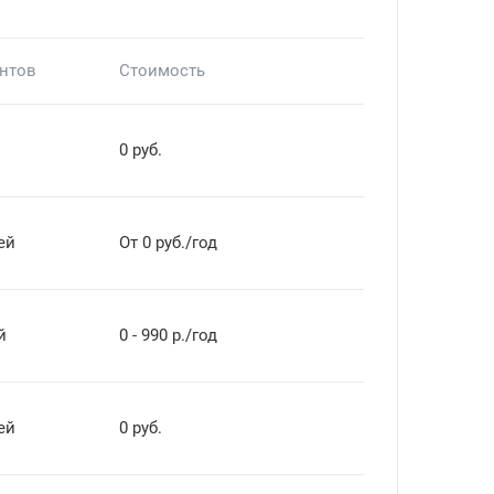
ентов
Стоимость
0 руб.
ей
От 0 руб./год
й
0 - 990 р./год
ей
0 руб.