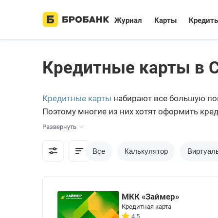
Журнал
Карты
Кредит
Кредитные карты в 
Кредитные карты
набирают все большую поп
Поэтому многие из них хотят оформить кред
периодов в жизни человека, особенно в ма
Развернуть
Все
Калькулятор
Виртуал
МКК «Займер»
Кредитная карта
4.5