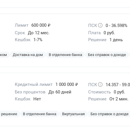
₽
Лимит
600 000
ПСК
0 - 36.598%
Срок
До 12 мес.
Плата
0 руб.
Кешбэк
1-7%
Решение
1 день
эком
Доставка на дом
В отделение банка
Без справок о доходе
₽
Кредитный лимит
1 000 000
ПСК
14.357 - 59.
Без процентов
До 60 дней
Стоимость
0 руб.
Кешбэк
Нет
Решение
От 2 мин.
е решение
В отделение банка
Виртуальная
Без справок о доходе