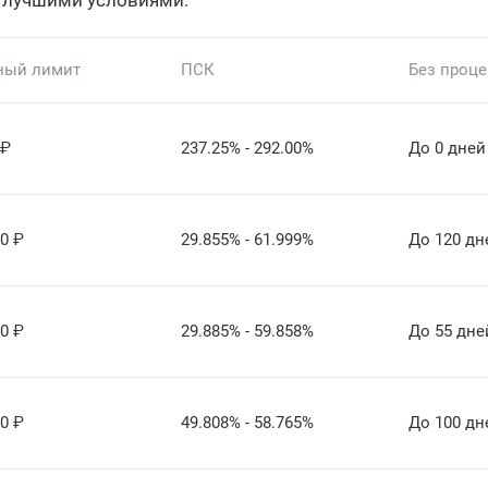
 лучшими условиями.
ный лимит
ПСК
Без проц
₽
237.25% - 292.00%
До 0 дней
00
₽
29.855% - 61.999%
До 120 дн
00
₽
29.885% - 59.858%
До 55 дне
00
₽
49.808% - 58.765%
До 100 дн