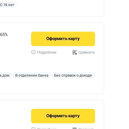
С 18 лет
765%
Оформить
карту
Сравнить
Подробнее
а дом
В отделение банка
Без справок о доходе
Оформить
карту