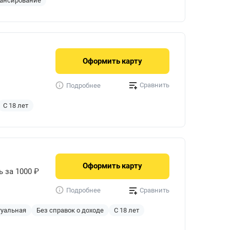
ансирование
Оформить
карту
Сравнить
Подробнее
С 18 лет
Оформить
карту
ь за 1000 ₽
Сравнить
Подробнее
туальная
Без справок о доходе
С 18 лет