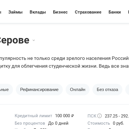
ы
Займы
Вклады
Бизнес
Страхование
Банки
Серове
улярность не только среди зрелого населения Россий
итку для облегчения студенческой жизни. Ведь все зна
териальном плане.
ьные
Рефинансирование
Онлайн
Без отказа
₽
Кредитный лимит
100 000
ПСК
237.25 - 292
Без процентов
До 0 дней
Стоимость
0 руб.