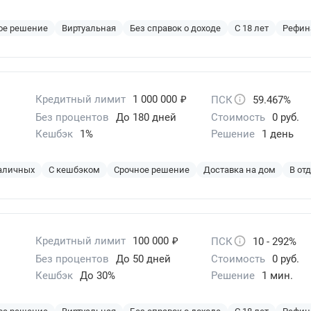
ое решение
Виртуальная
Без справок о доходе
С 18 лет
Рефин
₽
Кредитный лимит
1 000 000
ПСК
59.467%
Без процентов
До 180 дней
Стоимость
0 руб.
Кешбэк
1%
Решение
1 день
наличных
С кешбэком
Срочное решение
Доставка на дом
В от
₽
Кредитный лимит
100 000
ПСК
10 - 292%
Без процентов
До 50 дней
Стоимость
0 руб.
Кешбэк
До 30%
Решение
1 мин.