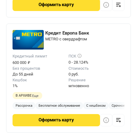
Оформить
карту
Кредит Европа Банк
METRO с овердрафтом
Кредитный лимит
ПСК
₽
0 - 28.124%
600 000
Без процентов
Стоимость
До 55 дней
0 руб.
Кешбэк
Решение
1%
мгновенно
В АРХИВЕ
Еще
Рассрочка
Бесплатное обслуживание
С кешбэком
Срочное решен
Оформить
карту