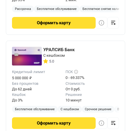
Рассрочка
Бесплатное обслуживание
Бесплатное снятие наличных
Оформить
карту
УРАЛСИБ Банк
С кешбэком
5.0
Кредитный лимит
ПСК
₽
0 - 69.337%
5 000 000
Без процентов
Стоимость
До 62 дней
От 0 руб.
Кешбэк
Решение
До 3%
10 минут
Бесплатное обслуживание
С кешбэком
Срочное решение
В отделе
Оформить
карту