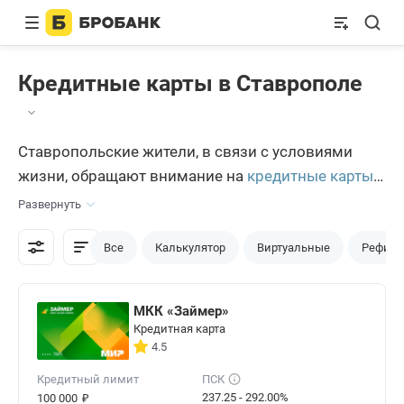
Кредитные карты в Ставрополе
Ставропольские жители, в связи с условиями
жизни, обращают внимание на
кредитные карты
.
Ведь они значительно упрощают жизнь, позволяя
Развернуть
расплачиваться за покупки в различных
магазинах, аптеках или на Интернет площадках.
Все
Калькулятор
Виртуальные
Рефина
МКК «Займер»
Кредитная карта
4.5
Кредитный лимит
ПСК
₽
237.25 - 292.00%
100 000