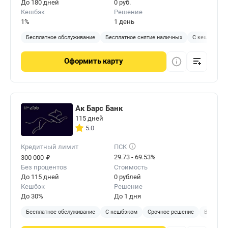
До 180 дней
0 руб.
Кешбэк
Решение
1%
1 день
Бесплатное обслуживание
Бесплатное снятие наличных
С кешбэком
Оформить
карту
Ак Барс Банк
115 дней
5.0
Кредитный лимит
ПСК
₽
29.73 - 69.53%
300 000
Без процентов
Стоимость
До 115 дней
0 рублей
Кешбэк
Решение
До 30%
До 1 дня
Бесплатное обслуживание
С кешбэком
Срочное решение
В отделе