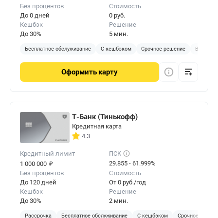
Без процентов
Стоимость
До 0 дней
0 руб.
Кешбэк
Решение
До 30%
5 мин.
Бесплатное обслуживание
С кешбэком
Срочное решение
Виртуал
Оформить
карту
Т-Банк (Тинькофф)
Кредитная карта
4.3
Кредитный лимит
ПСК
₽
29.855 - 61.999%
1 000 000
Без процентов
Стоимость
До 120 дней
От 0 руб./год
Кешбэк
Решение
До 30%
2 мин.
Рассрочка
Бесплатное обслуживание
С кешбэком
Срочное решен