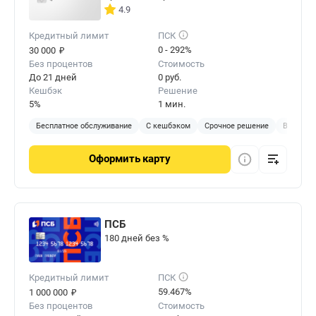
4.9
Кредитный лимит
ПСК
₽
0 - 292%
30 000
Без процентов
Стоимость
До 21 дней
0 руб.
Кешбэк
Решение
5%
1 мин.
Бесплатное обслуживание
С кешбэком
Срочное решение
Виртуал
Оформить
карту
ПСБ
180 дней без %
Кредитный лимит
ПСК
₽
59.467%
1 000 000
Без процентов
Стоимость