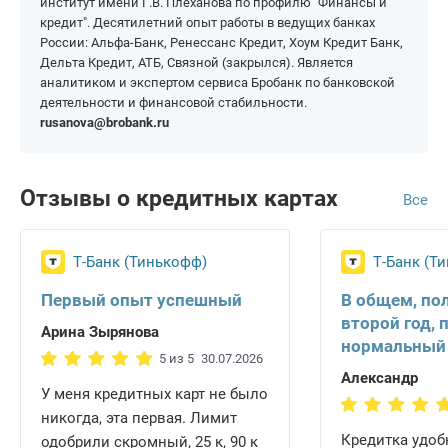
институт имени Г.В. Плеханова по профилю "Финансы и
кредит". Десятилетний опыт работы в ведущих банках
России: Альфа-Банк, Ренессанс Кредит, Хоум Кредит Банк,
Дельта Кредит, АТБ, Связной (закрылся). Является
аналитиком и экспертом сервиса Бробанк по банковской
деятельности и финансовой стабильности.
rusanova@brobank.ru
Отзывы о кредитных картах
Все
Т-Банк (Тинькофф)
Т-Банк (Т
Первый опыт успешный
В общем, по
второй год, 
Арина Зырянова
нормальный
5 из 5
30.07.2026
Александр
У меня кредитных карт не было
никогда, эта первая. Лимит
Кредитка удобн
одобрили скромный, 25 к, 90 к