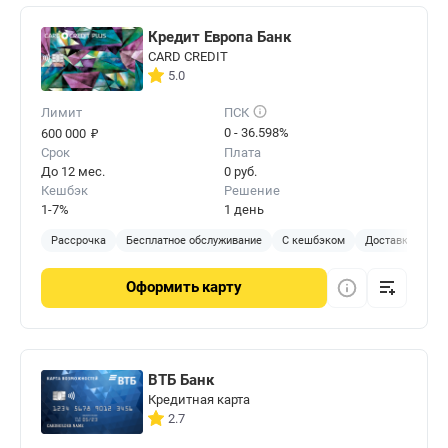
Кредит Европа Банк
CARD CREDIT
5.0
Лимит
ПСК
₽
0 - 36.598%
600 000
Срок
Плата
До 12 мес.
0 руб.
Кешбэк
Решение
1-7%
1 день
Рассрочка
Бесплатное обслуживание
С кешбэком
Доставка на до
Оформить
карту
ВТБ Банк
Кредитная карта
2.7