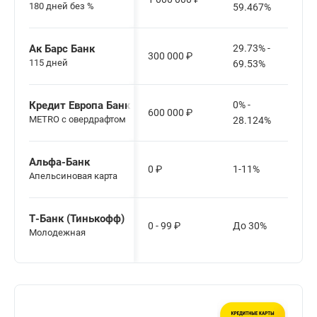
180 дней без %
59.467%
Ак Барс Банк
29.73% -
300 000
₽
115 дней
69.53%
Кредит Европа Банк
0% -
600 000
₽
METRO с овердрафтом
28.124%
Альфа-Банк
0
₽
1-11%
Апельсиновая карта
Т-Банк (Тинькофф)
0 - 99
₽
До 30%
Молодежная