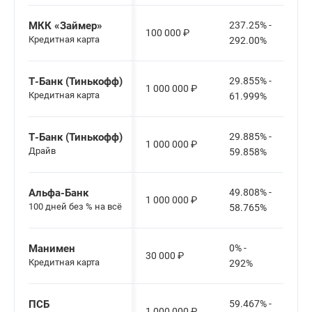
МКК «Займер»
237.25% -
100 000
₽
Кредитная карта
292.00%
Т-Банк (Тинькофф)
29.855% -
1 000 000
₽
Кредитная карта
61.999%
Т-Банк (Тинькофф)
29.885% -
1 000 000
₽
Драйв
59.858%
Альфа-Банк
49.808% -
1 000 000
₽
100 дней без % на всё
58.765%
Манимен
0% -
30 000
₽
Кредитная карта
292%
ПСБ
59.467% -
1 000 000
₽