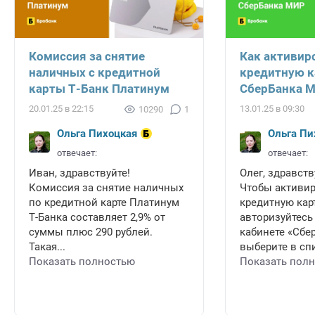
Комиссия за снятие
Как активир
наличных с кредитной
кредитную к
карты Т-Банк Платинум
СберБанка 
20.01.25 в 22:15
13.01.25 в 09:30
10290
1
Ольга Пихоцкая
Ольга Пи
отвечает:
отвечает:
Иван, здравствуйте!
Олег, здравств
Комиссия за снятие наличных
Чтобы активи
по кредитной карте Платинум
кредитную карт
Т-Банка составляет 2,9% от
авторизуйтесь
суммы плюс 290 рублей.
кабинете «Сбе
Такая...
выберите в спи
Показать полностью
Показать пол