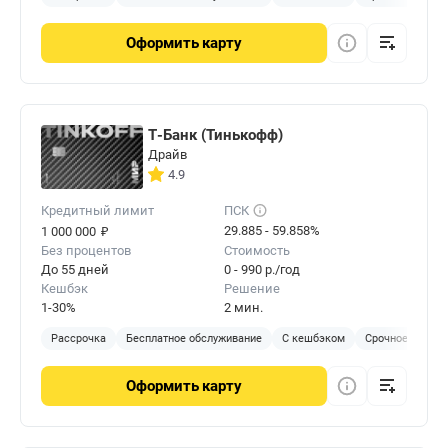
Оформить
карту
Т-Банк (Тинькофф)
Драйв
4.9
Кредитный лимит
ПСК
₽
29.885 - 59.858%
1 000 000
Без процентов
Стоимость
До 55 дней
0 - 990 р./год
Кешбэк
Решение
1-30%
2 мин.
Рассрочка
Бесплатное обслуживание
С кешбэком
Срочное решен
Оформить
карту