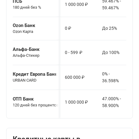
ПСБ
59.467% -
1 000 000
₽
180 дней без %
59.467%
Ozon Банк
0
₽
До 25%
Ozon Карта
Альфа-Банк
0 - 599
₽
До 100%
Альфа-Стикер
Кредит Европа Банк
0% -
600 000
₽
URBAN CARD
36.598%
ОТП Банк
47.000% -
1 000 000
₽
120 дней без процентов
58.900%