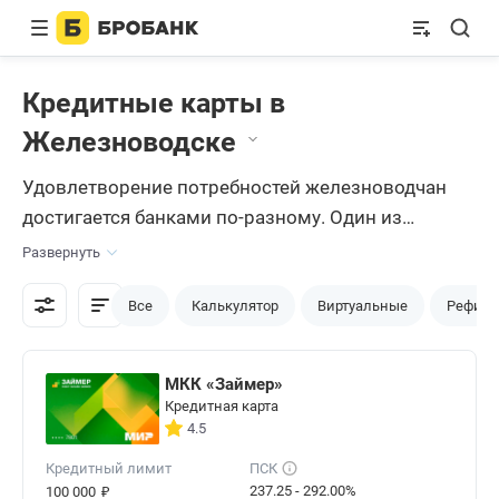
Кредитные карты в
Железноводске
Удовлетворение потребностей железноводчан
достигается банками по-разному. Один из
вариантов — разделение условий, специально
Развернуть
под отдельные категории соискателей. Хорошие
результаты достигаются при взаимодействии с
Все
Калькулятор
Виртуальные
Рефина
порталом Бробанк.ру, на котором оформляются
лучшие
кредитные карты
в Железноводске.
МКК «Займер»
Кредитная карта
4.5
Кредитный лимит
ПСК
₽
237.25 - 292.00%
100 000