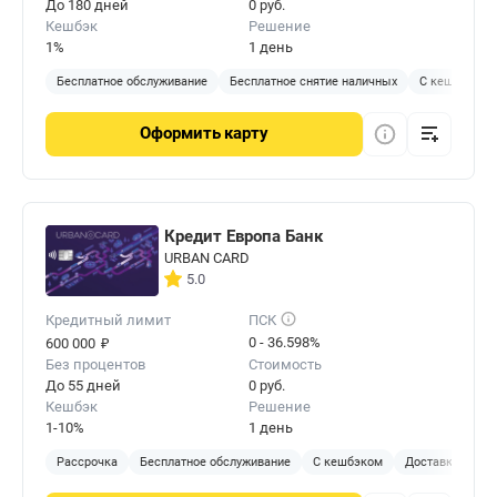
До 180 дней
0 руб.
Кешбэк
Решение
1%
1 день
Бесплатное обслуживание
Бесплатное снятие наличных
С кешбэком
Оформить
карту
Кредит Европа Банк
URBAN CARD
5.0
Кредитный лимит
ПСК
₽
0 - 36.598%
600 000
Без процентов
Стоимость
До 55 дней
0 руб.
Кешбэк
Решение
1-10%
1 день
Рассрочка
Бесплатное обслуживание
С кешбэком
Доставка на до