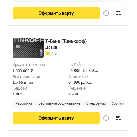
Оформить
карту
Т-Банк (Тинькофф)
Драйв
4.9
Кредитный лимит
ПСК
₽
29.885 - 59.858%
1 000 000
Без процентов
Стоимость
До 55 дней
0 - 990 р./год
Кешбэк
Решение
1-30%
2 мин.
Рассрочка
Бесплатное обслуживание
С кешбэком
Срочное решен
Оформить
карту