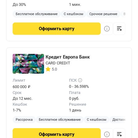
До 30%
1 мин.
Бесплатное обслуживание
С кешбэком
Срочное решение
Виртуал
Оформить
карту
Кредит Европа Банк
CARD CREDIT
5.0
Лимит
ПСК
₽
0 - 36.598%
600 000
Срок
Плата
До 12 мес.
0 руб.
Кешбэк
Решение
1-7%
1 день
Рассрочка
Бесплатное обслуживание
С кешбэком
Доставка на до
Оформить
карту