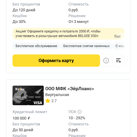
Без процентов
Стоимость
До 120 дней
0 руб.
Кешбэк
Решение
До 30%
От 3 минут
Акция! Оформите кредитку и потратьте 2000 ₽, чтобы
участвовать в розыгрыше автомобиля BELGEE X50+
Еще
Бесплатное обслуживание
Бесплатное снятие наличных
С кешбэком
Оформить
карту
ООО МФК «ЭйрЛоанс»
Виртуальная
2.7
Кредитный лимит
ПСК
₽
10 - 292%
100 000
Без процентов
Стоимость
До 50 дней
0 руб.
Кешбэк
Решение