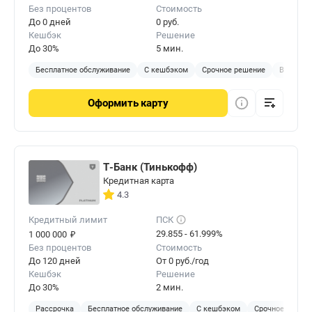
Без процентов
Стоимость
До 0 дней
0 руб.
Кешбэк
Решение
До 30%
5 мин.
Бесплатное обслуживание
С кешбэком
Срочное решение
Виртуал
Оформить
карту
Т-Банк (Тинькофф)
Кредитная карта
4.3
Кредитный лимит
ПСК
₽
29.855 - 61.999%
1 000 000
Без процентов
Стоимость
До 120 дней
От 0 руб./год
Кешбэк
Решение
До 30%
2 мин.
Рассрочка
Бесплатное обслуживание
С кешбэком
Срочное решен