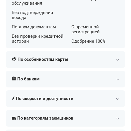
обслуживания
Без подтверждения
дохода
По двум документам
С временной
регистрацией
Без проверки кредитной
истории
Одобрение 100%
💳 По особенностям карты
С беспроцентным
С кешбэком на АЗС
периодом
🏦 По банкам
С большим лимитом
С льготным периодом
С бесконтактной
Т-Банк (Тинькофф)
Сбербанк
С кешбэком
оплатой
⚡ По скорости и доступности
Альфа-Банк
МТС Банк
С бонусными милями
С низкой ставкой
ВТБ
Газпромбанк
В день обращения
Экспресс
Для онлайн покупок
Премиум
Совкомбанк
Россельхозбанк
👥 По категориям заемщиков
Срочно
По почте
Для путешествий
Золотые
Уралсиб
Единая заявка во все
Моментальные
Доступные
С 18 лет
С 22 лет