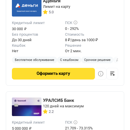
АДеньги
Лимит на карту
5.0
Кредитный лимит
ПСК
₽
0 - 292%
30 000
Без процентов
Стоимость
До 30 дней
8 ₽/день за 1000 ₽
Кешбэк
Решение
Нет
От 2 мин.
Бесплатное обслуживание
С кешбэком
Срочное решение
Доставка
Оформить
карту
УРАЛСИБ Банк
120 дней на максимум
2.2
Кредитный лимит
ПСК
₽
21.709 - 73.315%
5 000 000