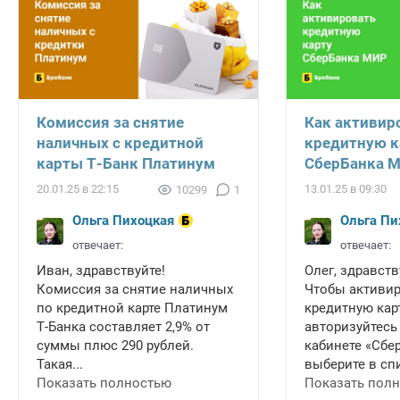
Комиссия за снятие
Как активир
наличных с кредитной
кредитную к
карты Т-Банк Платинум
СберБанка 
20.01.25 в 22:15
13.01.25 в 09:30
10299
1
Ольга Пихоцкая
Ольга Пи
отвечает:
отвечает:
Иван, здравствуйте!
Олег, здравств
Комиссия за снятие наличных
Чтобы активи
по кредитной карте Платинум
кредитную карт
Т-Банка составляет 2,9% от
авторизуйтесь
суммы плюс 290 рублей.
кабинете «Сбе
Такая...
выберите в спи
Показать полностью
Показать пол