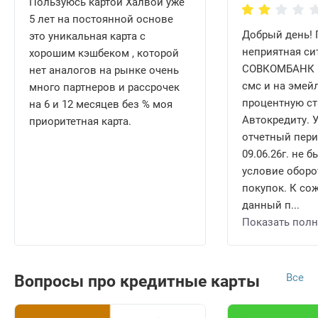
Пользуюсь картой Халвой уже
5 лет на постоянной основе
Добрый день!
это уникальная карта с
неприятная си
хорошим кэшбеком , которой
СОВКОМБАНК н
нет аналогов на рынке очень
смс и на эмей
много партнеров и рассрочек
процентную ст
на 6 и 12 месяцев без % моя
Автокредиту. У
приоритетная карта.
отчетный перио
09.06.26г. не
условие оборот
покупок. К со
данный п...
Показать пол
Все
Вопросы про кредитные карты