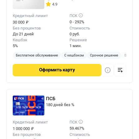
4.9
Кредитный лимит
ПСК
₽
0 - 292%
30 000
Без процентов
Стоимость
До 21 дней
0 руб.
Кешбэк
Решение
5%
1 мин.
Бесплатное обслуживание
С кешбэком
Срочное решение
Виртуал
Оформить
карту
ПСБ
180 дней без %
Кредитный лимит
ПСК
₽
59.467%
1 000 000
Без процентов
Стоимость