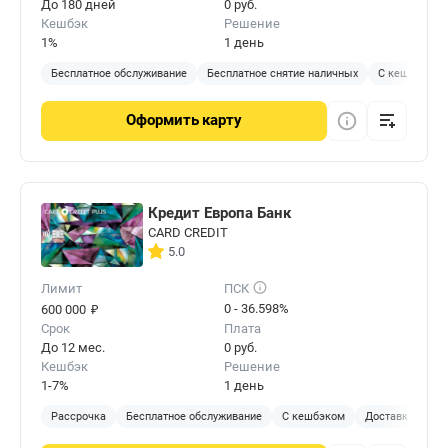
До 180 дней
0 руб.
Кешбэк
Решение
1%
1 день
Бесплатное обслуживание
Бесплатное снятие наличных
С кешбэком
Оформить
карту
Кредит Европа Банк
CARD CREDIT
5.0
Лимит
ПСК
₽
0 - 36.598%
600 000
Срок
Плата
До 12 мес.
0 руб.
Кешбэк
Решение
1-7%
1 день
Рассрочка
Бесплатное обслуживание
С кешбэком
Доставка на до