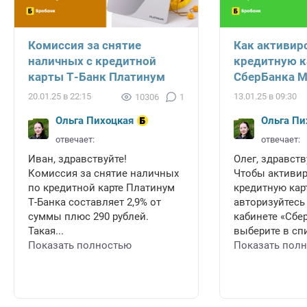
Комиссия за снятие
Как активир
наличных с кредитной
кредитную к
карты Т-Банк Платинум
СберБанка 
20.01.25 в 22:15
13.01.25 в 09:30
10306
1
Ольга Пихоцкая
Ольга Пи
отвечает:
отвечает:
Иван, здравствуйте!
Олег, здравств
Комиссия за снятие наличных
Чтобы активи
по кредитной карте Платинум
кредитную карт
Т-Банка составляет 2,9% от
авторизуйтесь
суммы плюс 290 рублей.
кабинете «Сбе
Такая...
выберите в спи
Показать полностью
Показать пол