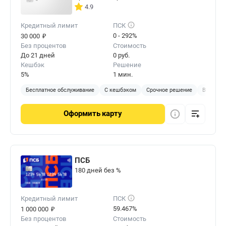
4.9
Кредитный лимит
ПСК
₽
0 - 292%
30 000
Без процентов
Стоимость
До 21 дней
0 руб.
Кешбэк
Решение
5%
1 мин.
Бесплатное обслуживание
С кешбэком
Срочное решение
Виртуал
Оформить
карту
ПСБ
180 дней без %
Кредитный лимит
ПСК
₽
59.467%
1 000 000
Без процентов
Стоимость