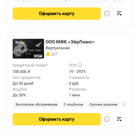
Оформить
карту
ООО МФК «ЭйрЛоанс»
Виртуальная
2.7
Кредитный лимит
ПСК
₽
10 - 292%
100 000
Без процентов
Стоимость
До 50 дней
0 руб.
Кешбэк
Решение
До 30%
1 мин.
Бесплатное обслуживание
С кешбэком
Срочное решение
Виртуал
Оформить
карту