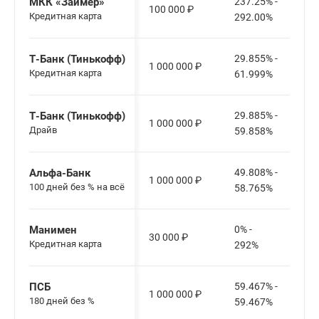
МКК «Займер»
237.25% -
100 000
₽
Кредитная карта
292.00%
Т-Банк (Тинькофф)
29.855% -
1 000 000
₽
Кредитная карта
61.999%
Т-Банк (Тинькофф)
29.885% -
1 000 000
₽
Драйв
59.858%
Альфа-Банк
49.808% -
1 000 000
₽
100 дней без % на всё
58.765%
Манимен
0% -
30 000
₽
Кредитная карта
292%
ПСБ
59.467% -
1 000 000
₽
180 дней без %
59.467%