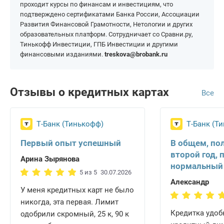
проходит курсы по финансам и инвестициям, что
подтверждено сертификатами Банка России, Ассоциации
Развития Финансовой Грамотности, Нетологии и других
образовательных платформ. Сотрудничает со Сравни.ру,
Тинькофф Инвестиции, ГПБ Инвестиции и другими
финансовыми изданиями.
treskova@brobank.ru
Отзывы о кредитных картах
Все
Т-Банк (Тинькофф)
Т-Банк (Т
Первый опыт успешный
В общем, по
второй год, 
Арина Зырянова
нормальный
5 из 5
30.07.2026
Александр
У меня кредитных карт не было
никогда, эта первая. Лимит
Кредитка удобн
одобрили скромный, 25 к, 90 к