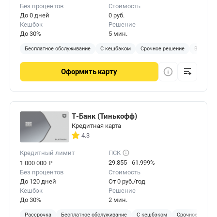
Без процентов
Стоимость
До 0 дней
0 руб.
Кешбэк
Решение
До 30%
5 мин.
Бесплатное обслуживание
С кешбэком
Срочное решение
Виртуал
Оформить
карту
Т-Банк (Тинькофф)
Кредитная карта
4.3
Кредитный лимит
ПСК
₽
29.855 - 61.999%
1 000 000
Без процентов
Стоимость
До 120 дней
От 0 руб./год
Кешбэк
Решение
До 30%
2 мин.
Рассрочка
Бесплатное обслуживание
С кешбэком
Срочное решен