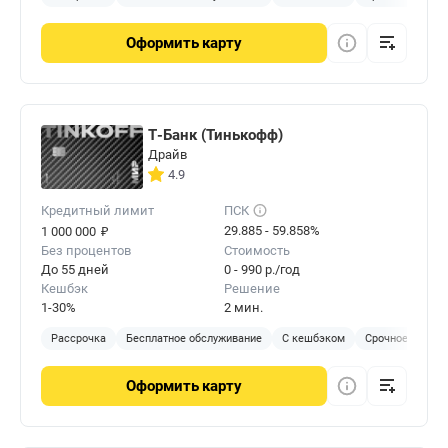
Оформить
карту
Т-Банк (Тинькофф)
Драйв
4.9
Кредитный лимит
ПСК
₽
29.885 - 59.858%
1 000 000
Без процентов
Стоимость
До 55 дней
0 - 990 р./год
Кешбэк
Решение
1-30%
2 мин.
Рассрочка
Бесплатное обслуживание
С кешбэком
Срочное решен
Оформить
карту