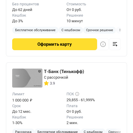
Без процентов
Стоимость
До 62 дней
От 0 руб.
Кешбэк
Решение
До 3%
10 минут
Бесплатное обслуживание
С кешбэком
Срочное решение
В отделе
Оформить
карту
Т-Банк (Тинькофф)
С рассрочкой
3.9
Лимит
ПСК
₽
29,855 - 61,999%
1 000 000
Срок
Плата
До 12 мес.
От 0 руб.
Кешбэк
Решение
1-30%
2 мин.
Рассрочка
Бесплатное обслуживание
С кешбэком
Срочное решен