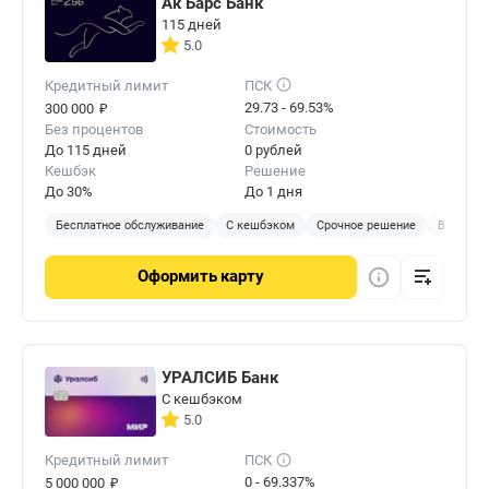
Ак Барс Банк
115 дней
5.0
Кредитный лимит
ПСК
₽
29.73 - 69.53%
300 000
Без процентов
Стоимость
До 115 дней
0 рублей
Кешбэк
Решение
До 30%
До 1 дня
Бесплатное обслуживание
С кешбэком
Срочное решение
В отделе
Оформить
карту
УРАЛСИБ Банк
С кешбэком
5.0
Кредитный лимит
ПСК
₽
0 - 69.337%
5 000 000