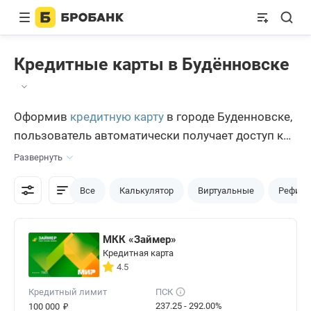
Кредитные карты в Будённовске
Оформив
кредитную карту
в городе Буденновске,
пользователь автоматически получает доступ к
достаточно широкому операционному
Развернуть
функционалу. Кредитный лимит расходуется в
свободном порядке, без контроля расходов со
Все
Калькулятор
Виртуальные
Рефина
стороны банка-эмитента. Выбор интересных
предложений доступен на едином кредитном
МКК «Займер»
портале Бробанк.ру.
Кредитная карта
4.5
Кредитный лимит
ПСК
₽
237.25 - 292.00%
100 000