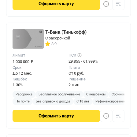
Оформить
карту
Т-Банк (Тинькофф)
С рассрочкой
3.9
Лимит
ПСК
₽
29,855 - 61,999%
1 000 000
Срок
Плата
До 12 мес.
От 0 руб.
Кешбэк
Решение
1-30%
2 мин.
Рассрочка
Бесплатное обслуживание
С кешбэком
Срочное решен
По почте
Без справок о доходе
С 18 лет
Рефинансирование
Оформить
карту