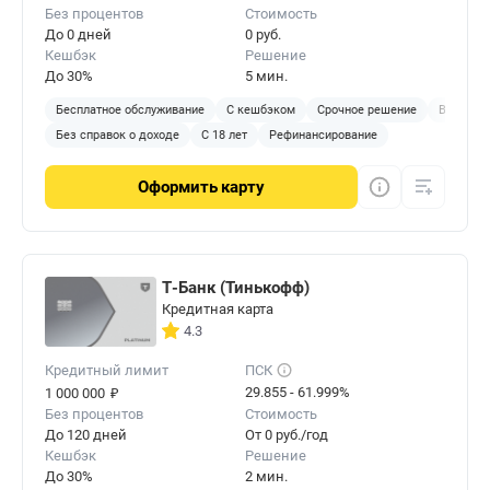
Без процентов
Стоимость
и указания персональных данных. Найдите свой
До 0 дней
0 руб.
город и укажите максимальное количество
Кешбэк
Решение
критериев выбора. Результаты выдачи
До 30%
5 мин.
просчитайте и сравните условия.
Бесплатное обслуживание
С кешбэком
Срочное решение
Виртуал
Без справок о доходе
С 18 лет
Рефинансирование
Оформить
карту
Т-Банк (Тинькофф)
Кредитная карта
4.3
Кредитный лимит
ПСК
₽
29.855 - 61.999%
1 000 000
Без процентов
Стоимость
До 120 дней
От 0 руб./год
Кешбэк
Решение
До 30%
2 мин.