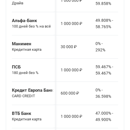
1 000 000
₽
Драйв
59.858%
Альфа-Банк
49.808% -
1 000 000
₽
100 дней без % на всё
58.765%
Манимен
0% -
30 000
₽
Кредитная карта
292%
ПСБ
59.467% -
1 000 000
₽
180 дней без %
59.467%
Кредит Европа Банк
0% -
600 000
₽
CARD CREDIT
36.598%
ВТБ Банк
47.000% -
1 000 000
₽
Кредитная карта
49.900%