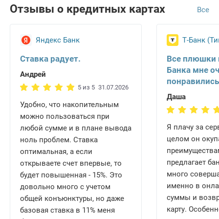
Отзывы о кредитных картах
Все
Яндекс Банк
Т-Банк (Т
Ставка радует.
Все плюшки 
Банка мне о
Андрей
понравились
5 из 5
31.07.2026
Даша
Удобно, что накопительным
можно пользоваться при
Я плачу за сер
любой сумме и в плане вывода
целом он окуп
ноль проблем. Ставка
преимущества
оптимальная, а если
предлагает бан
открываете счет впервые, то
много соверш
будет повышенная - 15%. Это
именно в онла
довольно много с учетом
суммы и возв
общей конъюнктуры, но даже
карту. Особен
базовая ставка в 11% меня