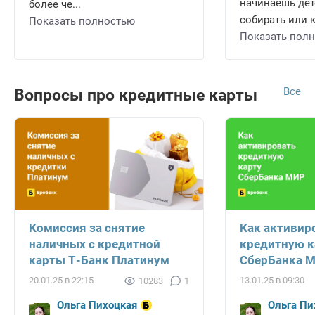
начинаешь дет
более че...
собирать или к
Показать полностью
Показать пол
Все
Вопросы про кредитные карты
Комиссия за снятие
Как активир
наличных с кредитной
кредитную к
карты Т-Банк Платинум
СберБанка 
20.01.25 в 22:15
13.01.25 в 09:30
10283
1
Ольга Пихоцкая
Ольга Пи