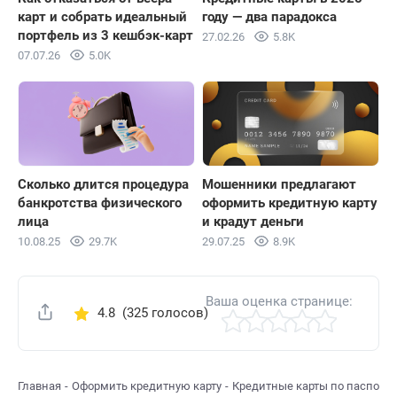
карт и собрать идеальный
году — два парадокса
портфель из 3 кешбэк-карт
27.02.26
5.8K
07.07.26
5.0K
Сколько длится процедура
Мошенники предлагают
банкротства физического
оформить кредитную карту
лица
и крадут деньги
10.08.25
29.7K
29.07.25
8.9K
Ваша оценка странице:
4.8
(325 голосов)
Поделиться
Главная
Оформить кредитную карту
Кредитные карты по паспорт