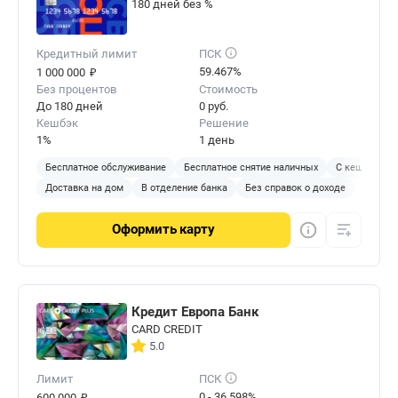
180 дней без %
Кредитный лимит
ПСК
₽
59.467%
1 000 000
Без процентов
Стоимость
До 180 дней
0 руб.
Кешбэк
Решение
1%
1 день
Бесплатное обслуживание
Бесплатное снятие наличных
С кешбэком
Доставка на дом
В отделение банка
Без справок о доходе
Оформить
карту
Кредит Европа Банк
CARD CREDIT
5.0
Лимит
ПСК
₽
0 - 36.598%
600 000