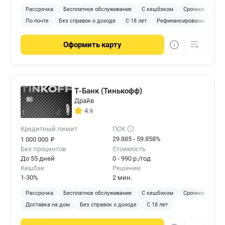
Рассрочка
Бесплатное обслуживание
С кешбэком
Срочное решен
По почте
Без справок о доходе
С 18 лет
Рефинансирование
Оформить
карту
Т-Банк (Тинькофф)
Драйв
4.9
Кредитный лимит
ПСК
₽
29.885 - 59.858%
1 000 000
Без процентов
Стоимость
До 55 дней
0 - 990 р./год
Кешбэк
Решение
1-30%
2 мин.
Рассрочка
Бесплатное обслуживание
С кешбэком
Срочное решен
Доставка на дом
Без справок о доходе
С 18 лет