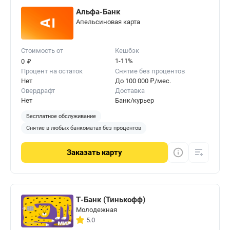
Альфа-Банк
Апельсиновая карта
Стоимость от
Кешбэк
₽
1-11%
0
Процент на остаток
Снятие без процентов
Нет
До 100 000 ₽/мес.
Овердрафт
Доставка
Нет
Банк/курьер
Бесплатное обслуживание
Снятие в любых банкоматах без процентов
Заказать
карту
Т-Банк (Тинькофф)
Молодежная
5.0