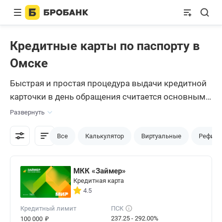
Кредитные карты по паспорту в
Омске
Быстрая и простая процедура выдачи кредитной
карточки в день обращения считается основным
преимуществом этого финансового продукта. Нет
Развернуть
необходимости собирать большое количество
документов, ждать принятия решения несколько
Все
Калькулятор
Виртуальные
Рефина
дней. Использование мало отличается от
стандартной карточки. Доступна сумма лимита,
МКК «Займер»
долг нужно погасить в течение грейс периода.
Кредитная карта
Предложений в Омске много, подбор удобнее
4.5
всего проводить онлайн, например, Бробанк. Наш
Кредитный лимит
ПСК
сервис доступен круглосуточно, без регистрации
₽
237.25 - 292.00%
100 000