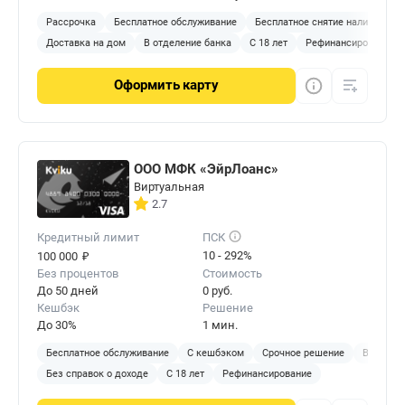
Рассрочка
Бесплатное обслуживание
Бесплатное снятие наличных
Доставка на дом
В отделение банка
С 18 лет
Рефинансирование
Оформить
карту
ООО МФК «ЭйрЛоанс»
Виртуальная
2.7
Кредитный лимит
ПСК
₽
10 - 292%
100 000
Без процентов
Стоимость
До 50 дней
0 руб.
Кешбэк
Решение
До 30%
1 мин.
Бесплатное обслуживание
С кешбэком
Срочное решение
Виртуал
Без справок о доходе
С 18 лет
Рефинансирование