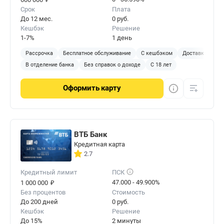
Срок
Плата
До 12 мес.
0 руб.
Кешбэк
Решение
1-7%
1 день
Рассрочка
Бесплатное обслуживание
С кешбэком
Доставка на до
В отделение банка
Без справок о доходе
С 18 лет
Оформить
карту
ВТБ Банк
Кредитная карта
2.7
Кредитный лимит
ПСК
₽
47.000 - 49.900%
1 000 000
Без процентов
Стоимость
До 200 дней
0 руб.
Кешбэк
Решение
До 15%
2 минуты