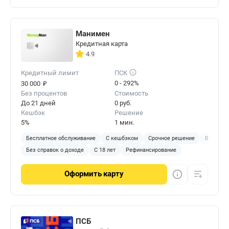
Манимен
Кредитная карта
4.9
Кредитный лимит
ПСК
₽
0 - 292%
30 000
Без процентов
Стоимость
До 21 дней
0 руб.
Кешбэк
Решение
5%
1 мин.
Бесплатное обслуживание
С кешбэком
Срочное решение
Виртуал
Без справок о доходе
С 18 лет
Рефинансирование
Оформить
карту
ПСБ