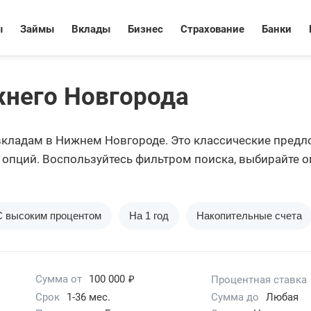
ы
Займы
Вклады
Бизнес
Страхование
Банки
жнего Новгорода
кладам в Нижнем Новгороде. Это классические предло
 опций. Воспользуйтесь фильтром поиска, выбирайте о
ов с этой страницы есть такая возможность.
С высоким процентом
На 1 год
Накопительные счета
₽
Сумма от
100 000
Процентная ставка
Срок
1-36 мес.
Сумма до
Любая