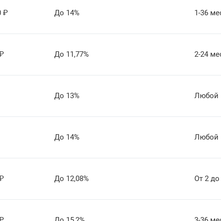
0
₽
До 14%
1-36 ме
₽
До 11,77%
2-24 ме
До 13%
Любой
До 14%
Любой
₽
До 12,08%
От 2 до
₽
До 15,2%
3-36 ме