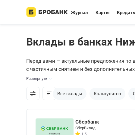
Журнал
Карты
Кредит
Вклады в банках Ни
Перед вами — актуальные предложения по в
с частичным снятием и без дополнительных
заявку на его открытие онлайн. У всех банк
Развернуть
Все вклады
Калькулятор
Сбербанк
СберВклад
1.5