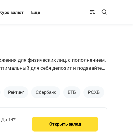
Курс валют
Еще
жения для физических лиц, с пополнением,
птимальный для себя депозит и подавайте
Рейтинг
Сбербанк
ВТБ
РСХБ
Альфа-Ба
До 14%
Открыть
вклад