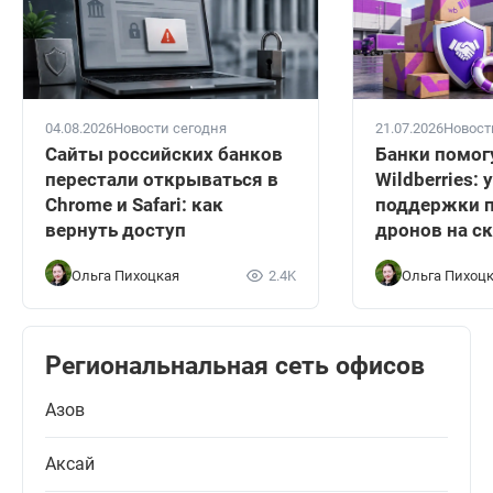
04.08.2026
Новости сегодня
21.07.2026
Новост
Сайты российских банков
Банки помог
перестали открываться в
Wildberries:
Chrome и Safari: как
поддержки п
вернуть доступ
дронов на с
Ольга Пихоцкая
2.4K
Ольга Пихоц
Региональнальная сеть офисов
Азов
Аксай