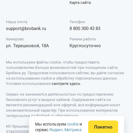
Карта сайта
Наша почта
Телефон
support@brobank.ru
8 800 300 43 83
Кемерово
Режим работы
ул. Терешковой, 18А
Круглосуточно
Мы используем файлы cookie, чтобы предоставить
пользователям больше возможностей при посещении сайта
Бробанк.ру. Продолжая пользоваться сайтом, вы даёте согласие
на использование cookie и обработку персональных данных.
Условия использования
смотрите здесь
.
Сервис не занимается деятельностью по предоставлению
банковских услуг и выдаче займов. Содержание сайта не
является рекомендацией или офертой, вся информация носит
ознакомительный характер. При использовании материалов
гиперссылка на Brobank.ru обязательна.
Мы используем
cookie
и
ИП Ярошевский Д.И. ИНН: 423082922740. ОГРНИП:
Понятно
сервис
Яндекс.Метрика
318420500081301. Свидетельство на товарный знак № 779639 от