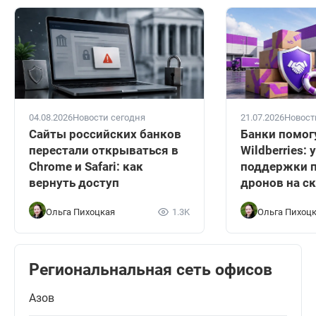
04.08.2026
Новости сегодня
21.07.2026
Новост
Сайты российских банков
Банки помог
перестали открываться в
Wildberries:
Chrome и Safari: как
поддержки п
вернуть доступ
дронов на с
Ольга Пихоцкая
1.3K
Ольга Пихоц
Региональнальная сеть офисов
Азов