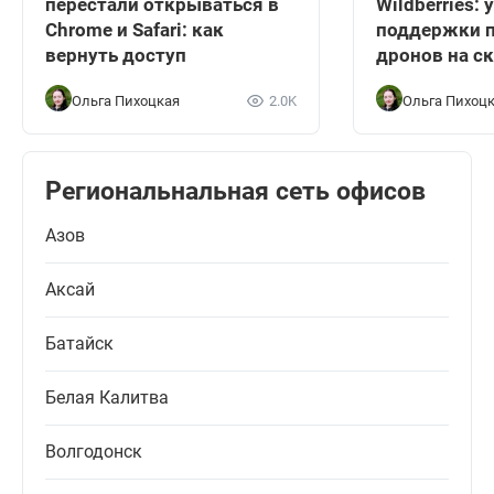
перестали открываться в
Wildberries:
Chrome и Safari: как
поддержки п
вернуть доступ
дронов на с
Ольга Пихоцкая
2.0K
Ольга Пихоц
Региональнальная сеть офисов
Азов
Аксай
Батайск
Белая Калитва
Волгодонск