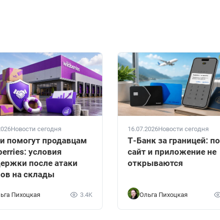
2026
Новости сегодня
16.07.2026
Новости сегодня
и помогут продавцам
Т-Банк за границей: п
berries: условия
сайт и приложение не
ержки после атаки
открываются
ов на склады
ьга Пихоцкая
3.4K
Ольга Пихоцкая