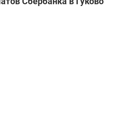
атов Сбербанкa в Гуково