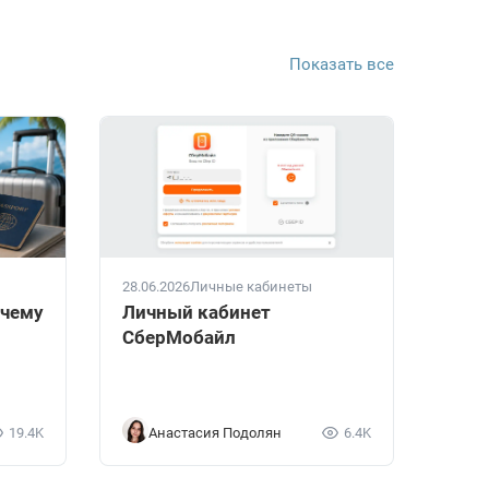
Показать все
28.06.2026
Личные кабинеты
очему
Личный кабинет
СберМобайл
19.4K
Анастасия Подолян
6.4K