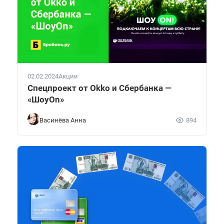
02.02.2024
Акции
Спецпроект от Okko и Сбербанка —
«ШоуOn»
Васинёва Анна
894