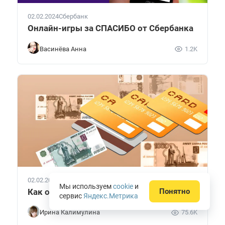
02.02.2024
Сбербанк
Онлайн-игры за СПАСИБО от Сбербанка
Васинёва Анна
1.2K
02.02.2024
Кредитные карты
Мы используем
cookie
и
Как обналичить кредитную карту
Понятно
сервис
Яндекс.Метрика
Ирина Калимулина
75.6K