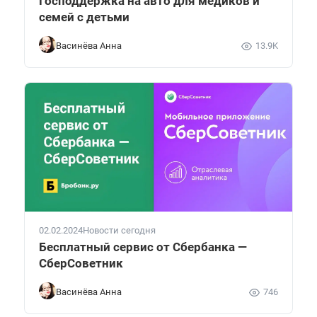
Господдержка на авто для медиков и
семей с детьми
Васинёва Анна
13.9K
02.02.2024
Новости сегодня
Бесплатный сервис от Сбербанка —
СберСоветник
Васинёва Анна
746