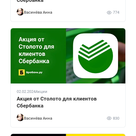
Васинёва Анна
774
02.02.2024
Акции
Акция от Столото для клиентов
Сбербанка
Васинёва Анна
830