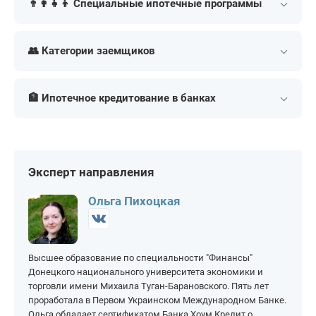
👨‍👩‍👧‍👦 Специальные ипотечные программы
Без официального
Без подтверждения
трудоустройства
дохода
Военная
Под материнский
капитал
👥 Категории заемщиков
Под залог
Онлайн
Социальная
недвижимости
Под 1%
Для семей с детьми
Для пенсионеров
Для самозанятых
Под 2%
Для многодетных
🏦 Ипотечное кредитование в банках
Для ИП
Для госслужащих
Под 3%
Заявка во все банки
Для семей с ребенком-
Ипотека иностранным
Сбербанк
ВТБ
инвалидом
гражданам в России
Под 6%
Рефинансирование
Альфа-Банк
РСХБ
семейной ипотеки
Самая выгодная
Т-Банк (Тинькофф)
Совкомбанк
Эксперт направления
Рефинансирование
военной ипотеки
Газпромбанк
ДОМ РФ
Ольга Пихоцкая
Высшее образование по специальности "Финансы"
Донецкого национального университета экономики и
торговли имени Михаила Туган-Барановского. Пять лет
проработала в Первом Украинском Международном Банке.
Ольга обладает сертификатом Банка Хоум Кредит о