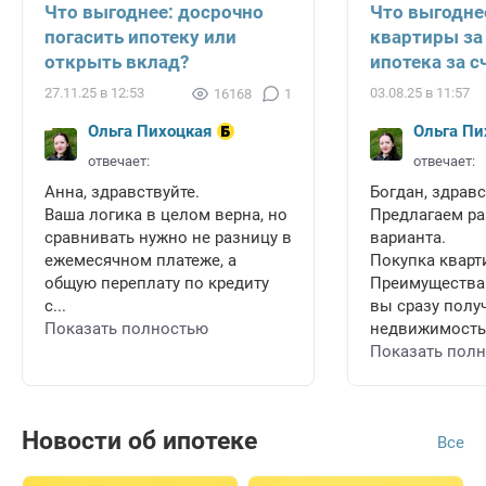
Что выгоднее: досрочно
Что выгодне
погасить ипотеку или
квартиры за
открыть вклад?
ипотека за с
27.11.25 в 12:53
03.08.25 в 11:57
16168
1
Ольга Пихоцкая
Ольга Пи
отвечает:
отвечает:
Анна, здравствуйте.
Богдан, здравс
Ваша логика в целом верна, но
Предлагаем ра
сравнивать нужно не разницу в
варианта.
ежемесячном платеже, а
Покупка кварт
общую переплату по кредиту
Преимущества
с...
вы сразу полу
Показать полностью
недвижимость 
Показать пол
Новости об ипотеке
Все