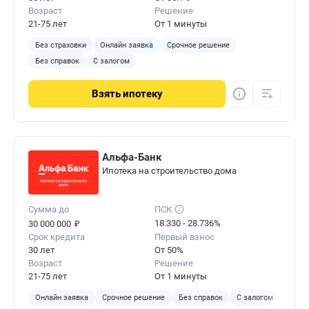
Калуги и заканчивая всеми предложениями на
Возраст
Решение
покупку квартиры.
21-75 лет
От 1 минуты
Без страховки
Онлайн заявка
Срочное решение
Без справок
С залогом
Взять
ипотеку
Альфа-Банк
Ипотека на строительство дома
Сумма до
ПСК
₽
18.330 - 28.736%
30 000 000
Срок кредита
Первый взнос
30 лет
От 50%
Возраст
Решение
21-75 лет
От 1 минуты
Онлайн заявка
Срочное решение
Без справок
С залогом