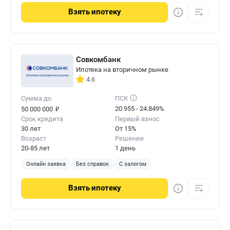
Взять
ипотеку
Совкомбанк
Ипотека на вторичном рынке
4.6
Сумма до
ПСК
₽
20.955 - 24.849%
50 000 000
Срок кредита
Первый взнос
30 лет
От 15%
Возраст
Решение
20-85 лет
1 день
Онлайн заявка
Без справок
С залогом
Взять
ипотеку