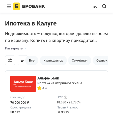
Ипотека в Калуге
Недвижимость – покупка, которая далеко не всем
по карману. Копить на квартиру приходится
долгими годами, и даже этого времени чаще
Развернуть
всего оказывается недостаточно, чтобы собрать
необходимую сумму. Квартиры в ипотеку –
Все
Калькулятор
Семейная
Сельская
идеальный вариант для тех, кто не собирается
ограничивать себя в чем-либо долгое время и
Альфа-Банк
заниматься накоплением средств. Все, что для
Ипотека на вторичное жилье
того нужно – обратиться в подходящий банк и
4.4
выбрать удобные для себя условия. В сервисе
Сумма до
ПСК
Бробанк есть для этого вся необходимая
₽
18.330 - 28.736%
70 000 000
Срок кредита
Первый взнос
информация, начиная с проверенных банков
30 лет
От 30.1%