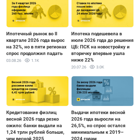
Ипотечный рынок во II
Ипотека подешевела в
квартале 2026 года вырос
июле 2026 года до решения
на 32%, но в пяти регионах
ЦБ: ПСК на новостройку и
спрос продолжил падать
вторичку впервые ушла
ниже 22%
03.08.26
1.1K
20.07.26
3.0K
Кредитование физлиц
Выдачи ипотеки весной
весной 2026 года резко
2026 года выросли на
ожило: банки выдали на
26,5%, но спрос остался
1,24 трлн рублей больше,
минимальным к 2019–
чем весной 2025
2024 годам