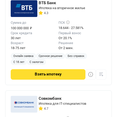
ВТБ Банк
Ипотека на вторичное жилье
4.3
Сумма до
ПСК
₽
18.644 - 27.581%
100 000 000
Срок кредита
Первый взнос
30 лет
От 20.1%
Возраст
Решение
18-75 лет
От 2 мин.
Онлайн заявка
Срочное решение
Без справок
С 18 лет
С залогом
Взять
ипотеку
Совкомбанк
Ипотека для IT-специалистов
4.7