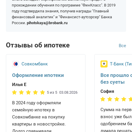
прохождении обучения по программе "ФинКласс". В 2019
году подтвердила знания, получив награды "Главный
финансовый аналитик" и "Финансист-аутсорсер" Банка
России.
pihotskaya@brobank.ru
Отзывы об ипотеке
Все
Совкомбанк
Т-Банк (Т
Оформление ипотеки
Все прошло 
без суеты
Илья Е
София
5 из 5
03.08.2026
В 2024 году оформляли
Сумма на пер
семейную ипотеку в
взнос уже был
Совкомбанке на покупку
одобрением ба
квартиры в новостройке.
думала решать
Долго сравнивали