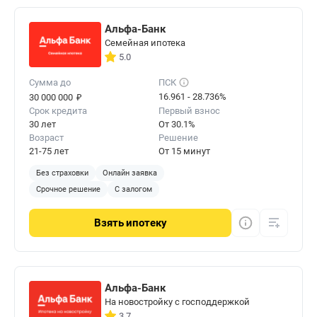
Альфа-Банк
Семейная ипотека
5.0
Сумма до
ПСК
₽
16.961 - 28.736%
30 000 000
Срок кредита
Первый взнос
30 лет
От 30.1%
Возраст
Решение
21-75 лет
От 15 минут
Без страховки
Онлайн заявка
Срочное решение
С залогом
Взять
ипотеку
Альфа-Банк
На новостройку с господдержкой
3.7