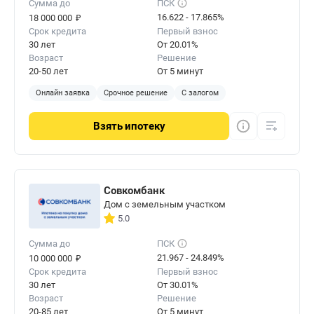
Сумма до
ПСК
₽
16.622 - 17.865%
18 000 000
Срок кредита
Первый взнос
30 лет
От 20.01%
Возраст
Решение
20-50 лет
От 5 минут
Онлайн заявка
Срочное решение
С залогом
Взять
ипотеку
Совкомбанк
Дом с земельным участком
5.0
Сумма до
ПСК
₽
21.967 - 24.849%
10 000 000
Срок кредита
Первый взнос
30 лет
От 30.01%
Возраст
Решение
20-85 лет
От 5 минут