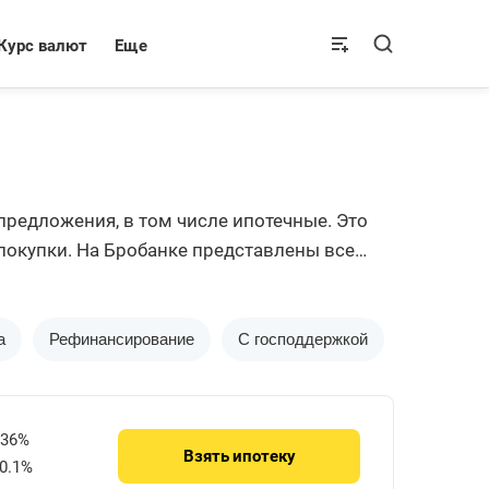
Курс валют
Еще
предложения, в том числе ипотечные. Это
покупки. На Бробанке представлены все
а
Рефинансирование
С господдержкой
Дальнево
736%
Взять
ипотеку
0.1%