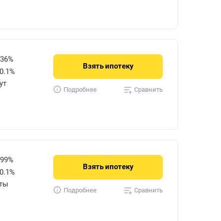
736%
Взять
ипотеку
0.1%
ут
Сравнить
Подробнее
599%
Взять
ипотеку
0.1%
уты
Сравнить
Подробнее