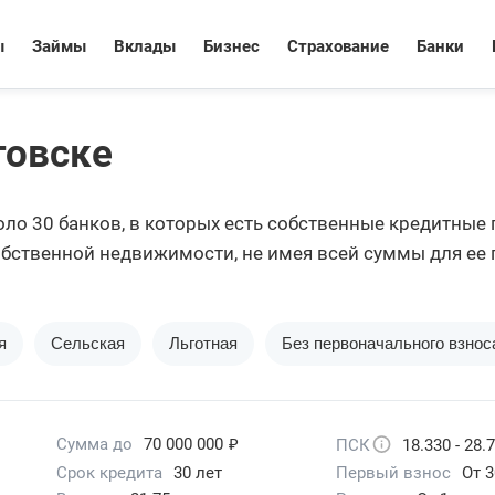
ы
Займы
Вклады
Бизнес
Страхование
Банки
товске
оло 30 банков, в которых есть собственные кредитные 
бственной недвижимости, не имея всей суммы для ее 
ями к клиентам.
я
Сельская
Льготная
Без первоначального взнос
₽
Сумма до
70 000 000
ПСК
18.330 - 28.
Срок кредита
30 лет
Первый взнос
От 3