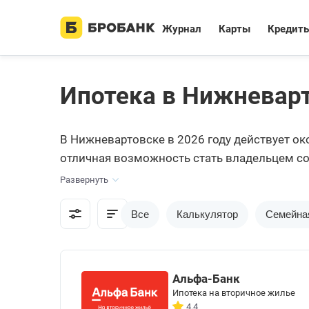
Журнал
Карты
Кредит
Ипотека в Нижневар
В Нижневартовске в 2026 году действует ок
отличная возможность стать владельцем со
ипотеки с условиями, тарифами и требовани
Развернуть
Все
Калькулятор
Семейна
Альфа-Банк
Ипотека на вторичное жилье
4.4