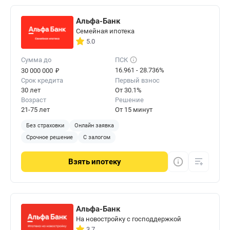
Альфа-Банк
Семейная ипотека
5.0
Сумма до
ПСК
₽
16.961 - 28.736%
30 000 000
Срок кредита
Первый взнос
30 лет
От 30.1%
Возраст
Решение
21-75 лет
От 15 минут
Без страховки
Онлайн заявка
Срочное решение
С залогом
Взять
ипотеку
Альфа-Банк
На новостройку с господдержкой
3.7