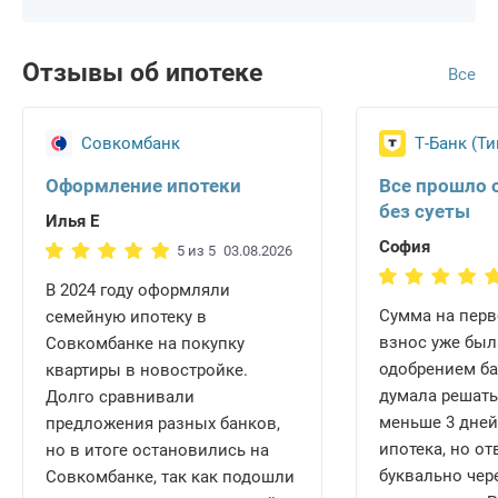
Отзывы об ипотеке
Все
Совкомбанк
Т-Банк (Т
Оформление ипотеки
Все прошло 
без суеты
Илья Е
София
5 из 5
03.08.2026
В 2024 году оформляли
Сумма на пер
семейную ипотеку в
взнос уже был
Совкомбанке на покупку
одобрением ба
квартиры в новостройке.
думала решать
Долго сравнивали
меньше 3 дней,
предложения разных банков,
ипотека, но о
но в итоге остановились на
буквально чере
Совкомбанке, так как подошли