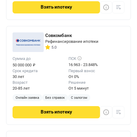
Взять
ипотеку
Совкомбанк
Рефинансирование ипотеки
5.0
Сумма до
ПСК
₽
16.963 - 23.848%
50 000 000
Срок кредита
Первый взнос
30 лет
От 0%
Возраст
Решение
20-85 лет
От 5 минут
Онлайн заявка
Без справок
С залогом
Взять
ипотеку