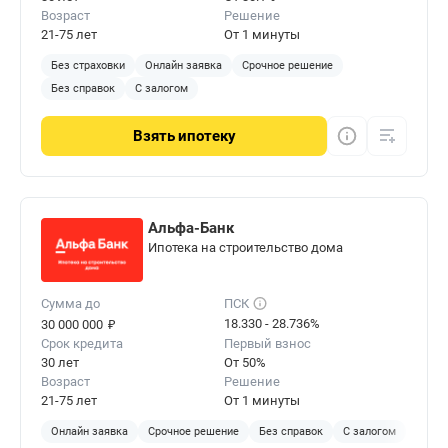
собрали всю полезную и нужную информацию,
Возраст
Решение
как для новичков, так и для опытных «акул» в
21-75 лет
От 1 минуты
банковском деле.
Без страховки
Онлайн заявка
Срочное решение
Без справок
С залогом
Взять
ипотеку
Альфа-Банк
Ипотека на строительство дома
Сумма до
ПСК
₽
18.330 - 28.736%
30 000 000
Срок кредита
Первый взнос
30 лет
От 50%
Возраст
Решение
21-75 лет
От 1 минуты
Онлайн заявка
Срочное решение
Без справок
С залогом