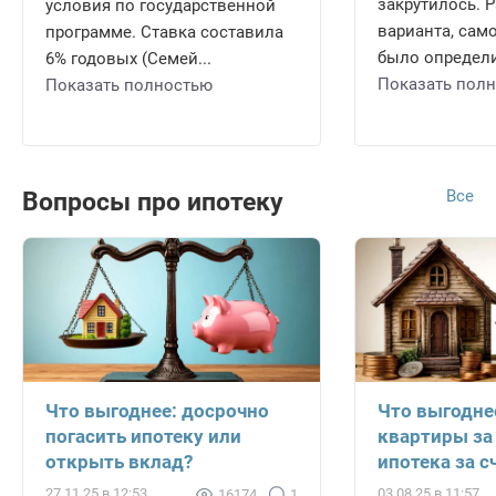
закрутилось. 
условия по государственной
варианта, само
программе. Ставка составила
было определи
6% годовых (Семей...
Показать пол
Показать полностью
Все
Вопросы про ипотеку
Что выгоднее: досрочно
Что выгодне
погасить ипотеку или
квартиры за
открыть вклад?
ипотека за с
27.11.25 в 12:53
03.08.25 в 11:57
16174
1