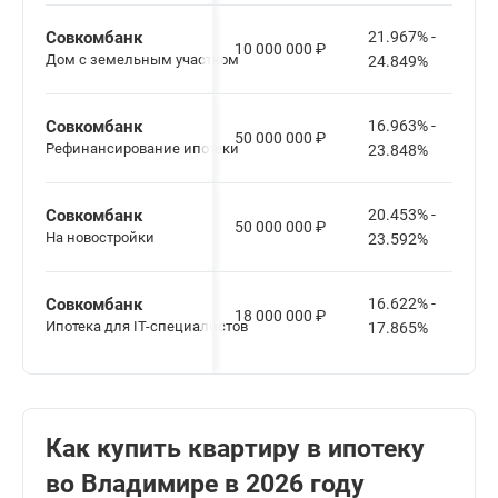
Совкомбанк
21.967% -
10 000 000
₽
Дом с земельным участком
24.849%
Совкомбанк
16.963% -
50 000 000
₽
Рефинансирование ипотеки
23.848%
Совкомбанк
20.453% -
50 000 000
₽
На новостройки
23.592%
Совкомбанк
16.622% -
18 000 000
₽
Ипотека для IT-специалистов
17.865%
Как купить квартиру в ипотеку
во Владимире в 2026 году