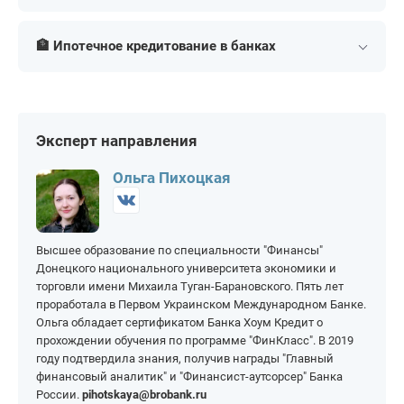
недвижимости
Под 1%
Для семей с детьми
Для пенсионеров
Для самозанятых
Под 2%
Для многодетных
🏦 Ипотечное кредитование в банках
Для ИП
Для госслужащих
Под 3%
Заявка во все банки
Для семей с ребенком-
Ипотека иностранным
Сбербанк
ВТБ
инвалидом
гражданам в России
Под 6%
Рефинансирование
Альфа-Банк
РСХБ
семейной ипотеки
Самая выгодная
Т-Банк (Тинькофф)
Совкомбанк
Эксперт направления
Рефинансирование
военной ипотеки
Газпромбанк
ДОМ РФ
Ольга Пихоцкая
Высшее образование по специальности "Финансы"
Донецкого национального университета экономики и
торговли имени Михаила Туган-Барановского. Пять лет
проработала в Первом Украинском Международном Банке.
Ольга обладает сертификатом Банка Хоум Кредит о
прохождении обучения по программе "ФинКласс". В 2019
году подтвердила знания, получив награды "Главный
финансовый аналитик" и "Финансист-аутсорсер" Банка
России.
pihotskaya@brobank.ru