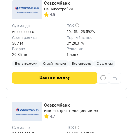
Совкомбанк
На новостройки
4.8
Сумма до
ПСК
₽
20.453 - 23.592%
50 000 000
Срок кредита
Первый взнос
30 лет
От 20.01%
Возраст
Решение
20-85 лет
1 день
Без страховки
Онлайн заявка
Без справок
С залогом
Взять
ипотеку
Совкомбанк
Ипотека для IT-специалистов
4.7
Сумма до
ПСК