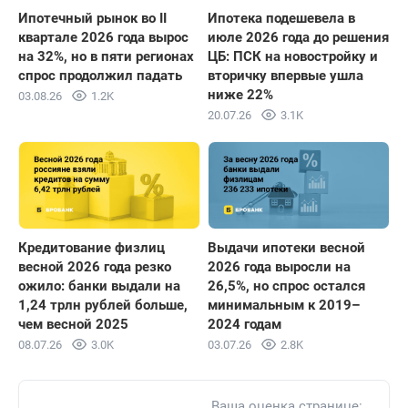
Ипотечный рынок во II
Ипотека подешевела в
квартале 2026 года вырос
июле 2026 года до решения
на 32%, но в пяти регионах
ЦБ: ПСК на новостройку и
спрос продолжил падать
вторичку впервые ушла
ниже 22%
03.08.26
1.2K
20.07.26
3.1K
Кредитование физлиц
Выдачи ипотеки весной
весной 2026 года резко
2026 года выросли на
ожило: банки выдали на
26,5%, но спрос остался
1,24 трлн рублей больше,
минимальным к 2019–
чем весной 2025
2024 годам
08.07.26
3.0K
03.07.26
2.8K
Ваша оценка странице: