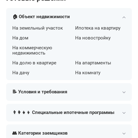
🏠 Объект недвижимости
На земельный участок
Ипотека на квартиру
На дом
На новостройку
На коммерческую
недвижимость
На долю в квартире
На апартаменты
На дачу
На комнату
📝 Условия и требования
С плохой кредитной
По двум документам
историей
👨‍👩‍👧‍👦 Специальные ипотечные программы
Без официального
Без подтверждения
трудоустройства
дохода
Военная
Под материнский
капитал
👥 Категории заемщиков
Под залог
Онлайн
Социальная