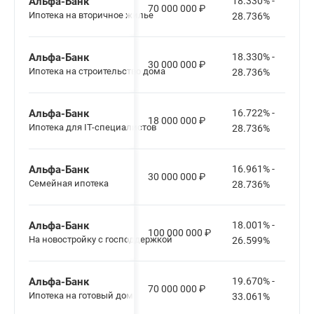
Альфа-Банк
18.330% -
70 000 000
₽
Ипотека на вторичное жилье
28.736%
Альфа-Банк
18.330% -
30 000 000
₽
Ипотека на строительство дома
28.736%
Альфа-Банк
16.722% -
18 000 000
₽
Ипотека для IT-специалистов
28.736%
Альфа-Банк
16.961% -
30 000 000
₽
Семейная ипотека
28.736%
Альфа-Банк
18.001% -
100 000 000
₽
На новостройку с господдержкой
26.599%
Альфа-Банк
19.670% -
70 000 000
₽
Ипотека на готовый дом
33.061%