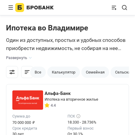
Ипотека во Владимире
Один из доступных, простых и удобных способов
приобрести недвижимость, не собирая на нее
долгие годы деньги – купить квартиру в ипотеку.
Развернуть
Многие банки Владимира предоставляют своим
клиентам такую возможность на довольно
Все
Калькулятор
Семейная
Сельская
выгодных условиях, но не стоит торопиться с
обращением в банковское учреждение.
Альфа-Банк
Рекомендуется потратить небольшое количество
Ипотека на вторичное жилье
времени и разобраться в предложениях разных
4.4
банков города – это позволит не ошибиться с
Сумма до
ПСК
выбором. Сервис Brobank поможет сделать это
₽
18.330 - 28.736%
70 000 000
Срок кредита
Первый взнос
быстро и удобно, ведь специалисты команды
30 лет
От 30.1%