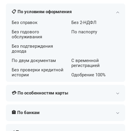
📋 По условиям оформления
Без справок
Без 2-НДФЛ
Без годового
По паспорту
обслуживания
Без подтверждения
дохода
По двум документам
С временной
регистрацией
Без проверки кредитной
истории
Одобрение 100%
💳 По особенностям карты
С беспроцентным
С кешбэком на АЗС
периодом
🏦 По банкам
С большим лимитом
С льготным периодом
С бесконтактной
Т-Банк (Тинькофф)
Сбербанк
С кешбэком
оплатой