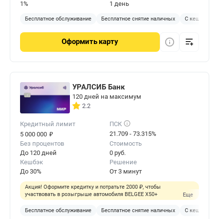
1%
1 день
Бесплатное обслуживание
Бесплатное снятие наличных
С кешбэком
Оформить
карту
УРАЛСИБ Банк
120 дней на максимум
2.2
Кредитный лимит
ПСК
₽
21.709 - 73.315%
5 000 000
Без процентов
Стоимость
До 120 дней
0 руб.
Кешбэк
Решение
До 30%
От 3 минут
Акция! Оформите кредитку и потратьте 2000 ₽, чтобы
участвовать в розыгрыше автомобиля BELGEE X50+
Еще
Бесплатное обслуживание
Бесплатное снятие наличных
С кешбэком