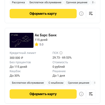
Рассрочка
Бесплатное обслуживание
Срочное решение
В отделен
Оформить
карту
Ак Барс Банк
115 дней
5.0
Кредитный лимит
ПСК
₽
29.73 - 69.53%
300 000
Без процентов
Стоимость
До 115 дней
0 рублей
Кешбэк
Решение
До 30%
До 1 дня
Бесплатное обслуживание
С кешбэком
Срочное решение
В отделе
Оформить
карту