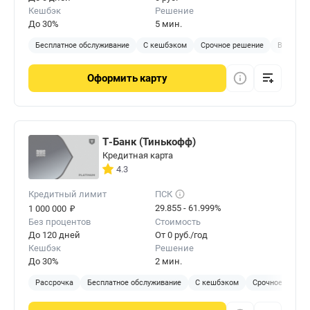
Кешбэк
Решение
До 30%
5 мин.
Бесплатное обслуживание
С кешбэком
Срочное решение
Виртуал
Оформить
карту
Т-Банк (Тинькофф)
Кредитная карта
4.3
Кредитный лимит
ПСК
₽
29.855 - 61.999%
1 000 000
Без процентов
Стоимость
До 120 дней
От 0 руб./год
Кешбэк
Решение
До 30%
2 мин.
Рассрочка
Бесплатное обслуживание
С кешбэком
Срочное решен