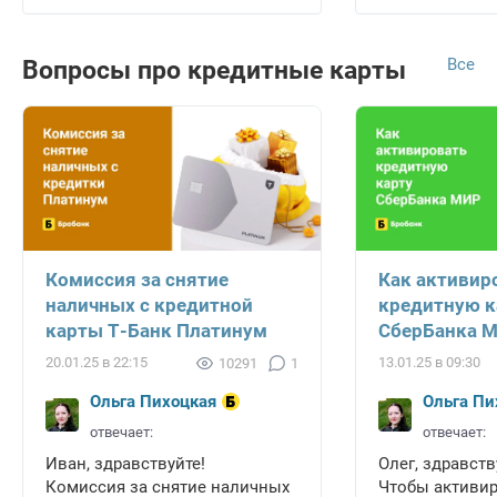
Все
Вопросы про кредитные карты
Комиссия за снятие
Как активир
наличных с кредитной
кредитную к
карты Т-Банк Платинум
СберБанка 
20.01.25 в 22:15
13.01.25 в 09:30
10291
1
Ольга Пихоцкая
Ольга Пи
отвечает:
отвечает:
Иван, здравствуйте!
Олег, здравств
Комиссия за снятие наличных
Чтобы активи