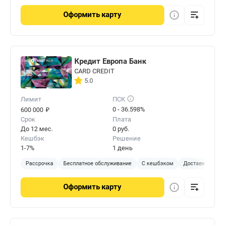
Оформить
карту
Кредит Европа Банк
CARD CREDIT
5.0
Лимит
ПСК
₽
0 - 36.598%
600 000
Срок
Плата
До 12 мес.
0 руб.
Кешбэк
Решение
1-7%
1 день
Рассрочка
Бесплатное обслуживание
С кешбэком
Доставка на до
Оформить
карту