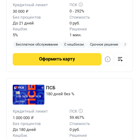
Кредитный лимит
ПСК
₽
0 - 292%
30 000
Без процентов
Стоимость
До 21 дней
0 руб.
Кешбэк
Решение
5%
1 мин.
Бесплатное обслуживание
С кешбэком
Срочное решение
Виртуал
Оформить
карту
ПСБ
180 дней без %
Кредитный лимит
ПСК
₽
59.467%
1 000 000
Без процентов
Стоимость
До 180 дней
0 руб.
Кешбэк
Решение