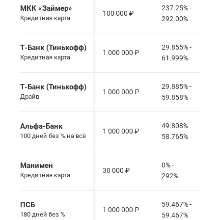
МКК «Займер»
237.25% -
100 000
₽
Кредитная карта
292.00%
Т-Банк (Тинькофф)
29.855% -
1 000 000
₽
Кредитная карта
61.999%
Т-Банк (Тинькофф)
29.885% -
1 000 000
₽
Драйв
59.858%
Альфа-Банк
49.808% -
1 000 000
₽
100 дней без % на всё
58.765%
Манимен
0% -
30 000
₽
Кредитная карта
292%
ПСБ
59.467% -
1 000 000
₽
180 дней без %
59.467%