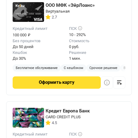
ООО МФК «ЭйрЛоанс»
Виртуальная
2.7
Кредитный лимит
ПСК
₽
10 - 292%
100 000
Без процентов
Стоимость
До 50 дней
0 руб.
Кешбэк
Решение
До 30%
1 мин.
Бесплатное обслуживание
С кешбэком
Срочное решение
Виртуал
Оформить
карту
Кредит Европа Банк
CARD CREDIT PLUS
4.5
Кредитный лимит
ПСК