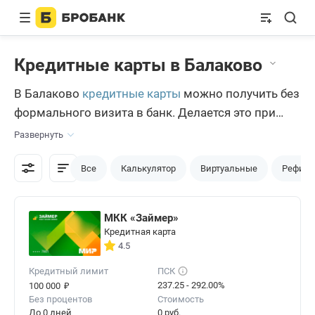
Кредитные карты в Балаково
В Балаково
кредитные карты
можно получить без
формального визита в банк. Делается это при
помощи финансового портала Бробанк.ру. Можно
Развернуть
долго искать подходящее предложение, но лучше
не тратить время, а попробовать функционал
Все
Калькулятор
Виртуальные
Рефина
сервиса. Помочь с выбором может сравнение
кредитных карт, а также калькуляторы
МКК «Займер»
одобренного лимита и ежемесячных платежей.
Кредитная карта
4.5
Кредитный лимит
ПСК
₽
237.25 - 292.00%
100 000
Без процентов
Стоимость
До 0 дней
0 руб.