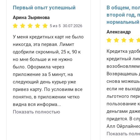
Первый опыт успешный
В общем, по
второй год, 
Арина Зырянова
нормальный
5 из 5
30.07.2026
Александр
У меня кредитных карт не было
никогда, эта первая. Лимит
Кредитка удобн
одобрили скромный, 25 к, 90 к
кредитный ли
но мне больше и не нужно
возобновляем
было. Оформила через
Возвращаешь д
приложение за 5 минут, на
снова можешь 
следующий день курьер уже
если не выход
привез карту. По условиям все
льготного пери
понятно, в приложении четко
пользование 
видна вся информа...
деньгами даже
Показать полностью
придется. В сл
Алл Ойрлайнес 
Показать пол