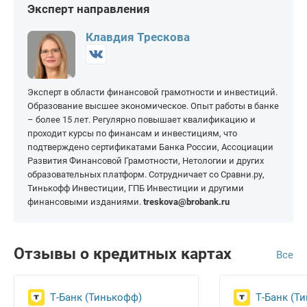
Пугачёв
Саратов
Эксперт направления
На 100 000 рублей
На 400 000 рублей
На 150 дней
На 365 дней
Ртищево
Энгельс
На 150 000 рублей
На 500 000 рублей
Клавдия Трескова
На 200 000 рублей
На 1 000 000 рублей
Эксперт в области финансовой грамотности и инвестиций.
Образование высшее экономическое. Опыт работы в банке
– более 15 лет. Регулярно повышает квалификацию и
проходит курсы по финансам и инвестициям, что
подтверждено сертификатами Банка России, Ассоциации
Развития Финансовой Грамотности, Нетологии и других
образовательных платформ. Сотрудничает со Сравни.ру,
Тинькофф Инвестиции, ГПБ Инвестиции и другими
финансовыми изданиями.
treskova@brobank.ru
Отзывы о кредитных картах
Все
Т-Банк (Тинькофф)
Т-Банк (Т