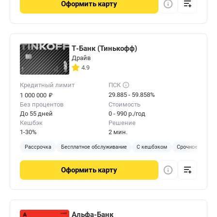
Оформить
карту
Т-Банк (Тинькофф)
Драйв
4.9
Кредитный лимит
ПСК
₽
29.885 - 59.858%
1 000 000
Без процентов
Стоимость
До 55 дней
0 - 990 р./год
Кешбэк
Решение
1-30%
2 мин.
Рассрочка
Бесплатное обслуживание
С кешбэком
Срочное решен
Оформить
карту
Альфа-Банк