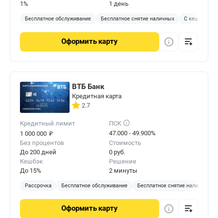
1%
1 день
Бесплатное обслуживание
Бесплатное снятие наличных
С кешбэком
Оформить
карту
ВТБ Банк
Кредитная карта
2.7
Кредитный лимит
ПСК
₽
47.000 - 49.900%
1 000 000
Без процентов
Стоимость
До 200 дней
0 руб.
Кешбэк
Решение
До 15%
2 минуты
Рассрочка
Бесплатное обслуживание
Бесплатное снятие наличных
Оформить
карту