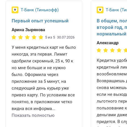
Т-Банк (Тинькофф)
Т-Банк (Т
Первый опыт успешный
В общем, по
второй год, 
Арина Зырянова
нормальный
5 из 5
30.07.2026
Александр
У меня кредитных карт не было
никогда, эта первая. Лимит
Кредитка удобн
одобрили скромный, 25 к, 90 к
кредитный ли
но мне больше и не нужно
возобновляем
было. Оформила через
Возвращаешь д
приложение за 5 минут, на
снова можешь 
следующий день курьер уже
если не выход
привез карту. По условиям все
льготного пери
понятно, в приложении четко
пользование 
видна вся информа...
деньгами даже
Показать полностью
придется. В сл