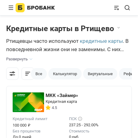
Кредитные карты в Ртищево
Ртищевцы часто используют
кредитные карты
. В
повседневной жизни они не заменимы. С них
можно снять наличку или оплатить в магазине
Развернуть
покупки. Нужен срочно подарок родным и
близким? Кредитка поможет купить идеальный
Все
Калькулятор
Виртуальные
Рефина
вариант.
МКК «Займер»
Кредитная карта
4.5
Кредитный лимит
ПСК
₽
237.25 - 292.00%
100 000
Без процентов
Стоимость
До 0 дней
0 руб.