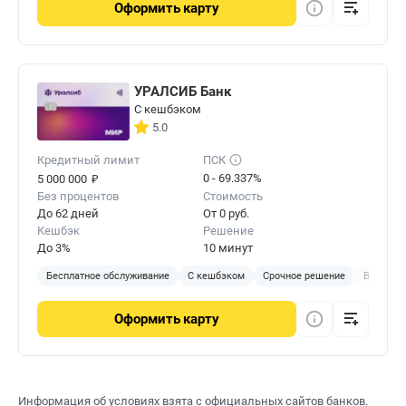
Оформить
карту
УРАЛСИБ Банк
С кешбэком
5.0
Кредитный лимит
ПСК
₽
0 - 69.337%
5 000 000
Без процентов
Стоимость
До 62 дней
От 0 руб.
Кешбэк
Решение
До 3%
10 минут
Бесплатное обслуживание
С кешбэком
Срочное решение
В отделе
Оформить
карту
Информация об условиях взята с официальных сайтов банков.