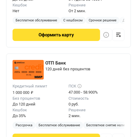
Кешбэк
Решение
Нет
От 2 мин.
Бесплатное обслуживание
С кешбэком
Срочное решение
Доставка
Оформить
карту
ОТП Банк
120 дней без процентов
Кредитный лимит
ПСК
₽
47.000 - 58.900%
1 000 000
Без процентов
Стоимость
До 120 дней
0 руб.
Кешбэк
Решение
До 35%
2 мин.
Рассрочка
Бесплатное обслуживание
Бесплатное снятие наличных