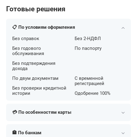
Готовые решения
📋 По условиям оформления
Без справок
Без 2-НДФЛ
Без годового
По паспорту
обслуживания
Без подтверждения
дохода
По двум документам
С временной
регистрацией
Без проверки кредитной
истории
Одобрение 100%
💳 По особенностям карты
С беспроцентным
С кешбэком на АЗС
периодом
🏦 По банкам
С большим лимитом