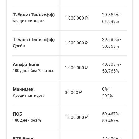
Т-Банк (Тинькофф)
29.855% -
1 000 000
₽
Кредитная карта
61.999%
Т-Банк (Тинькофф)
29.885% -
1 000 000
₽
Драйв
59.858%
Альфа-Банк
49.808% -
1 000 000
₽
100 дней без % на всё
58.765%
Манимен
0% -
30 000
₽
Кредитная карта
292%
ПСБ
59.467% -
1 000 000
₽
180 дней без %
59.467%
47.000% -