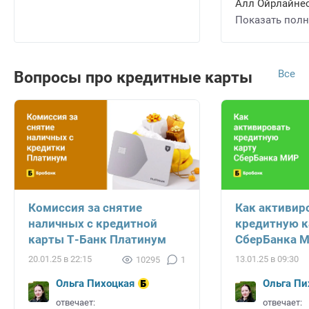
Алл Ойрлайнес 
Показать пол
Все
Вопросы про кредитные карты
Комиссия за снятие
Как активир
наличных с кредитной
кредитную к
карты Т-Банк Платинум
СберБанка 
20.01.25 в 22:15
13.01.25 в 09:30
10295
1
Ольга Пихоцкая
Ольга Пи
отвечает:
отвечает: