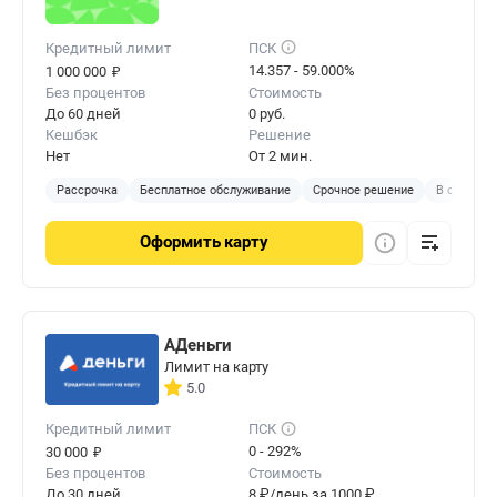
Кредитный лимит
ПСК
₽
14.357 - 59.000%
1 000 000
Без процентов
Стоимость
До 60 дней
0 руб.
Кешбэк
Решение
Нет
От 2 мин.
Рассрочка
Бесплатное обслуживание
Срочное решение
В отделен
Оформить
карту
АДеньги
Лимит на карту
5.0
Кредитный лимит
ПСК
₽
0 - 292%
30 000
Без процентов
Стоимость
До 30 дней
8 ₽/день за 1000 ₽