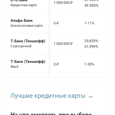
ВТБ Банк
1 000 000
₽
Кредитная карта
49.900%
Альфа-Банк
0
₽
1-11%
Апельсиновая карта
Т-Банк (Тинькофф)
29,855% -
1 000 000
₽
С рассрочкой
61,999%
Т-Банк (Тинькофф)
0
₽
1-30%
Black
Лучшие кредитные карты
→
На что смотреть при выборе