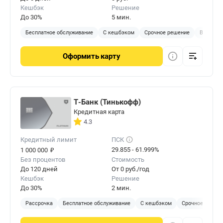
Кешбэк
Решение
До 30%
5 мин.
Бесплатное обслуживание
С кешбэком
Срочное решение
Виртуал
Оформить
карту
Т-Банк (Тинькофф)
Кредитная карта
4.3
Кредитный лимит
ПСК
₽
29.855 - 61.999%
1 000 000
Без процентов
Стоимость
До 120 дней
От 0 руб./год
Кешбэк
Решение
До 30%
2 мин.
Рассрочка
Бесплатное обслуживание
С кешбэком
Срочное решен