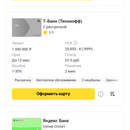
Т-Банк (Тинькофф)
С рассрочкой
3.9
Лимит
ПСК
₽
29,855 - 61,999%
1 000 000
Срок
Плата
До 12 мес.
От 0 руб.
Кешбэк
Решение
1-30%
2 мин.
Рассрочка
Бесплатное обслуживание
С кешбэком
Срочное решен
Оформить
карту
Яндекс Банк
Cупер Сплит