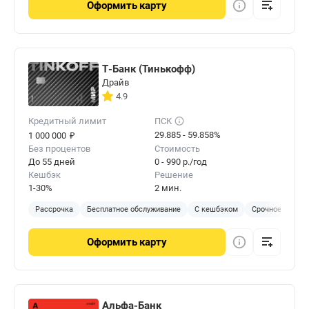
Оформить
карту
Т-Банк (Тинькофф)
Драйв
4.9
Кредитный лимит
ПСК
₽
29.885 - 59.858%
1 000 000
Без процентов
Стоимость
До 55 дней
0 - 990 р./год
Кешбэк
Решение
1-30%
2 мин.
Рассрочка
Бесплатное обслуживание
С кешбэком
Срочное решен
Оформить
карту
Альфа-Банк