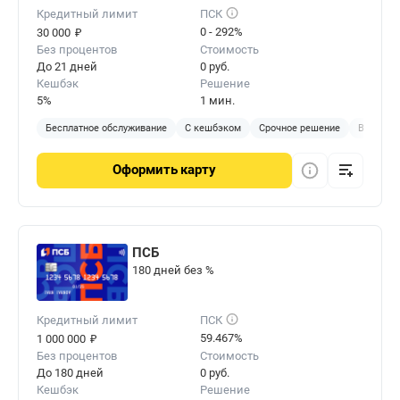
Кредитный лимит
ПСК
₽
0 - 292%
30 000
Без процентов
Стоимость
До 21 дней
0 руб.
Кешбэк
Решение
5%
1 мин.
Бесплатное обслуживание
С кешбэком
Срочное решение
Виртуал
Оформить
карту
ПСБ
180 дней без %
Кредитный лимит
ПСК
₽
59.467%
1 000 000
Без процентов
Стоимость
До 180 дней
0 руб.
Кешбэк
Решение