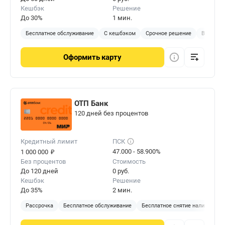
Кешбэк
Решение
До 30%
1 мин.
Бесплатное обслуживание
С кешбэком
Срочное решение
Виртуал
Оформить
карту
ОТП Банк
120 дней без процентов
Кредитный лимит
ПСК
₽
47.000 - 58.900%
1 000 000
Без процентов
Стоимость
До 120 дней
0 руб.
Кешбэк
Решение
До 35%
2 мин.
Рассрочка
Бесплатное обслуживание
Бесплатное снятие наличных