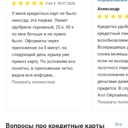
5 из 5
30.07.2026
Александр
У меня кредитных карт не было
никогда, эта первая. Лимит
Кредитка удобн
одобрили скромный, 25 к, 90 к
кредитный ли
но мне больше и не нужно
возобновляем
было. Оформила через
Возвращаешь д
приложение за 5 минут, на
снова можешь 
следующий день курьер уже
если не выход
привез карту. По условиям все
льготного пери
понятно, в приложении четко
пользование 
видна вся информа...
деньгами даже
Показать полностью
придется. В сл
Алл Ойрлайнес 
Показать пол
Все
Вопросы про кредитные карты