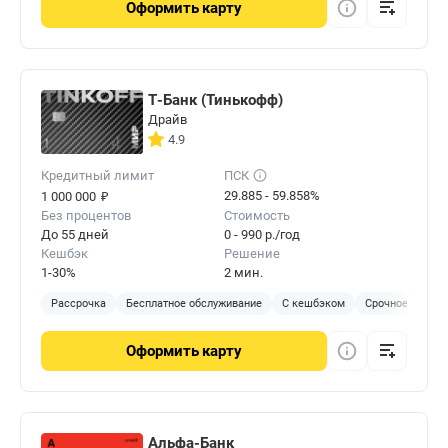
Оформить
карту
Т-Банк (Тинькофф)
Драйв
4.9
Кредитный лимит
ПСК
₽
29.885 - 59.858%
1 000 000
Без процентов
Стоимость
До 55 дней
0 - 990 р./год
Кешбэк
Решение
1-30%
2 мин.
Рассрочка
Бесплатное обслуживание
С кешбэком
Срочное решен
Оформить
карту
Альфа-Банк