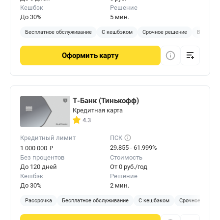
Кешбэк
Решение
До 30%
5 мин.
Бесплатное обслуживание
С кешбэком
Срочное решение
Виртуал
Оформить
карту
Т-Банк (Тинькофф)
Кредитная карта
4.3
Кредитный лимит
ПСК
₽
29.855 - 61.999%
1 000 000
Без процентов
Стоимость
До 120 дней
От 0 руб./год
Кешбэк
Решение
До 30%
2 мин.
Рассрочка
Бесплатное обслуживание
С кешбэком
Срочное решен