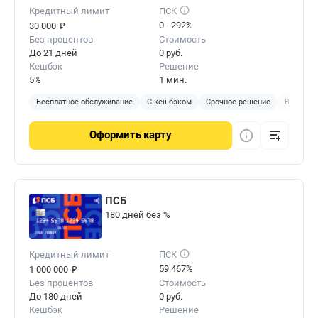
Кредитный лимит
ПСК
₽
0 - 292%
30 000
Без процентов
Стоимость
До 21 дней
0 руб.
Кешбэк
Решение
5%
1 мин.
Бесплатное обслуживание
С кешбэком
Срочное решение
Виртуал
Оформить
карту
ПСБ
180 дней без %
Кредитный лимит
ПСК
₽
59.467%
1 000 000
Без процентов
Стоимость
До 180 дней
0 руб.
Кешбэк
Решение