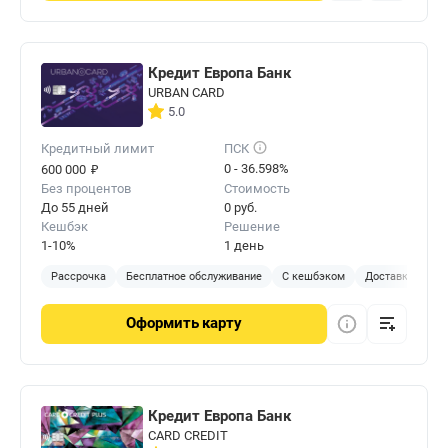
Кредит Европа Банк
URBAN CARD
5.0
Кредитный лимит
ПСК
₽
0 - 36.598%
600 000
Без процентов
Стоимость
До 55 дней
0 руб.
Кешбэк
Решение
1-10%
1 день
Рассрочка
Бесплатное обслуживание
С кешбэком
Доставка на до
Оформить
карту
Кредит Европа Банк
CARD CREDIT