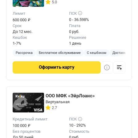
5.0
Лимит
ПСК
₽
0 - 36.598%
600 000
Срок
Плата
До 12 мес.
0 руб.
Кешбэк
Решение
1-7%
1 день
Рассрочка
Бесплатное обслуживание
С кешбэком
Доставка на до
Оформить
карту
ООО МФК «ЭйрЛоанс»
Виртуальная
2.7
Кредитный лимит
ПСК
₽
10 - 292%
100 000
Без процентов
Стоимость
До 50 дней
0 руб.