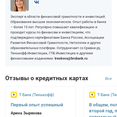
На 200 000 рублей
На 1 000 000 рублей
Эксперт в области финансовой грамотности и инвестиций.
Образование высшее экономическое. Опыт работы в банке
– более 15 лет. Регулярно повышает квалификацию и
проходит курсы по финансам и инвестициям, что
подтверждено сертификатами Банка России, Ассоциации
Развития Финансовой Грамотности, Нетологии и других
образовательных платформ. Сотрудничает со Сравни.ру,
Тинькофф Инвестиции, ГПБ Инвестиции и другими
финансовыми изданиями.
treskova@brobank.ru
Отзывы о кредитных картах
Все
Т-Банк (Тинькофф)
Т-Банк (Т
Первый опыт успешный
В общем, по
второй год, 
Арина Зырянова
нормальный