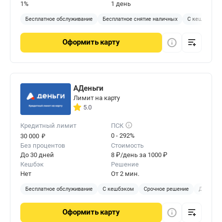
1%
1 день
Бесплатное обслуживание
Бесплатное снятие наличных
С кешбэком
Оформить
карту
АДеньги
Лимит на карту
5.0
Кредитный лимит
ПСК
₽
0 - 292%
30 000
Без процентов
Стоимость
До 30 дней
8 ₽/день за 1000 ₽
Кешбэк
Решение
Нет
От 2 мин.
Бесплатное обслуживание
С кешбэком
Срочное решение
Доставка
Оформить
карту