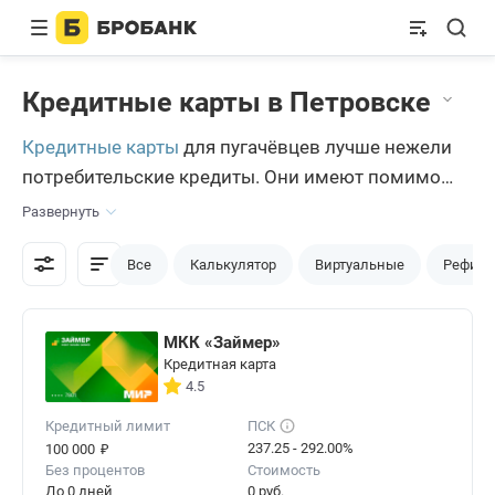
Кредитные карты в Петровске
Кредитные карты
для пугачёвцев лучше нежели
потребительские кредиты. Они имеют помимо
выгодных условий пользования кешбэк и бонусы.
Развернуть
Также льготный период позволяет не терять
денежные средства на оплату процентов При
Все
Калькулятор
Виртуальные
Рефина
этом можно оформить кредитку без годового
обслуживания карты.
МКК «Займер»
Кредитная карта
4.5
Кредитный лимит
ПСК
₽
237.25 - 292.00%
100 000
Без процентов
Стоимость
До 0 дней
0 руб.