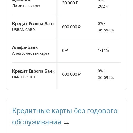
АДеньги
30 000
₽
Лимит на карту
292%
Кредит Европа Банк
0% -
600 000
₽
URBAN CARD
36.598%
Альфа-Банк
0
₽
1-11%
Апельсиновая карта
Кредит Европа Банк
0% -
600 000
₽
CARD CREDIT
36.598%
Кредитные карты без годового
обслуживания
→