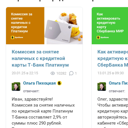
Комиссия за снятие
Как активир
наличных с кредитной
кредитную к
карты Т-Банк Платинум
СберБанка 
20.01.25 в 22:15
13.01.25 в 09:30
10282
1
Ольга Пихоцкая
Ольга Пи
отвечает:
отвечает:
Иван, здравствуйте!
Олег, здравств
Комиссия за снятие наличных
Чтобы активи
по кредитной карте Платинум
кредитную карт
Т-Банка составляет 2,9% от
авторизуйтесь
суммы плюс 290 рублей.
кабинете «Сбе