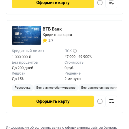
Оформить
карту
ВТБ Банк
Кредитная карта
2.7
Кредитный лимит
ПСК
₽
47.000 - 49.900%
1 000 000
Без процентов
Стоимость
До 200 дней
0 руб.
Кешбэк
Решение
До 15%
2 минуты
Рассрочка
Бесплатное обслуживание
Бесплатное снятие наличных
Оформить
карту
Информация об условиях взята с официальных сайтов банков.