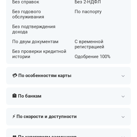
Без справок
Без 2-НДФЛ
Без годового
По паспорту
обслуживания
Без подтверждения
дохода
По двум документам
С временной
регистрацией
Без проверки кредитной
истории
Одобрение 100%
💳 По особенностям карты
С беспроцентным
С кешбэком на АЗС
периодом
🏦 По банкам
С большим лимитом
С льготным периодом
С бесконтактной
Т-Банк (Тинькофф)
Сбербанк
С кешбэком
оплатой
⚡ По скорости и доступности
Альфа-Банк
МТС Банк
С бонусными милями
С низкой ставкой
ВТБ
Газпромбанк
В день обращения
Экспресс
Для онлайн покупок
Премиум
Совкомбанк
Россельхозбанк