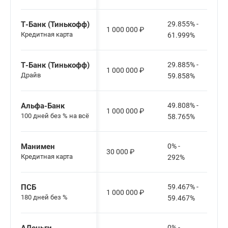
Т-Банк (Тинькофф)
29.855% -
1 000 000
₽
Кредитная карта
61.999%
Т-Банк (Тинькофф)
29.885% -
1 000 000
₽
Драйв
59.858%
Альфа-Банк
49.808% -
1 000 000
₽
100 дней без % на всё
58.765%
Манимен
0% -
30 000
₽
Кредитная карта
292%
ПСБ
59.467% -
1 000 000
₽
180 дней без %
59.467%
0% -