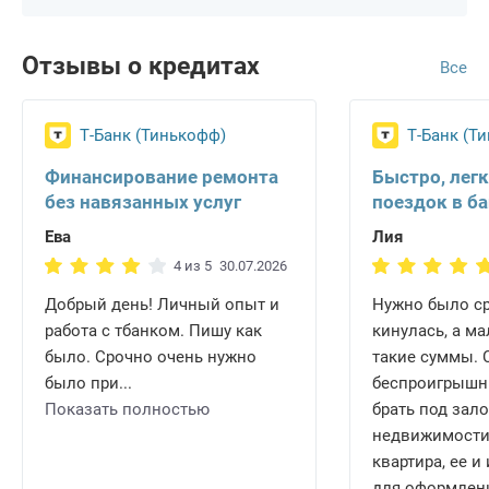
Отзывы о кредитах
Все
Т-Банк (Тинькофф)
Т-Банк (Т
Финансирование ремонта
Быстро, легк
без навязанных услуг
поездок в б
Ева
Лия
4 из 5
30.07.2026
Добрый день! Личный опыт и
Нужно было ср
работа с тбанком. Пишу как
кинулась, а ма
было. Срочно очень нужно
такие суммы.
было при...
беспроигрышн
Показать полностью
брать под зало
недвижимости.
квартира, ее 
для оформлени