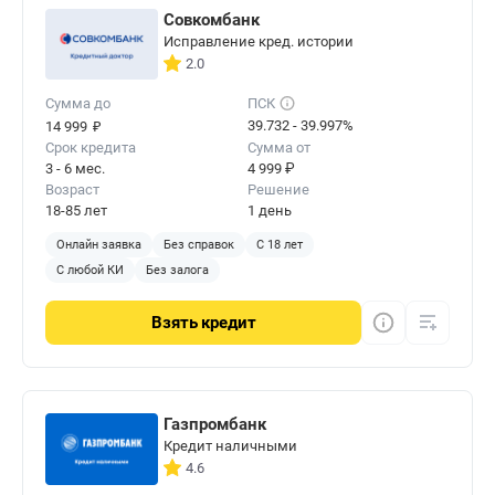
Совкомбанк
Исправление кред. истории
2.0
Сумма до
ПСК
₽
39.732 - 39.997%
14 999
Срок кредита
Сумма от
3 - 6 мес.
4 999 ₽
Возраст
Решение
18-85 лет
1 день
Онлайн заявка
Без справок
С 18 лет
С любой КИ
Без залога
Взять
кредит
Газпромбанк
Кредит наличными
4.6