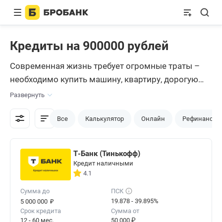
Кредиты на 900000 рублей
Современная жизнь требует огромные траты –
необходимо купить машину, квартиру, дорогую
технику, ежегодно ездить на отдых. И деньги на
Развернуть
все это проще всего взять в
кредит
. Благо
российские банки делают довольно выгодные
Все
Калькулятор
Онлайн
Рефинансир
предложения по кредитам в размере до 900 000
рублей.
Т-Банк (Тинькофф)
Кредит наличными
4.1
Сумма до
ПСК
₽
19.878 - 39.895%
5 000 000
Срок кредита
Сумма от
12 - 60 мес.
50 000 ₽