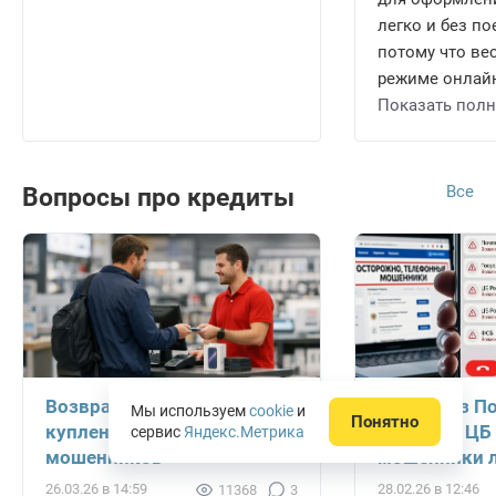
легко и без по
потому что ве
режиме онлайн 
Показать пол
Все
Вопросы про кредиты
Возврат товара,
Звонки из П
Мы используем
cookie
и
Понятно
купленного в кредит у
Госуслуг, ЦБ
сервис
Яндекс.Метрика
мошенников
мошенники л
26.03.26 в 14:59
28.02.26 в 12:46
11368
3