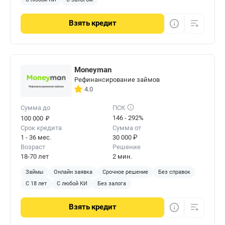
Взять
кредит
Moneyman
Рефинансирование займов
4.0
Сумма до
ПСК
₽
146 - 292%
100 000
Срок кредита
Сумма от
1 - 36 мес.
30 000 ₽
Возраст
Решение
18-70 лет
2 мин.
Займы
Онлайн заявка
Срочное решение
Без справок
С 18 лет
С любой КИ
Без залога
Взять
кредит