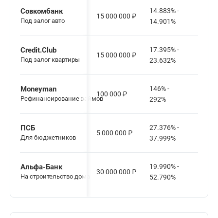
Совкомбанк
14.883% -
15 000 000
₽
12-6
Под залог авто
14.901%
Credit.Club
17.395% -
15 000 000
₽
12-2
Под залог квартиры
23.632%
Moneyman
146% -
100 000
₽
1-36
Рефинансирование займов
292%
ПСБ
27.376% -
5 000 000
₽
12-8
Для бюджетников
37.999%
Альфа-Банк
19.990% -
30 000 000
₽
12-1
На строительство дома
52.790%