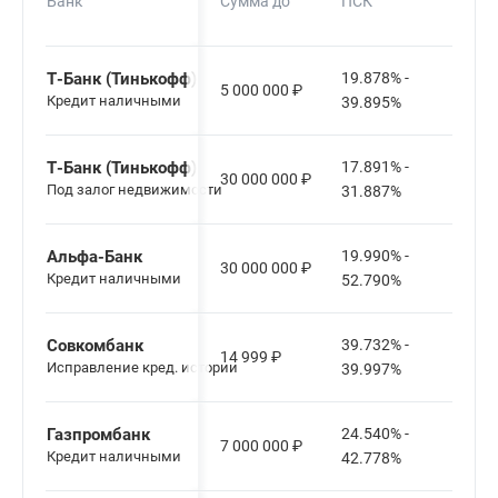
Банк
Сумма до
ПСК
кред
Т-Банк (Тинькофф)
19.878% -
5 000 000
₽
12-6
Кредит наличными
39.895%
Т-Банк (Тинькофф)
17.891% -
30 000 000
₽
12-1
Под залог недвижимости
31.887%
Альфа-Банк
19.990% -
30 000 000
₽
12-1
Кредит наличными
52.790%
Совкомбанк
39.732% -
14 999
₽
3-6 м
Исправление кред. истории
39.997%
Газпромбанк
24.540% -
7 000 000
₽
13-6
Кредит наличными
42.778%